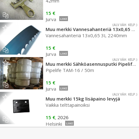
42mm
15 €
Jurva
LIIKE
(ALV VÄH. KELP.)
Muu merkki Vannesahanteriä 13x0,65 3L 2240mm
Vannesahanteriä 13x0,65 3L 2240mm
15 €
Jurva
LIIKE
(ALV VÄH. KELP.)
Muu merkki Sähköasennusputki Pipelife 16mm
Pipelife TAM-16 / 50m
15 €
Jurva
LIIKE
(ALV VÄH. KELP.)
Muu merkki 15kg lisäpaino levyjä
Vaikka telttapainoiksi
15 €
2026
,
Helsinki
LIIKE