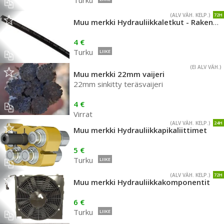
Turku
(ALV VÄH. KELP.)
72H
Muu merkki Hydrauliikkaletkut - Rakenna oma letkuasennelmasi
4 €
Turku
LIIKE
(EI ALV VÄH.)
Muu merkki 22mm vaijeri
22mm sinkitty teräsvaijeri
4 €
Virrat
(ALV VÄH. KELP.)
24H
Muu merkki Hydrauliikkapikaliittimet
5 €
Turku
LIIKE
(ALV VÄH. KELP.)
72H
Muu merkki Hydrauliikkakomponentit
6 €
Turku
LIIKE