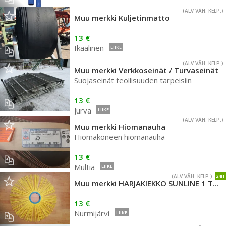
(ALV VÄH. KELP.)
Muu merkki Kuljetinmatto
13 €
Ikaalinen
LIIKE
(ALV VÄH. KELP.)
Muu merkki Verkkoseinät / Turvaseinät
Suojaseinät teollisuuden tarpeisiin
13 €
Jurva
LIIKE
(ALV VÄH. KELP.)
Muu merkki Hiomanauha
Hiomakoneen hiomanauha
13 €
Multia
LIIKE
(ALV VÄH. KELP.)
24H
Muu merkki HARJAKIEKKO SUNLINE 1 TAPPI 7900MM
13 €
Nurmijärvi
LIIKE