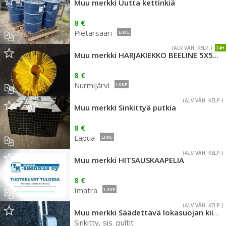
Muu merkki Uutta kettinkiä
8 €
Pietarsaari
LIIKE
(ALV VÄH. KELP.)
24H
Muu merkki HARJAKIEKKO BEELINE 5X500MM
8 €
Nurmijärvi
LIIKE
(ALV VÄH. KELP.)
Muu merkki Sinkittyä putkia
8 €
Lapua
LIIKE
(ALV VÄH. KELP.)
Muu merkki HITSAUSKAAPELIA
8 €
Imatra
LIIKE
(ALV VÄH. KELP.)
Muu merkki Säädettävä lokasuojan kiinnike
Sinkitty, sis. pultit