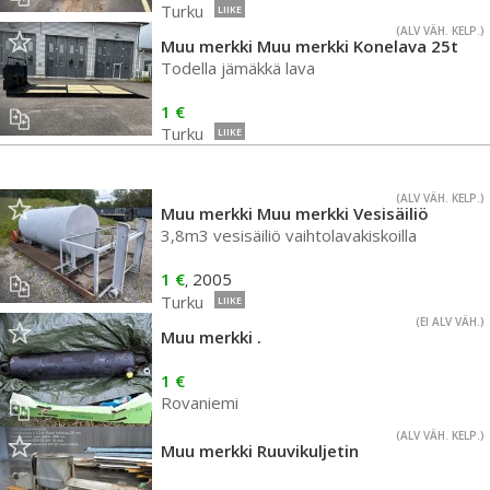
Turku
LIIKE
(ALV VÄH. KELP.)
Muu merkki Muu merkki Konelava 25t
Todella jämäkkä lava
1 €
Turku
LIIKE
(ALV VÄH. KELP.)
Muu merkki Muu merkki Vesisäiliö
3,8m3 vesisäiliö vaihtolavakiskoilla
1 €
2005
,
Turku
LIIKE
(EI ALV VÄH.)
Muu merkki .
1 €
Rovaniemi
(ALV VÄH. KELP.)
Muu merkki Ruuvikuljetin