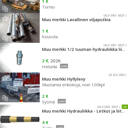
1 €
Tornio
(ALV VÄH. KELP.)
Muu merkki Lavallinen viljaputkia
1 €
Kouvola
(ALV VÄH. KELP.)
Muu merkki 1/2 tuuman hydrauliikka liittimiä ja suojia
2 €
2026
,
Helsinki
LIIKE
(EI ALV VÄH.)
Muu merkki Hyllylevy
Muutamia erikokoja, noin 100kpl
2 €
Sysmä
LIIKE
(ALV VÄH. KELP.)
72H
Muu merkki Hydrauliikka - Letkut ja liittimet
4 €
LIIKE