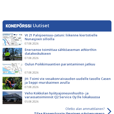
Uutiset
Vt 21 Palojoensuu–Jatuni: liikenne kiertotielle
Nunasjoen silloilla
07.08.2026
Enersense toimittaa sähköaseman atNorthin
datakeskukseen
07.08.2026
Oulun Poikkimaantien parantaminen jatkuu
07.08.2026
JH-Toimi vie vesakonraivauden uudelle tasolle Casen
ja Seppi-murskaimen avulla
07.08.2026
Veho Kokkolan hyötyajoneuvohuolto- ja
varaosatoiminnot Q2 Service Oy:lle lokakuussa
05.08.2026
Oletko alan ammattilainen?
Tilaa Konepörssin ilmainen näytenumero