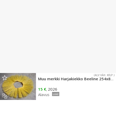
(ALV VÄH. KELP.)
Muu merkki Harjakiekko Beeline 254x800 2,5 4N
15 €
2026
,
Alavus
LIIKE