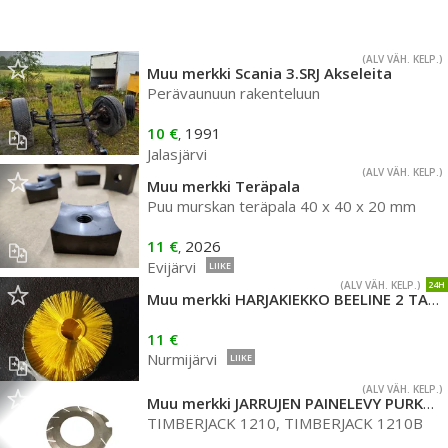
(ALV VÄH. KELP.)
Muu merkki Scania 3.SRJ Akseleita
Perävaunuun rakenteluun
10 €
1991
,
Jalasjärvi
(ALV VÄH. KELP.)
Muu merkki Teräpala
Puu murskan teräpala 40 x 40 x 20 mm
11 €
2026
,
Evijärvi
LIIKE
(ALV VÄH. KELP.)
24H
Muu merkki HARJAKIEKKO BEELINE 2 TAPPI 7X700
11 €
Nurmijärvi
LIIKE
(ALV VÄH. KELP.)
Muu merkki JARRUJEN PAINELEVY PURKUOSA
TIMBERJACK 1210, TIMBERJACK 1210B