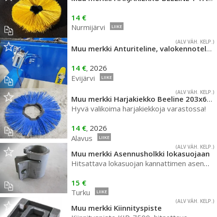
14 €
Nurmijärvi
LIIKE
(ALV VÄH. KELP.)
Muu merkki Anturiteline, valokennoteline
14 €
2026
,
Evijärvi
LIIKE
(ALV VÄH. KELP.)
Muu merkki Harjakiekko Beeline 203x650 2,5 2N
Hyvä valikoima harjakiekkoja varastossa!
14 €
2026
,
Alavus
LIIKE
(ALV VÄH. KELP.)
Muu merkki Asennusholkki lokasuojaan
Hitsattava lokasuojan kannattimen asennusholkki
15 €
Turku
LIIKE
(ALV VÄH. KELP.)
Muu merkki Kiinnityspiste