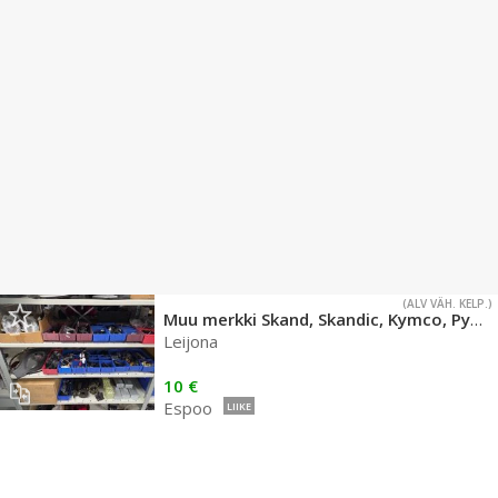
(ALV VÄH. KELP.)
Muu merkki Skand, Skandic, Kymco, Pyrkijä
Leijona
10 €
Espoo
LIIKE