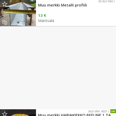
(EI ALV VÄH.)
Muu merkki Metalli profiili
13 €
Mäntsälä
(ALV VÄH. KELP.)
24H
Muu merkki HARJAKIEKKO BEELINE 1 TAPPI 7900MM