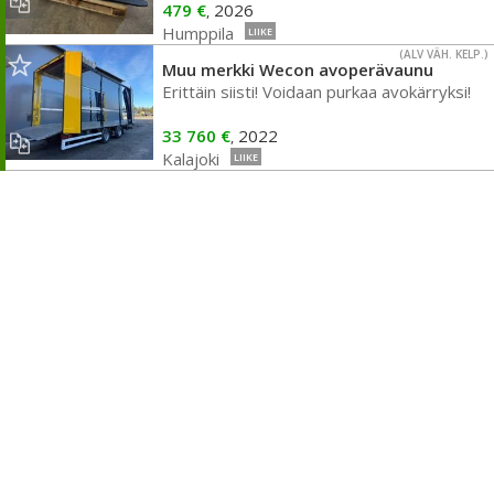
479 €
2026
,
Humppila
LIIKE
(ALV VÄH. KELP.)
Muu merkki Wecon avoperävaunu
Erittäin siisti! Voidaan purkaa avokärryksi!
33 760 €
2022
,
Kalajoki
LIIKE