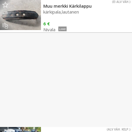
(EI ALV VÄH.)
Muu merkki Kärkilappu
kärkipala,lautanen
6 €
Nivala
LIIKE
(ALV VÄH. KELP.)