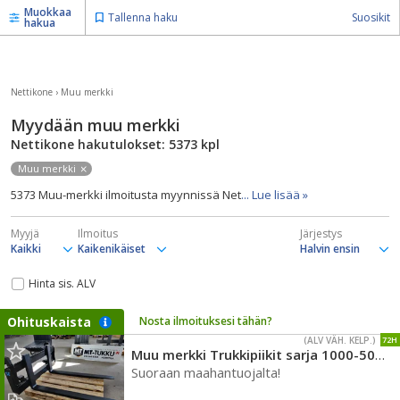
Muokkaa
Tallenna haku
Suosikit
hakua
Nettikone
›
Muu merkki
Myydään muu merkki
Nettikone hakutulokset: 5373
kpl
Muu merkki
5373 Muu-merkki ilmoitusta myynnissä Net
... Lue lisää »
Myyjä
Ilmoitus
Järjestys
Hinta sis. ALV
Ohituskaista
Nosta ilmoituksesi tähän?
(ALV VÄH. KELP.)
72H
Muu merkki Trukkipiikit sarja 1000-5000kg
Suoraan maahantuojalta!