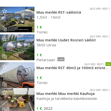
(ALV VÄH. KELP.)
Muu merkki RST-säiliöitä
1,5m3 - 16m3
1 €
Tornio
(ALV VÄH. KELP.)
Muu merkki Uudet Rosteri säiliöt
5800 Litraa
1 €
Pietarsaari
LIIKE
(ALV VÄH. KELP.)
72H
Muu merkki RST 40m3 ja 100m3 eristetty
1 €
Tornio
(ALV VÄH. KELP.)
Muu merkki Muu merkki Kauhoja
Kauhoja ja tarvikkeita kaivinkoneisiin
1 €
2022
,