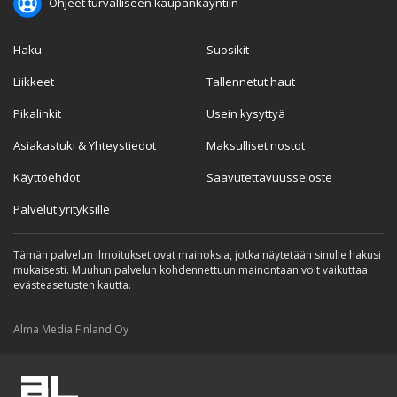
Ohjeet turvalliseen kaupankäyntiin
Haku
Suosikit
Liikkeet
Tallennetut haut
Pikalinkit
Usein kysyttyä
Asiakastuki & Yhteystiedot
Maksulliset nostot
Käyttöehdot
Saavutettavuusseloste
Palvelut yrityksille
Tämän palvelun ilmoitukset ovat mainoksia, jotka näytetään sinulle hakusi
mukaisesti. Muuhun palvelun kohdennettuun mainontaan voit vaikuttaa
evästeasetusten kautta.
Alma Media Finland Oy