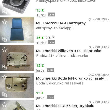
Kiinnityspiste KIP-7500, hitsattava
15 €
Turku
LIIKE
(ALV VÄH. KELP.)
Muu merkki LAGO antispray
antispray+roiskeläpp...
15 €
2017
,
Turku
LIIKE
(ALV VÄH. KELP.)
Muu merkki Välioven 414 lukkorunko
Bodda 414 välioven lukkorunko
15 €
Jurva
LIIKE
(ALV VÄH. KELP.)
Muu merkki Boda lukkorunko rullasalvalla
Boda lukkorunko rullasalvalla
15 €
Jurva
LIIKE
(ALV VÄH. KELP.)
Muu merkki ELDI 55 ketjutyökalu