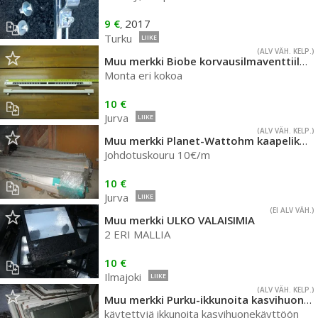
9 €
2017
,
Turku
LIIKE
(ALV VÄH. KELP.)
Muu merkki Biobe korvausilmaventtiilejä
Monta eri kokoa
10 €
Jurva
LIIKE
(ALV VÄH. KELP.)
Muu merkki Planet-Wattohm kaapelikouru
Johdotuskouru 10€/m
10 €
Jurva
LIIKE
(EI ALV VÄH.)
Muu merkki ULKO VALAISIMIA
2 ERI MALLIA
10 €
Ilmajoki
LIIKE
(ALV VÄH. KELP.)
Muu merkki Purku-ikkunoita kasvihuoneeseen
käytettyjä ikkunoita kasvihuonekäyttöön