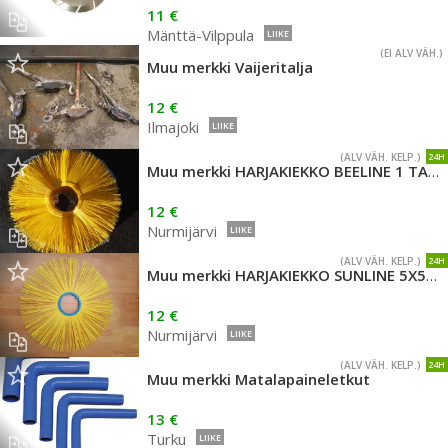
11 €
Mänttä-Vilppula
LIIKE
(EI ALV VÄH.)
Muu merkki Vaijeritalja
12 €
Ilmajoki
LIIKE
(ALV VÄH. KELP.)
24H
Muu merkki HARJAKIEKKO BEELINE 1 TAPPI 7700MM
12 €
Nurmijärvi
LIIKE
(ALV VÄH. KELP.)
24H
Muu merkki HARJAKIEKKO SUNLINE 5X500MM 1-TAPPI
12 €
Nurmijärvi
LIIKE
(ALV VÄH. KELP.)
24H
Muu merkki Matalapaineletkut
13 €
Turku
LIIKE