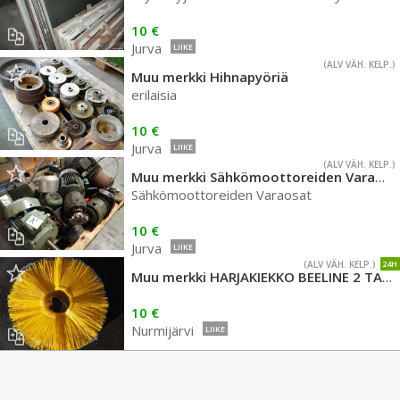
10 €
Jurva
LIIKE
(ALV VÄH. KELP.)
Muu merkki Hihnapyöriä
erilaisia
10 €
Jurva
LIIKE
(ALV VÄH. KELP.)
Muu merkki Sähkömoottoreiden Varaosat
Sähkömoottoreiden Varaosat
10 €
Jurva
LIIKE
(ALV VÄH. KELP.)
24H
Muu merkki HARJAKIEKKO BEELINE 2 TAPPI 6 38540MM GF GORDINI
10 €
Nurmijärvi
LIIKE