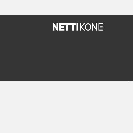
Uude
In English
Rekiste
Mobiiliversio
Palvelut
m.nettikone.com