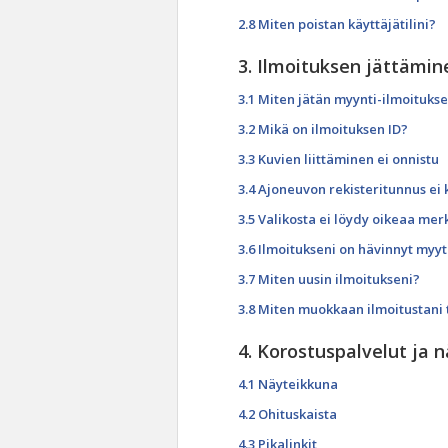
2.8 Miten poistan käyttäjätilini?
3. Ilmoituksen jättämin
3.1 Miten jätän myynti-ilmoituks
3.2 Mikä on ilmoituksen ID?
3.3 Kuvien liittäminen ei onnistu
3.4 Ajoneuvon rekisteritunnus ei
3.5 Valikosta ei löydy oikeaa merk
3.6 Ilmoitukseni on hävinnyt myy
3.7 Miten uusin ilmoitukseni?
3.8 Miten muokkaan ilmoitustani 
4. Korostuspalvelut ja 
4.1 Näyteikkuna
4.2 Ohituskaista
4.3 Pikalinkit