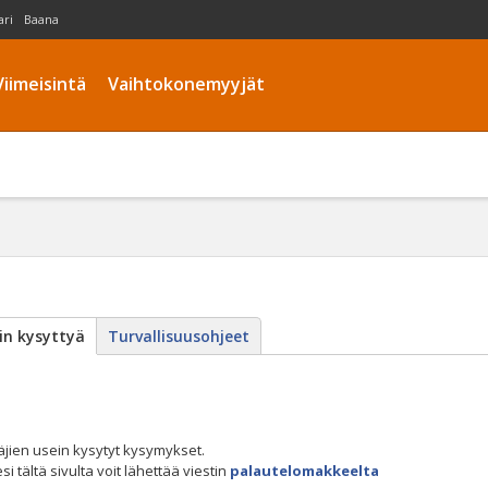
ari
Baana
Viimeisintä
Vaihtokonemyyjät
in kysyttyä
Turvallisuusohjeet
ttäjien usein kysytyt kysymykset.
 tältä sivulta voit lähettää viestin
palautelomakkeelta