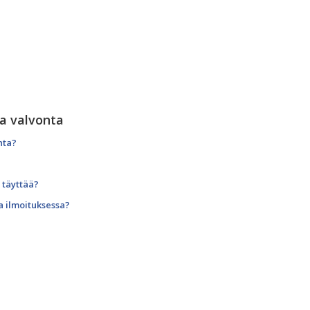
ja valvonta
nta?
 täyttää?
a ilmoituksessa?