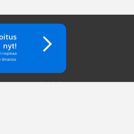
oitus
nyt!
on nopeaa
e ilmaista.
Yritystiedot
salasanan?
Yhteystiedot
 & Palaute
Hinnasto
tyä
Mainosta meillä
sohjeet
Käyttöehdot
vuusseloste
Tietoa meistä