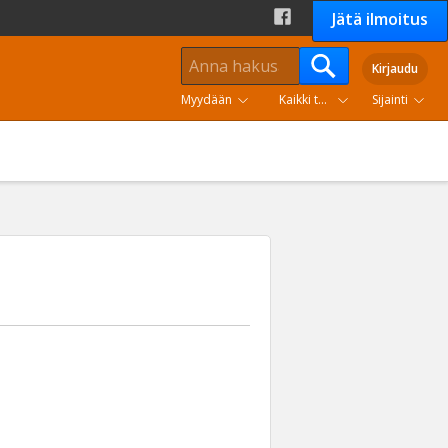
Jätä ilmoitus
Kirjaudu
Myydään
Kaikki tuoteryhmät
Sijainti