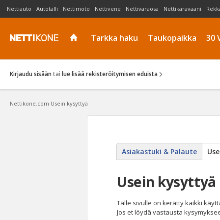
Nettiauto
Autotalli
Nettimoto
Nettivene
Nettivaraosa
Nettikaravaani
Rekk
Tarkka haku
Taukopaikka
30 
Kirjaudu sisään
tai
lue lisää rekisteröitymisen eduista
Nettikone.com
Usein kysyttyä
Asiakastuki & Palaute
Use
Usein kysyttyä
Tälle sivulle on kerätty kaikki käy
Jos et löydä vastausta kysymykseesi