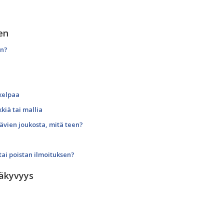
en
en?
 kelpaa
kiä tai mallia
tävien joukosta, mitä teen?
tai poistan ilmoituksen?
näkyvyys