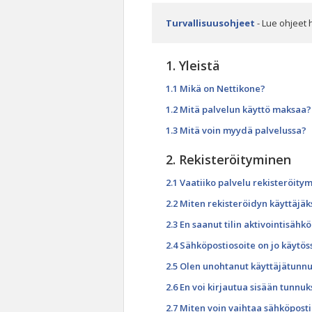
Turvallisuusohjeet
- Lue ohjeet 
1. Yleistä
1.1 Mikä on Nettikone?
1.2 Mitä palvelun käyttö maksaa?
1.3 Mitä voin myydä palvelussa?
2. Rekisteröityminen
2.1 Vaatiiko palvelu rekisteröity
2.2 Miten rekisteröidyn käyttäjäk
2.3 En saanut tilin aktivointisähk
2.4 Sähköpostiosoite on jo käytös
2.5 Olen unohtanut käyttäjätunnu
2.6 En voi kirjautua sisään tunnuks
2.7 Miten voin vaihtaa sähköposti