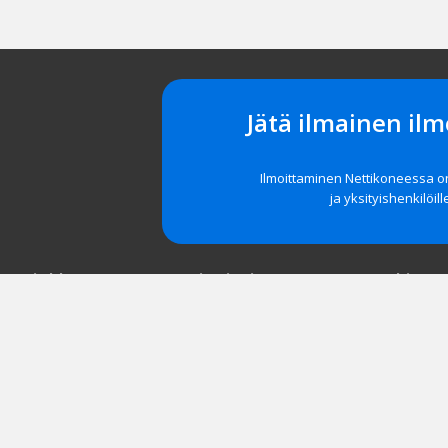
Jätä ilmainen ilm
Ilmoittaminen Nettikoneessa 
ja yksityishenkilöill
t asiakkaat
Navigointi
Tuki
röidy
Etusivu
Unohditko 
 yrityksille
Tarkka haku
Asiakastuki
Taukopaikka
Usein kysyt
30 Viimeisintä
Turvallisuu
Vaihtokonemyyjät
Saavutetta