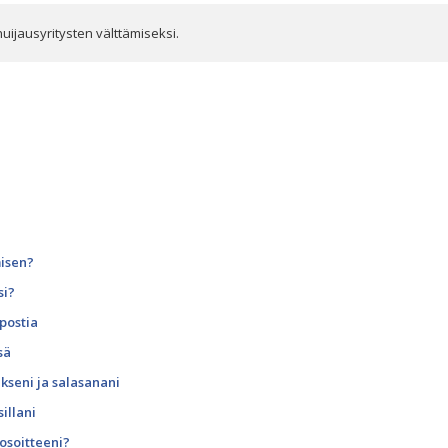
huijausyritysten välttämiseksi.
misen?
si?
öpostia
sä
kseni ja salasanani
illani
osoitteeni?