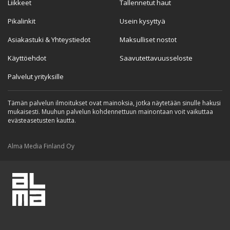
Liikkeet
Tallennetut haut
Pikalinkit
Usein kysyttyä
Asiakastuki & Yhteystiedot
Maksulliset nostot
Käyttöehdot
Saavutettavuusseloste
Palvelut yrityksille
Tämän palvelun ilmoitukset ovat mainoksia, jotka näytetään sinulle hakusi
mukaisesti. Muuhun palvelun kohdennettuun mainontaan voit vaikuttaa
evästeasetusten kautta.
Alma Media Finland Oy