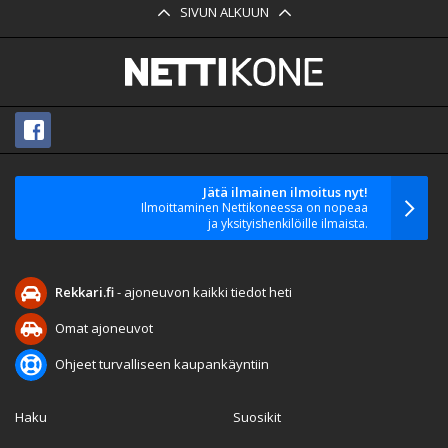
SIVUN ALKUUN
Jätä ilmainen ilmoitus nyt!
Ilmoittaminen Nettikoneessa on nopeaa
ja yksityishenkilöille ilmaista.
Rekkari.fi
- ajoneuvon kaikki tiedot heti
Omat ajoneuvot
Ohjeet turvalliseen kaupankäyntiin
Haku
Suosikit