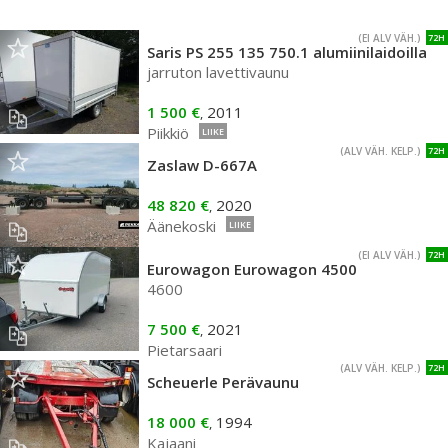
(EI ALV VÄH.)
72H
Saris PS 255 135 750.1 alumiinilaidoilla
jarruton lavettivaunu
1 500 €
2011
,
Piikkiö
LIIKE
(ALV VÄH. KELP.)
72H
Zaslaw D-667A
48 820 €
2020
,
Äänekoski
LIIKE
(EI ALV VÄH.)
72H
Eurowagon Eurowagon 4500
4600
7 500 €
2021
,
Pietarsaari
(ALV VÄH. KELP.)
72H
Scheuerle Perävaunu
18 000 €
1994
,
Kajaani