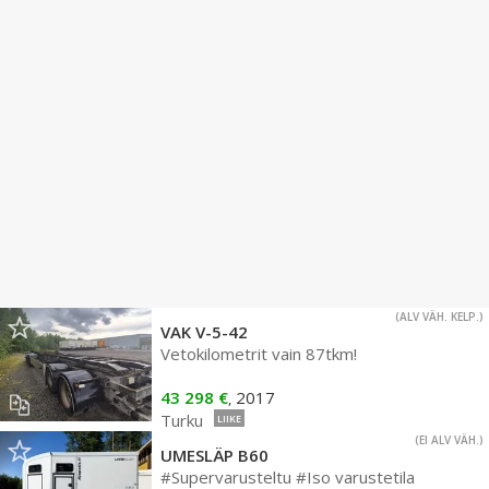
(ALV VÄH. KELP.)
VAK V-5-42
Vetokilometrit vain 87tkm!
43 298 €
2017
,
Turku
LIIKE
(EI ALV VÄH.)
UMESLÄP B60
#Supervarusteltu #Iso varustetila