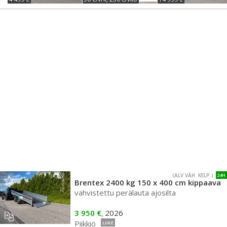
(ALV VÄH. KELP.)
24H
Brentex 2400 kg 150 x 400 cm kippaava
vahvistettu perälauta ajosilta
3 950 €
2026
,
Piikkiö
LIIKE