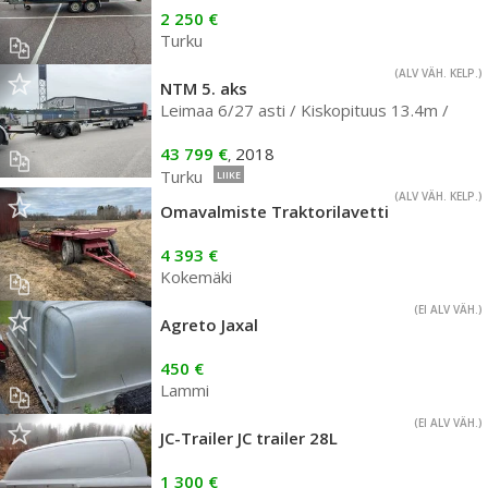
2 250 €
Turku
(ALV VÄH. KELP.)
NTM 5. aks
Leimaa 6/27 asti / Kiskopituus 13.4m /
43 799 €
2018
,
Turku
LIIKE
(ALV VÄH. KELP.)
Omavalmiste Traktorilavetti
4 393 €
Kokemäki
(EI ALV VÄH.)
Agreto Jaxal
450 €
Lammi
(EI ALV VÄH.)
JC-Trailer JC trailer 28L
1 300 €