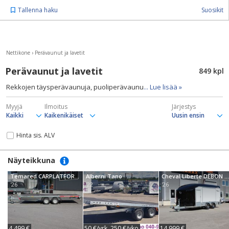
Tallenna haku
Suosikit
Nettikone
›
Perävaunut ja lavetit
Perävaunut ja lavetit
849 kpl
Rekkojen täysperävaunuja, puoliperävaunu
... Lue lisää »
Myyjä
Ilmoitus
Järjestys
Hinta sis. ALV
Näyteikkuna
Temared CARPLATFORM 4021/2 2,7T
Alberni Tano
Cheval Liberte DEBON Roadster C1000 3.5T
'26
'22
'26
4 499 €
50 €/vrk, 250 €/vko
14 999 €