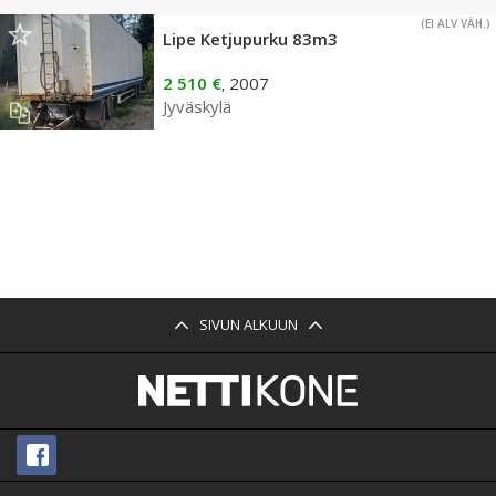
(EI ALV VÄH.)
Lipe Ketjupurku 83m3
2 510 €
2007
,
Jyväskylä
SIVUN ALKUUN