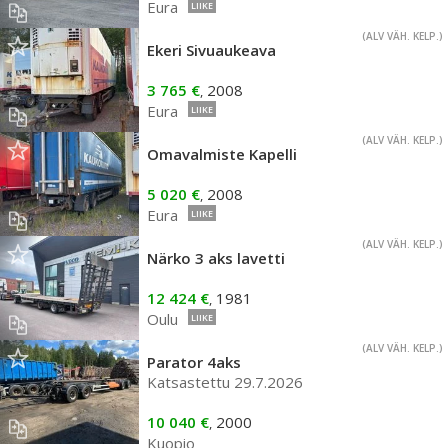
Eura
LIIKE
(ALV VÄH. KELP.)
Ekeri Sivuaukeava
3 765 €
2008
,
Eura
LIIKE
(ALV VÄH. KELP.)
Omavalmiste Kapelli
5 020 €
2008
,
Eura
LIIKE
(ALV VÄH. KELP.)
Närko 3 aks lavetti
12 424 €
1981
,
Oulu
LIIKE
(ALV VÄH. KELP.)
Parator 4aks
Katsastettu 29.7.2026
10 040 €
2000
,
Kuopio