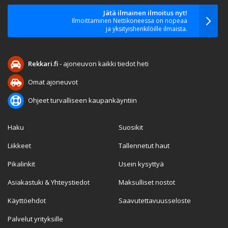
Jätä ilmainen ilmoitus nyt!
Ilmoittaminen Nettikoneessa on nopeaa
ja yksityishenkilöille ilmaista.
Rekkari.fi
- ajoneuvon kaikki tiedot heti
Omat ajoneuvot
Ohjeet turvalliseen kaupankäyntiin
Haku
Suosikit
Liikkeet
Tallennetut haut
Pikalinkit
Usein kysyttyä
Asiakastuki & Yhteystiedot
Maksulliset nostot
Käyttöehdot
Saavutettavuusseloste
Palvelut yrityksille