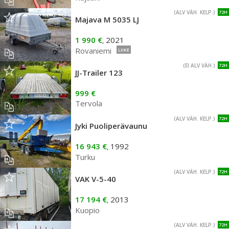
(ALV VÄH. KELP.)
72H
Majava M 5035 LJ
1 990 €
2021
,
Rovaniemi
LIIKE
(EI ALV VÄH.)
72H
JJ-Trailer 123
999 €
Tervola
(ALV VÄH. KELP.)
72H
Jyki Puoliperävaunu
16 943 €
1992
,
Turku
(ALV VÄH. KELP.)
72H
VAK V-5-40
17 194 €
2013
,
Kuopio
(ALV VÄH. KELP.)
72H