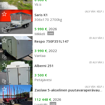
Yli-Ii
(ALV VÄH. KELP.)
Saris K1
306x170 2700kg
5 990 €
2026
,
Mikkeli
LIIKE
(EI ALV VÄH.)
Respo 750F351L147
3 990 €
2022
,
Vantaa
(EI ALV VÄH.)
Alberni 251
3 500 €
Petäjävesi
(ALV VÄH. KELP.)
Zaslaw 5-akselinen puutavaraperävaunu
112 448 €
2026
,
Luumäki
LIIKE