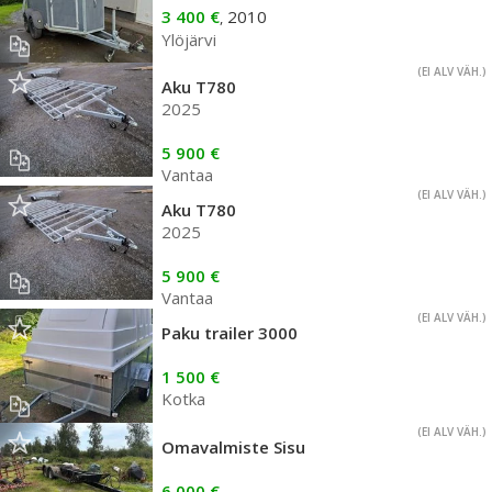
3 400 €
2010
,
Ylöjärvi
(EI ALV VÄH.)
Aku T780
2025
5 900 €
Vantaa
(EI ALV VÄH.)
Aku T780
2025
5 900 €
Vantaa
(EI ALV VÄH.)
Paku trailer 3000
1 500 €
Kotka
(EI ALV VÄH.)
Omavalmiste Sisu
6 000 €