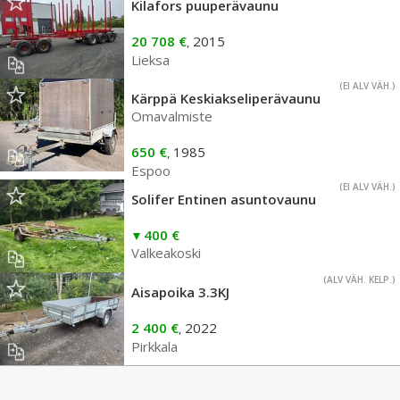
Kilafors puuperävaunu
20 708 €
2015
,
Lieksa
(EI ALV VÄH.)
Kärppä Keskiakseliperävaunu
Omavalmiste
650 €
1985
,
Espoo
(EI ALV VÄH.)
Solifer Entinen asuntovaunu
400 €
Valkeakoski
(ALV VÄH. KELP.)
Aisapoika 3.3KJ
2 400 €
2022
,
Pirkkala