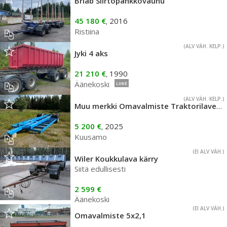
Briab Siirtopankkovaunu
45 180 €
2016
,
Ristiina
(ALV VÄH. KELP.)
Jyki 4 aks
21 210 €
1990
,
Äänekoski
LIIKE
(ALV VÄH. KELP.)
Muu merkki Omavalmiste Traktorilavetti 10ton
5 200 €
2025
,
Kuusamo
(EI ALV VÄH.)
Wiler Koukkulava kärry
Siitä edullisesti
2 599 €
Äänekoski
(EI ALV VÄH.)
Omavalmiste 5x2,1