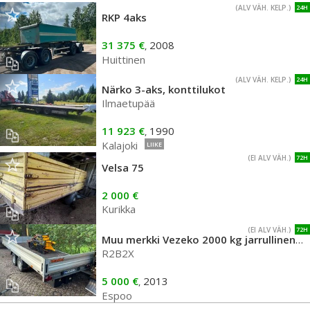
(ALV VÄH. KELP.)
24H
RKP 4aks
31 375 €
2008
,
Huittinen
(ALV VÄH. KELP.)
24H
Närko 3-aks, konttilukot
Ilmaetupää
11 923 €
1990
,
Kalajoki
LIIKE
(EI ALV VÄH.)
72H
Velsa 75
2 000 €
Kurikka
(EI ALV VÄH.)
72H
Muu merkki Vezeko 2000 kg jarrullinen 2-akselinen perävaunu
R2B2X
5 000 €
2013
,
Espoo