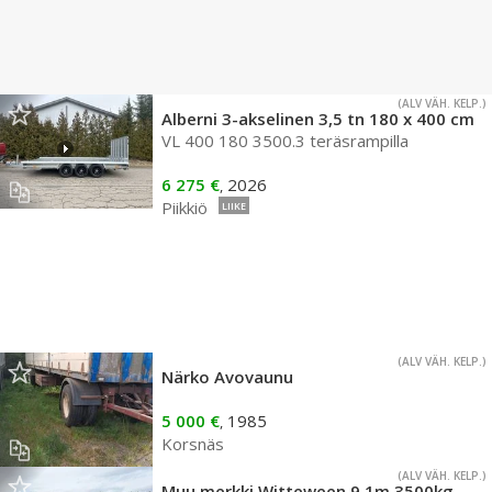
(ALV VÄH. KELP.)
Alberni 3-akselinen 3,5 tn 180 x 400 cm
VL 400 180 3500.3 teräsrampilla
6 275 €
2026
,
Piikkiö
LIIKE
(ALV VÄH. KELP.)
Närko Avovaunu
5 000 €
1985
,
Korsnäs
(ALV VÄH. KELP.)
Muu merkki Witteween 9.1m 3500kg