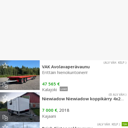
(ALV VÄH. KELP.)
VAK Avolavaperävaunu
Erittäin hienokuntoinen!
47 565 €
Kalajoki
LIIKE
(EI ALV VÄH.)
Niewiadow Niewiadow koppikärry 4x2x1,9 2600kg
7 000 €
2018
,
Kajaani
(ALV VÄH. KELP.)
72H