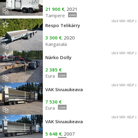
21 900 €
2021
,
Tampere
LIIKE
(ALV VÄH. KELP.)
Respo Telikärry
3 300 €
2020
,
Kangasala
(ALV VÄH. KELP.)
Närko Dolly
2 385 €
Eura
LIIKE
(ALV VÄH. KELP.)
VAK Sivuaukeava
7 530 €
Eura
LIIKE
(ALV VÄH. KELP.)
VAK Sivuaukeava
5 648 €
2007
,