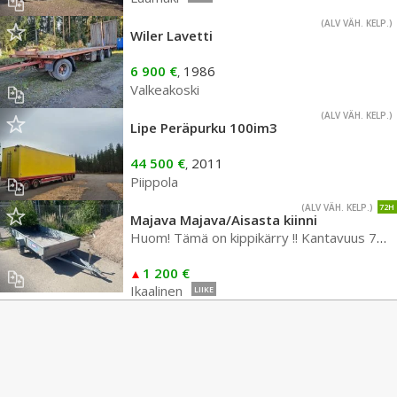
(ALV VÄH. KELP.)
Wiler Lavetti
6 900 €
1986
,
Valkeakoski
(ALV VÄH. KELP.)
Lipe Peräpurku 100im3
44 500 €
2011
,
Piippola
(ALV VÄH. KELP.)
72H
Majava Majava/Aisasta kiinni
Huom! Tämä on kippikärry !! Kantavuus 750kg. Mitat 330/150/30
1 200 €
Ikaalinen
LIIKE