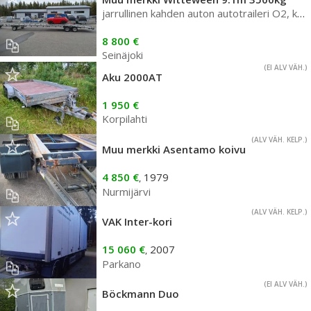
jarrullinen kahden auton autotraileri O2, käy henkilö/pakettiautoo...
8 800 €
Seinäjoki
(EI ALV VÄH.)
Aku 2000AT
1 950 €
Korpilahti
(ALV VÄH. KELP.)
Muu merkki Asentamo koivu
4 850 €
1979
,
Nurmijärvi
(ALV VÄH. KELP.)
VAK Inter-kori
15 060 €
2007
,
Parkano
(EI ALV VÄH.)
Böckmann Duo