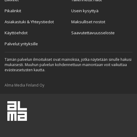
Pikalinkit
Usein kysyttyä
Asiakastuki & Yhteystiedot
Maksulliset nostot
Käyttöehdot
Saavutettavuusseloste
Palvelut yrityksille
Tämän palvelun ilmoitukset ovat mainoksia, jotka näytetään sinulle hakusi
mukaisesti. Muuhun palvelun kohdennettuun mainontaan voit vaikuttaa
evästeasetusten kautta.
Alma Media Finland Oy