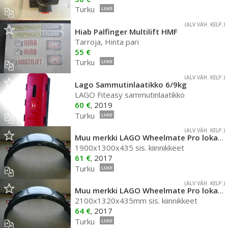
Turku
LIIKE
(ALV VÄH. KELP.)
Hiab Palfinger Multilift HMF
Tarroja, Hinta pari
55 €
Turku
LIIKE
(ALV VÄH. KELP.)
Lago Sammutinlaatikko 6/9kg
LAGO Fiteasy sammutinlaatikko
60 €
2019
,
Turku
LIIKE
(ALV VÄH. KELP.)
Muu merkki LAGO Wheelmate Pro lokasuoja
1900x1300x435 sis. kiinnikkeet
61 €
2017
,
Turku
LIIKE
(ALV VÄH. KELP.)
Muu merkki LAGO Wheelmate Pro lokasuoja
2100x1320x435mm sis. kiinnikkeet
64 €
2017
,
Turku
LIIKE