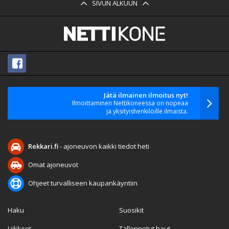
SIVUN ALKUUN
Jätä ilmainen ilmoitus nyt!
Ilmoittaminen Nettikoneessa on nopeaa
ja yksityishenkilöille ilmaista.
Rekkari.fi
- ajoneuvon kaikki tiedot heti
Omat ajoneuvot
Ohjeet turvalliseen kaupankäyntiin
Haku
Suosikit
Liikkeet
Tallennetut haut