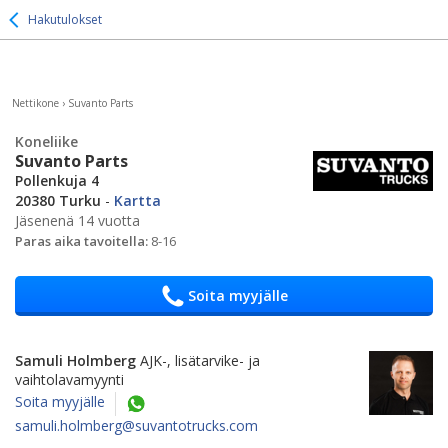
Hakutulokset
Nettikone
›
Suvanto Parts
Koneliike
Suvanto Parts
Pollenkuja 4
20380 Turku
-
Kartta
Jäsenenä 14 vuotta
Paras aika tavoitella:
8-16
Soita myyjälle
Samuli Holmberg
AJK-, lisätarvike- ja
vaihtolavamyynti
Soita myyjälle
samuli.holmberg@suvantotrucks.com