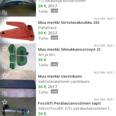
1/2 lokasuoja 800x650mm
28 €
2017
,
Turku
LIIKE
(ALV VÄH. KELP.)
Muu merkki Siirtolavakoukku 20t
Pultattava
30 €
2022
,
Turku
LIIKE
(ALV VÄH. KELP.)
Muu merkki Silmukkanostovyö 2t
4m ja 6m,
30 €
Turku
LIIKE
(ALV VÄH. KELP.)
Muu merkki Vastinkumi
Vaihtolavalaitteen vastinkumi
30 €
2017
,
Turku
LIIKE
(ALV VÄH. KELP.)
Focolift Perälautanostimen tapit
Zebro/Focolift Z/FL perälautanostimen tapit, myös hitsattavilla korvakkeilla
30 €