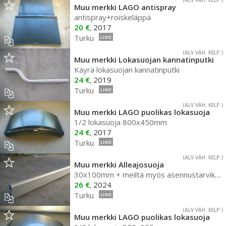
(ALV VÄH. KELP.)
Muu merkki LAGO antispray
antispray+roiskeläppä
20 €
2017
,
Turku
LIIKE
(ALV VÄH. KELP.)
Muu merkki Lokasuojan kannatinputki
Käyrä lokasuojan kannatinputki
24 €
2019
,
Turku
LIIKE
(ALV VÄH. KELP.)
Muu merkki LAGO puolikas lokasuoja
1/2 lokasuoja 800x450mm
24 €
2017
,
Turku
LIIKE
(ALV VÄH. KELP.)
Muu merkki Alleajosuoja
30x100mm + meiltä myös asennustarvikkeet
26 €
2024
,
Turku
LIIKE
(ALV VÄH. KELP.)
Muu merkki LAGO puolikas lokasuoja