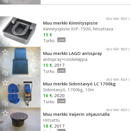
(ALV VÄH. KELP.)
Muu merkki Kiinnityspiste
Kiinnityspiste KIP-7500, hitsattava
15 €
Turku
LIIKE
(ALV VÄH. KELP.)
Muu merkki LAGO antispray
antispray+roiskeläppä
15 €
2017
,
Turku
LIIKE
(ALV VÄH. KELP.)
Muu merkki Sidontavyö LC 1700kg
Sidontavyö, 1700kg, 10m
16 €
2020
,
Turku
LIIKE
(ALV VÄH. KELP.)
Muu merkki Vaijerin ohjaustalla
Hitsattu
18 €
2017
,