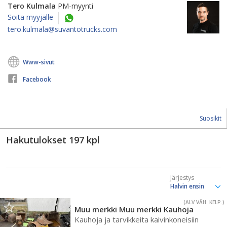
Tero Kulmala
PM-myynti
Soita myyjälle
tero.kulmala@suvantotrucks.com
Www-sivut
Facebook
Suosikit
Hakutulokset
197
kpl
Järjestys
(ALV VÄH. KELP.)
Muu merkki Muu merkki Kauhoja
Kauhoja ja tarvikkeita kaivinkoneisiin