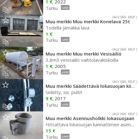
1 €
2022
,
Turku
LIIKE
(ALV VÄH. KELP.)
Muu merkki Muu merkki Konelava 25t
Todella jämäkkä lava
1 €
Turku
LIIKE
(ALV VÄH. KELP.)
Muu merkki Muu merkki Vesisäiliö
3,8m3 vesisäiliö vaihtolavakiskoilla
1 €
2005
,
Turku
LIIKE
(ALV VÄH. KELP.)
Muu merkki Säädettävä lokasuojan kiinnike
Sinkitty, sis. pultit
9 €
2017
,
Turku
LIIKE
(ALV VÄH. KELP.)
Muu merkki Asennusholkki lokasuojaan
Hitsattava lokasuojan kannattimen asennusholkki
15 €
Turku
LIIKE