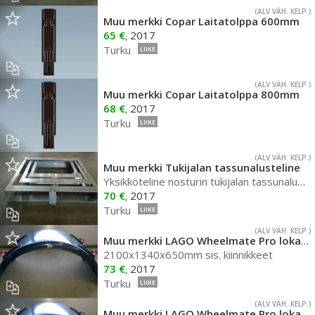
(ALV VÄH. KELP.)
Muu merkki Copar Laitatolppa 600mm
65 €
2017
,
Turku
LIIKE
(ALV VÄH. KELP.)
Muu merkki Copar Laitatolppa 800mm
68 €
2017
,
Turku
LIIKE
(ALV VÄH. KELP.)
Muu merkki Tukijalan tassunalusteline
Yksikköteline nosturin tukijalan tassunalusille
70 €
2017
,
Turku
LIIKE
(ALV VÄH. KELP.)
Muu merkki LAGO Wheelmate Pro lokasuoja
2100x1340x650mm sis. kiinnikkeet
73 €
2017
,
Turku
LIIKE
(ALV VÄH. KELP.)
Muu merkki LAGO Wheelmate Pro lokasuoja