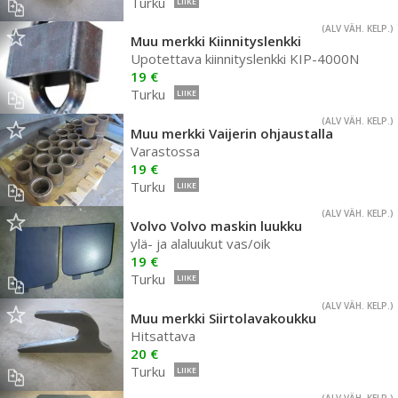
Turku
LIIKE
(ALV VÄH. KELP.)
Muu merkki Kiinnityslenkki
Upotettava kiinnityslenkki KIP-4000N
19 €
Turku
LIIKE
(ALV VÄH. KELP.)
Muu merkki Vaijerin ohjaustalla
Varastossa
19 €
Turku
LIIKE
(ALV VÄH. KELP.)
Volvo Volvo maskin luukku
ylä- ja alaluukut vas/oik
19 €
Turku
LIIKE
(ALV VÄH. KELP.)
Muu merkki Siirtolavakoukku
Hitsattava
20 €
Turku
LIIKE