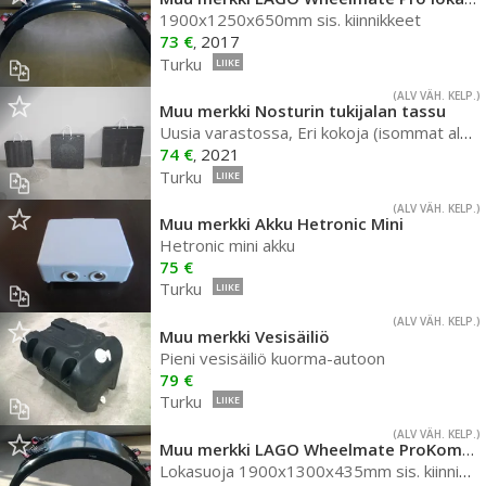
1900x1250x650mm sis. kiinnikkeet
73 €
2017
,
Turku
LIIKE
(ALV VÄH. KELP.)
Muu merkki Nosturin tukijalan tassu
Uusia varastossa, Eri kokoja (isommat aluset tilauksesta), Alkaen 59 alv /KPL
74 €
2021
,
Turku
LIIKE
(ALV VÄH. KELP.)
Muu merkki Akku Hetronic Mini
Hetronic mini akku
75 €
Turku
LIIKE
(ALV VÄH. KELP.)
Muu merkki Vesisäiliö
Pieni vesisäiliö kuorma-autoon
79 €
Turku
LIIKE
(ALV VÄH. KELP.)
Muu merkki LAGO Wheelmate ProKompleet lok
Lokasuoja 1900x1300x435mm sis. kiinnikkeet ja antispray