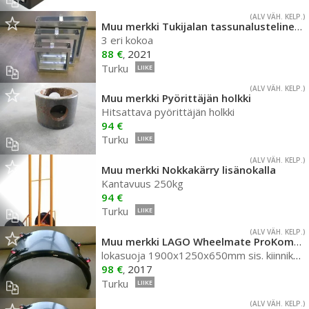
(ALV VÄH. KELP.)
Muu merkki Tukijalan tassunalustelineet
3 eri kokoa
88 €
2021
,
Turku
LIIKE
(ALV VÄH. KELP.)
Muu merkki Pyörittäjän holkki
Hitsattava pyörittäjän holkki
94 €
Turku
LIIKE
(ALV VÄH. KELP.)
Muu merkki Nokkakärry lisänokalla
Kantavuus 250kg
94 €
Turku
LIIKE
(ALV VÄH. KELP.)
Muu merkki LAGO Wheelmate ProKompleet lok
lokasuoja 1900x1250x650mm sis. kiinnikkeet ja antisprayn
98 €
2017
,
Turku
LIIKE
(ALV VÄH. KELP.)