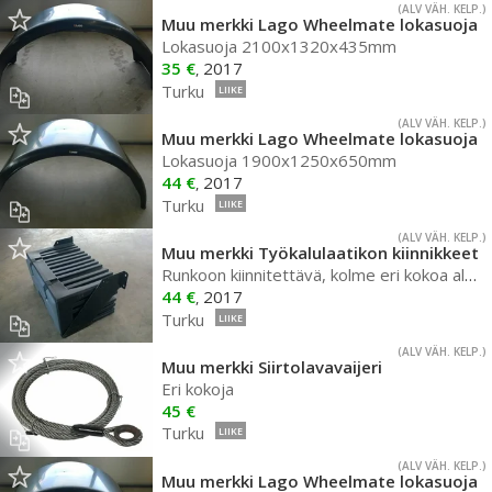
(ALV VÄH. KELP.)
Muu merkki Lago Wheelmate lokasuoja
Lokasuoja 2100x1320x435mm
35 €
2017
,
Turku
LIIKE
(ALV VÄH. KELP.)
Muu merkki Lago Wheelmate lokasuoja
Lokasuoja 1900x1250x650mm
44 €
2017
,
Turku
LIIKE
(ALV VÄH. KELP.)
Muu merkki Työkalulaatikon kiinnikkeet
Runkoon kiinnitettävä, kolme eri kokoa alk. 35€
44 €
2017
,
Turku
LIIKE
(ALV VÄH. KELP.)
Muu merkki Siirtolavavaijeri
Eri kokoja
45 €
Turku
LIIKE
(ALV VÄH. KELP.)
Muu merkki Lago Wheelmate lokasuoja