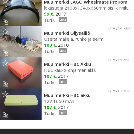
Muu merkki LAGO Wheelmate ProKompleet lok
lokasuoja 2100x1340x650mm sis. kiinnikkeet ja antispray
99 €
2017
,
Turku
LIIKE
(ALV VÄH. KELP.)
Muu merkki Öljysäiliö
Useita malleja, runko ja sermi
100 €
2010
,
Turku
LIIKE
(ALV VÄH. KELP.)
Muu merkki HBC Akku
HBC kauko-ohjaimen akku
107 €
2017
,
Turku
LIIKE
(ALV VÄH. KELP.)
Muu merkki HBC akku
12V 1650 mAh
107 €
2017
,
Turku
LIIKE