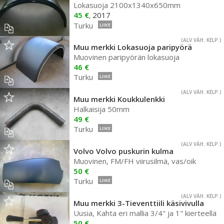
Lokasuoja 2100x1340x650mm
45 €
2017
,
Turku
LIIKE
(ALV VÄH. KELP.)
Muu merkki Lokasuoja paripyörä
Muovinen paripyörän lokasuoja
46 €
Turku
LIIKE
(ALV VÄH. KELP.)
Muu merkki Koukkulenkki
Halkaisija 50mm
49 €
Turku
LIIKE
(ALV VÄH. KELP.)
Volvo Volvo puskurin kulma
Muovinen, FM/FH viirusilmä, vas/oik
50 €
Turku
LIIKE
(ALV VÄH. KELP.)
Muu merkki 3-Tieventtiili käsivivulla
Uusia, Kahta eri mallia 3/4" ja 1" kierteellä
50 €