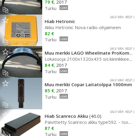
79 €
2017
,
Turku
LIIKE
(ALV VÄH. KELP.)
Hiab Hetronic
Akku Hetronic Nova radio-ohjaimeen
82 €
Turku
LIIKE
(ALV VÄH. KELP.)
Muu merkki LAGO Wheelmate ProKompleet lok
Lokasuoja 2100x1320x435 sis.kiinnikkeet + antispray
84 €
2017
,
Turku
LIIKE
(ALV VÄH. KELP.)
Muu merkki Copar Laitatolppa 1000mm
85 €
2017
,
Turku
LIIKE
(ALV VÄH. KELP.)
Hiab Scanreco Akku
(40.0)
Päivittetty Scanreco akku type592. - Isompi kapasiteetti (2000mAh) 30% enemmän käyttöaikaa
87 €
Turku
LIIKE