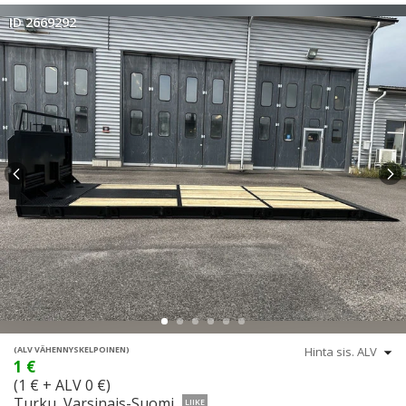
ID 2669292
(ALV VÄHENNYSKELPOINEN)
1 €
(1 € + ALV 0 €)
Turku, Varsinais-Suomi
LIIKE