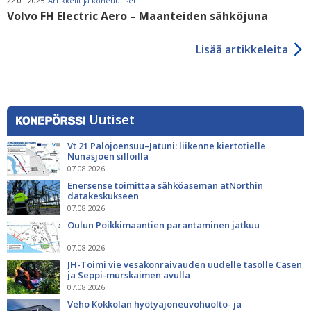
22.01.2025
Artikkelit ja koneuutiset
Volvo FH Electric Aero – Maanteiden sähköjuna
Lisää artikkeleita
Uutiset
Vt 21 Palojoensuu–Jatuni: liikenne kiertotielle
Nunasjoen silloilla
07.08.2026
Enersense toimittaa sähköaseman atNorthin
datakeskukseen
07.08.2026
Oulun Poikkimaantien parantaminen jatkuu
07.08.2026
JH-Toimi vie vesakonraivauden uudelle tasolle Casen
ja Seppi-murskaimen avulla
07.08.2026
Veho Kokkolan hyötyajoneuvohuolto- ja