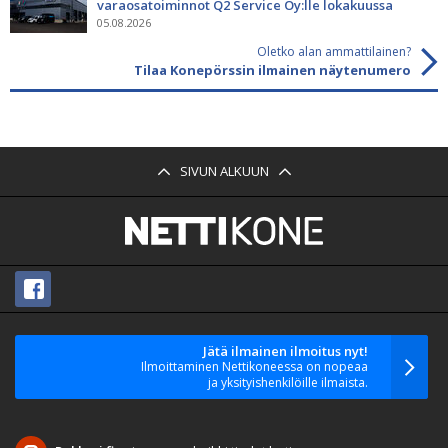
varaosatoiminnot Q2 Service Oy:lle lokakuussa
05.08.2026
Oletko alan ammattilainen?
Tilaa Konepörssin ilmainen näytenumero
SIVUN ALKUUN
Jätä ilmainen ilmoitus nyt!
Ilmoittaminen Nettikoneessa on nopeaa
ja yksityishenkilöille ilmaista.