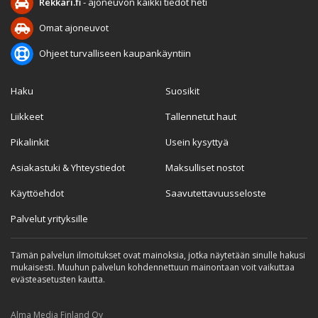
Rekkari.fi
- ajoneuvon kaikki tiedot heti
Omat ajoneuvot
Ohjeet turvalliseen kaupankäyntiin
Haku
Suosikit
Liikkeet
Tallennetut haut
Pikalinkit
Usein kysyttyä
Asiakastuki & Yhteystiedot
Maksulliset nostot
Käyttöehdot
Saavutettavuusseloste
Palvelut yrityksille
Tämän palvelun ilmoitukset ovat mainoksia, jotka näytetään sinulle hakusi
mukaisesti. Muuhun palvelun kohdennettuun mainontaan voit vaikuttaa
evästeasetusten kautta.
Alma Media Finland Oy