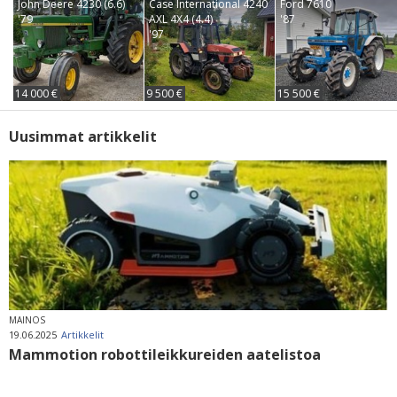
John Deere 4230 (6.6)
Case International 4240
Ford 7610
'79
AXL 4X4 (4.4)
'87
'97
14 000 €
9 500 €
15 500 €
Uusimmat artikkelit
MAINOS
19.06.2025
Artikkelit
Mammotion robottileikkureiden aatelistoa