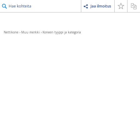
Hae kohteita
Jaa ilmoitus
Nettikone
›
Muu merkki
›
Koneen tyyppi ja kategoria