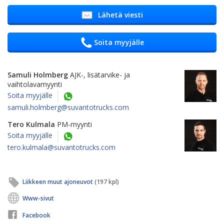
Lähetä viesti
Soita myyjälle
Samuli Holmberg
AJK-, lisätarvike- ja
vaihtolavamyynti
Soita myyjälle
samuli.holmberg@suvantotrucks.com
Tero Kulmala
PM-myynti
Soita myyjälle
tero.kulmala@suvantotrucks.com
Liikkeen muut ajoneuvot
(197 kpl)
Www-sivut
Facebook