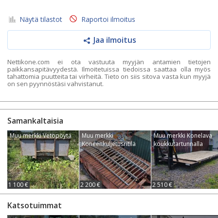
Näytä tilastot
Raportoi ilmoitus
Jaa ilmoitus
Nettikone.com ei ota vastuuta myyjän antamien tietojen
paikkansapitävyydestä. Ilmoitetuissa tiedoissa saattaa olla myös
tahattomia puutteita tai virheitä. Tieto on siis sitova vasta kun myyjä
on sen pyynnöstäsi vahvistanut.
Samankaltaisia
Muu merkki Vetopöytä
Muu merkki
Muu merkki Konelava
Koneenkuljetusritilä
koukkutartunnalla
1 100 €
2 200 €
2 510 €
Katsotuimmat