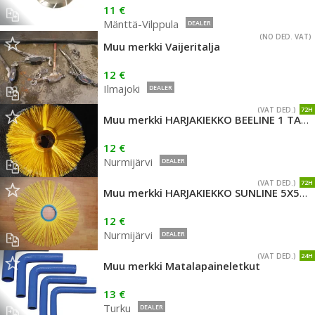
11 €
Mänttä-Vilppula
DEALER
(NO DED. VAT)
Muu merkki Vaijeritalja
12 €
Ilmajoki
DEALER
(VAT DED.)
72H
Muu merkki HARJAKIEKKO BEELINE 1 TAPPI 7700MM
12 €
Nurmijärvi
DEALER
(VAT DED.)
72H
Muu merkki HARJAKIEKKO SUNLINE 5X500MM 1-TAPPI
12 €
Nurmijärvi
DEALER
(VAT DED.)
24H
Muu merkki Matalapaineletkut
13 €
Turku
DEALER