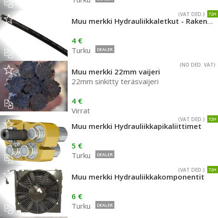
(VAT DED.)
72H
Muu merkki Hydrauliikkaletkut - Rakenna oma letkuasennelmasi
4 €
Turku
DEALER
(NO DED. VAT)
Muu merkki 22mm vaijeri
22mm sinkitty teräsvaijeri
4 €
Virrat
(VAT DED.)
72H
Muu merkki Hydrauliikkapikaliittimet
5 €
Turku
DEALER
(VAT DED.)
72H
Muu merkki Hydrauliikkakomponentit
6 €
Turku
DEALER