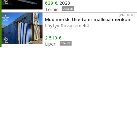
629 €
2023
,
Tornio
DEALER
(VAT DED.)
Muu merkki Useita erimallisia merikonttia Rovaniemen varastossa!
Löytyy Rovaniemeltä
2 510 €
Liperi
DEALER