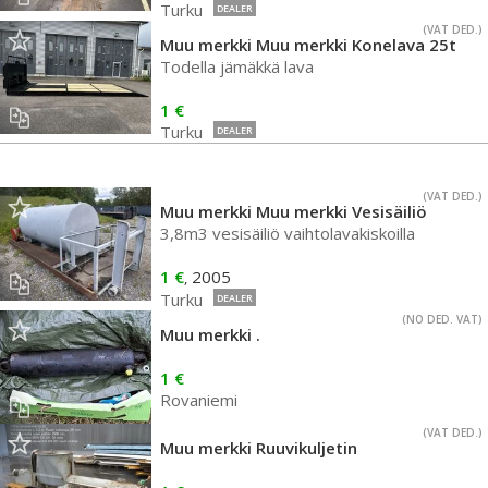
Turku
DEALER
(VAT DED.)
Muu merkki Muu merkki Konelava 25t
Todella jämäkkä lava
1 €
Turku
DEALER
(VAT DED.)
Muu merkki Muu merkki Vesisäiliö
3,8m3 vesisäiliö vaihtolavakiskoilla
1 €
2005
,
Turku
DEALER
(NO DED. VAT)
Muu merkki .
1 €
Rovaniemi
(VAT DED.)
Muu merkki Ruuvikuljetin