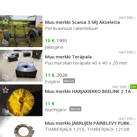
(VAT DED.)
Muu merkki Scania 3.SRJ Akseleita
Perävaunuun rakenteluun
10 €
1991
,
Jalasjärvi
(VAT DED.)
Muu merkki Teräpala
Puu murskan teräpala 40 x 40 x 20 mm
11 €
2026
,
Evijärvi
DEALER
(VAT DED.)
72H
Muu merkki HARJAKIEKKO BEELINE 2 TAPPI 7X700
11 €
Nurmijärvi
DEALER
(VAT DED.)
Muu merkki JARRUJEN PAINELEVY PURKUOSA
TIMBERJACK 1210, TIMBERJACK 1210B