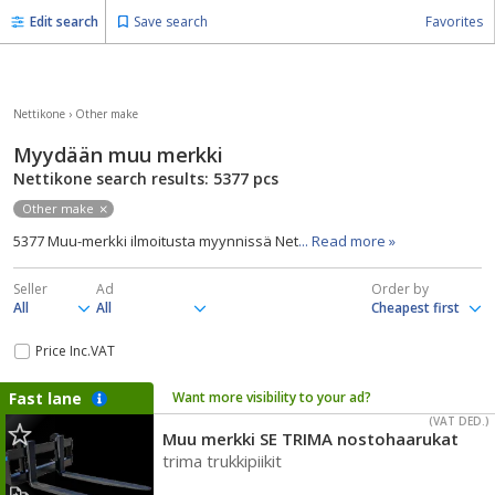
Edit search
Save search
Favorites
Nettikone
›
Other make
Myydään muu merkki
Nettikone search results: 5377
pcs
Other make
5377 Muu-merkki ilmoitusta myynnissä Net
... Read more »
Seller
Ad
Order by
Price Inc.VAT
Fast lane
Want more visibility to your ad?
(VAT DED.)
Muu merkki SE TRIMA nostohaarukat
trima trukkipiikit