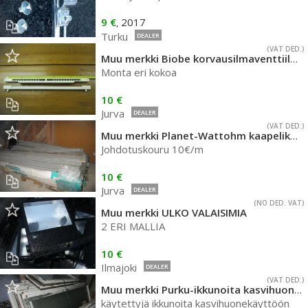
9 €
2017
,
Turku
DEALER
(VAT DED.)
Muu merkki Biobe korvausilmaventtiilejä
Monta eri kokoa
10 €
Jurva
DEALER
(VAT DED.)
Muu merkki Planet-Wattohm kaapelikouru
Johdotuskouru 10€/m
10 €
Jurva
DEALER
(NO DED. VAT)
Muu merkki ULKO VALAISIMIA
2 ERI MALLIA
10 €
Ilmajoki
DEALER
(VAT DED.)
Muu merkki Purku-ikkunoita kasvihuoneeseen
käytettyjä ikkunoita kasvihuonekäyttöön