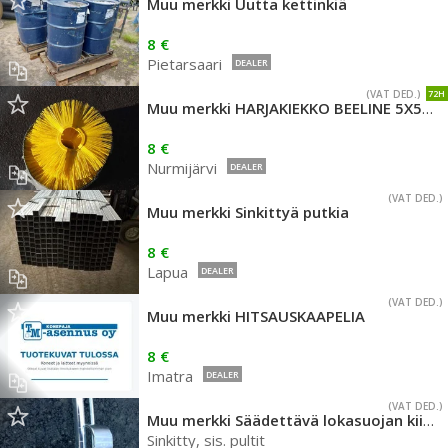
Muu merkki Uutta kettinkiä
8 €
Pietarsaari
DEALER
(VAT DED.)
72H
Muu merkki HARJAKIEKKO BEELINE 5X500MM
8 €
Nurmijärvi
DEALER
(VAT DED.)
Muu merkki Sinkittyä putkia
8 €
Lapua
DEALER
(VAT DED.)
Muu merkki HITSAUSKAAPELIA
8 €
Imatra
DEALER
(VAT DED.)
Muu merkki Säädettävä lokasuojan kiinnike
Sinkitty, sis. pultit