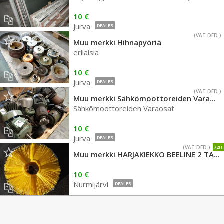
10 €
Jurva
DEALER
(VAT DED.)
Muu merkki Hihnapyöriä
erilaisia
10 €
Jurva
DEALER
(VAT DED.)
Muu merkki Sähkömoottoreiden Varaosat
Sähkömoottoreiden Varaosat
10 €
Jurva
DEALER
(VAT DED.)
72H
Muu merkki HARJAKIEKKO BEELINE 2 TAPPI 6 38540MM GF GORDINI
10 €
Nurmijärvi
DEALER