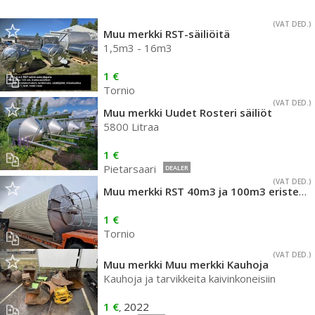
(VAT DED.)
Muu merkki RST-säiliöitä
1,5m3 - 16m3
1 €
Tornio
(VAT DED.)
Muu merkki Uudet Rosteri säiliöt
5800 Litraa
1 €
Pietarsaari
DEALER
(VAT DED.)
Muu merkki RST 40m3 ja 100m3 eristetty
1 €
Tornio
(VAT DED.)
Muu merkki Muu merkki Kauhoja
Kauhoja ja tarvikkeita kaivinkoneisiin
1 €
2022
,