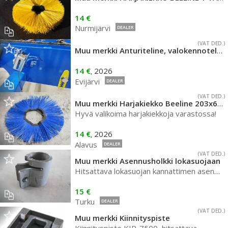
14 €
Nurmijärvi
DEALER
(VAT DED.)
Muu merkki Anturiteline, valokennoteline
14 €
2026
,
Evijärvi
DEALER
(VAT DED.)
Muu merkki Harjakiekko Beeline 203x650 2,5 2N
Hyvä valikoima harjakiekkoja varastossa!
14 €
2026
,
Alavus
DEALER
(VAT DED.)
Muu merkki Asennusholkki lokasuojaan
Hitsattava lokasuojan kannattimen asennusholkki
15 €
Turku
DEALER
(VAT DED.)
Muu merkki Kiinnityspiste