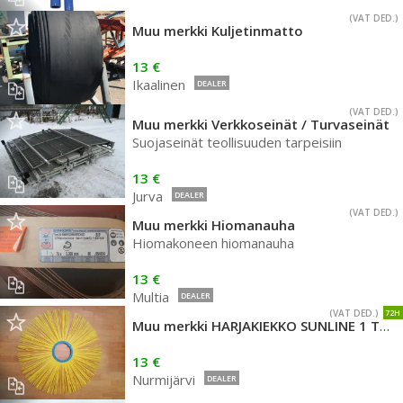
(VAT DED.)
Muu merkki Kuljetinmatto
13 €
Ikaalinen
DEALER
(VAT DED.)
Muu merkki Verkkoseinät / Turvaseinät
Suojaseinät teollisuuden tarpeisiin
13 €
Jurva
DEALER
(VAT DED.)
Muu merkki Hiomanauha
Hiomakoneen hiomanauha
13 €
Multia
DEALER
(VAT DED.)
72H
Muu merkki HARJAKIEKKO SUNLINE 1 TAPPI 7900MM
13 €
Nurmijärvi
DEALER