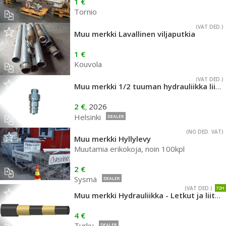
1 €
Tornio
(VAT DED.)
Muu merkki Lavallinen viljaputkia
1 €
Kouvola
(VAT DED.)
Muu merkki 1/2 tuuman hydrauliikka liittimiä ja suojia
2 €
2026
,
Helsinki
DEALER
(NO DED. VAT)
Muu merkki Hyllylevy
Muutamia erikokoja, noin 100kpl
2 €
Sysmä
DEALER
(VAT DED.)
72H
Muu merkki Hydrauliikka - Letkut ja liittimet
4 €
Turku
DEALER