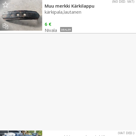
(NO DED. VAT)
Muu merkki Kärkilappu
kärkipala,lautanen
6 €
Nivala
DEALER
(VAT DED.)