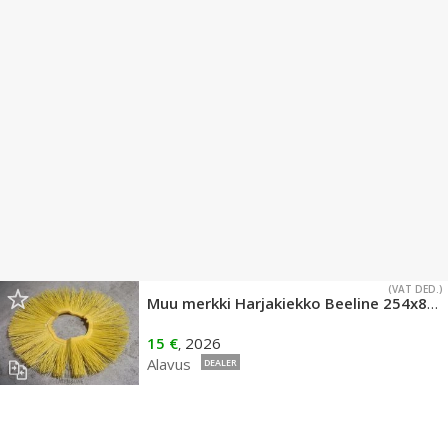
(VAT DED.)
Muu merkki Harjakiekko Beeline 254x800 2,5 4N
15 €
2026
,
Alavus
DEALER