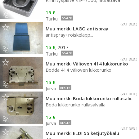
Kiinnityspiste KIP-7500, hitsattava
15 €
Turku
DEALER
(VAT DED.)
Muu merkki LAGO antispray
antispray+roiskeläpp...
15 €
2017
,
Turku
DEALER
(VAT DED.)
Muu merkki Välioven 414 lukkorunko
Bodda 414 välioven lukkorunko
15 €
Jurva
DEALER
(VAT DED.)
Muu merkki Boda lukkorunko rullasalvalla
Boda lukkorunko rullasalvalla
15 €
Jurva
DEALER
(VAT DED.)
Muu merkki ELDI 55 ketjutyökalu