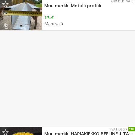
(NO DED. VAT)
Muu merkki Metalli profiili
13 €
Mäntsälä
(VAT DED.)
72H
Muu merkki HARJAKIEKKO BEELINE 1 TAPPI 7900MM