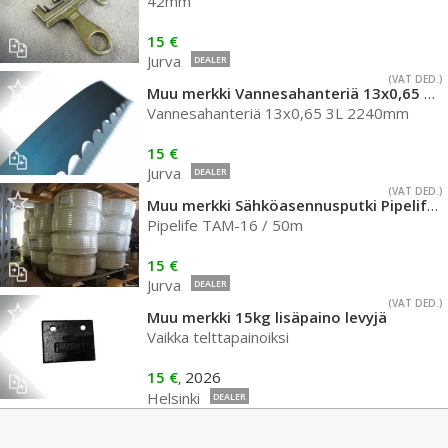
42mm
15 €
Jurva
DEALER
(VAT DED.)
Muu merkki Vannesahanteriä 13x0,65 3L 2240mm
Vannesahanteriä 13x0,65 3L 2240mm
15 €
Jurva
DEALER
(VAT DED.)
Muu merkki Sähköasennusputki Pipelife 16mm
Pipelife TAM-16 / 50m
15 €
Jurva
DEALER
(VAT DED.)
Muu merkki 15kg lisäpaino levyjä
Vaikka telttapainoiksi
15 €
2026
,
Helsinki
DEALER