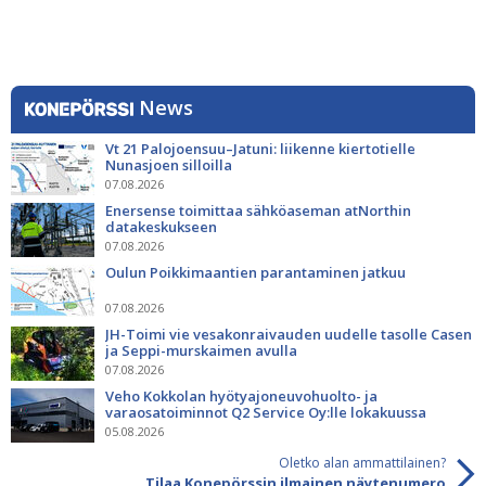
News
Vt 21 Palojoensuu–Jatuni: liikenne kiertotielle
Nunasjoen silloilla
07.08.2026
Enersense toimittaa sähköaseman atNorthin
datakeskukseen
07.08.2026
Oulun Poikkimaantien parantaminen jatkuu
07.08.2026
JH-Toimi vie vesakonraivauden uudelle tasolle Casen
ja Seppi-murskaimen avulla
07.08.2026
Veho Kokkolan hyötyajoneuvohuolto- ja
varaosatoiminnot Q2 Service Oy:lle lokakuussa
05.08.2026
Oletko alan ammattilainen?
Tilaa Konepörssin ilmainen näytenumero