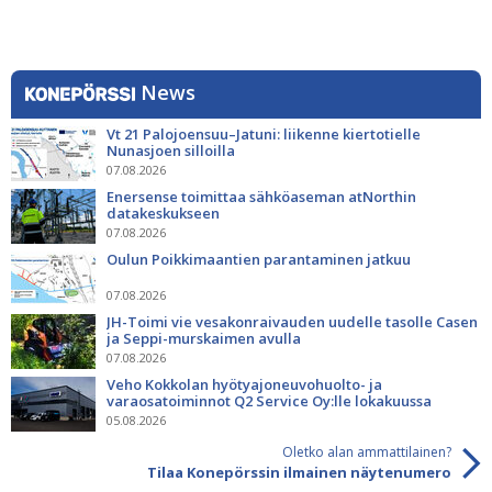
News
Vt 21 Palojoensuu–Jatuni: liikenne kiertotielle
Nunasjoen silloilla
07.08.2026
Enersense toimittaa sähköaseman atNorthin
datakeskukseen
07.08.2026
Oulun Poikkimaantien parantaminen jatkuu
07.08.2026
JH-Toimi vie vesakonraivauden uudelle tasolle Casen
ja Seppi-murskaimen avulla
07.08.2026
Veho Kokkolan hyötyajoneuvohuolto- ja
varaosatoiminnot Q2 Service Oy:lle lokakuussa
05.08.2026
Oletko alan ammattilainen?
Tilaa Konepörssin ilmainen näytenumero