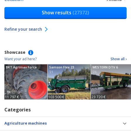
Show results
(27372)
Refine your search
Showcase
Want your ad here?
Show all ›
BKT Agrimax Force
Samson Flex 23
WESTERN DTV 6
'21
'26
11 797 €
103 500 €
23 720 €
Categories
Agriculture machines