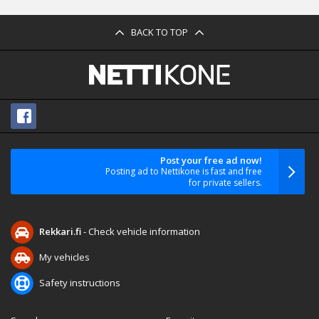
BACK TO TOP
Post your free ad now!
Posting ad to Nettikone is fast and free
for private sellers.
Rekkari.fi
- Check vehicle information
My vehicles
Safety instructions