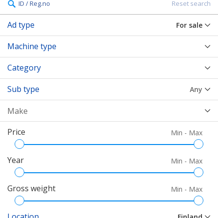
ID / Reg.no
Reset search
Ad type
For sale
Machine type
Category
Sub type
Any
Price
Min - Max
Year
Min - Max
Gross weight
Min - Max
Location
Finland