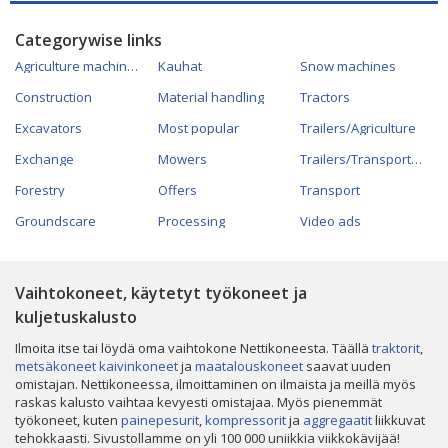
Categorywise links
Agriculture machines
Kauhat
Snow machines
Construction
Material handling
Tractors
Excavators
Most popular
Trailers/Agriculture
Exchange
Mowers
Trailers/Transportation
Forestry
Offers
Transport
Groundscare
Processing
Video ads
Vaihtokoneet, käytetyt työkoneet ja
kuljetuskalusto
Ilmoita itse tai löydä oma vaihtokone Nettikoneesta. Täällä
traktorit
,
metsäkoneet
kaivinkoneet
ja
maatalouskoneet
saavat uuden
omistajan. Nettikoneessa, ilmoittaminen on ilmaista ja meillä myös
raskas kalusto vaihtaa kevyesti omistajaa. Myös pienemmät
työkoneet, kuten
painepesurit
,
kompressorit
ja
aggregaatit
liikkuvat
tehokkaasti. Sivustollamme on yli 100 000 uniikkia viikkokävijää!