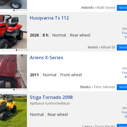
Helsinki ›
Matti Sonne
Send
Husqvarna Ts 112
(N
Fin
2026
8 h
Normal
Rear wheel
3
Kemiö ›
Mikael Ek
Send
Ariens X-Series
(N
Fin
2011
Normal
Front wheel
4
Masku ›
Timo Salonen
Send
Stiga Tornado 2098
Ajettava ruohonleikkuri
(N
Fin
Normal
Rear wheel
2
Lapua ›
Tapio Perälä
Send