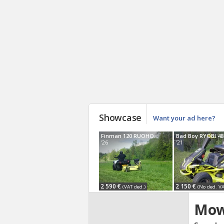
Showcase
Want your ad here?
Finman 120 RUOHONLEIKKURI
'26
'21
2 590 €
2 150 €
(VAT ded.)
(No ded. VA
Mow