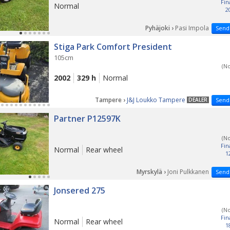
Fin
Normal
2
Pyhäjoki ›
Pasi Impola
Send
Stiga Park Comfort President
105cm
(N
2002
329 h
Normal
Tampere ›
J&J Loukko Tampere
DEALER
Send
Partner P12597K
(N
Fin
Normal
Rear wheel
1
Myrskylä ›
Joni Pulkkanen
Send
Jonsered 275
(N
Fin
Normal
Rear wheel
1