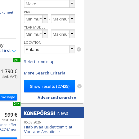
PRICE
tökoneet
.
-
YEAR MODEL
-
LOCATION
by
NEW 24H
Select from map
1 790 €
More Search Criteria
o ded. VAT)
 message
Advanced search »
NEW 24H
News
999 €
o ded. VAT)
05.08.2026
ance offer:
Hiab avaa uudet toimitilat
0.27 €/mon
Vantaan Ansatielle