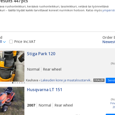
results
447
pcs
tava ruohonleikkuri, keräävä ruohonleikkuri, tasoleikkuri, vetävä tai työnnettävä
uri – täältä löydät kaikki tarvittavat koneet nurmikon hoitoon. Katso myös
ympäris
d
Order 
ll
Price Inc.VAT
Stiga Park 120
(N
Normal
Rear wheel
Kauhava ›
Lakeuden kone ja maataloustarvike Oy
DEALER
Send
Husqvarna LT 151
(N
Fin
2007
Normal
Rear wheel
2