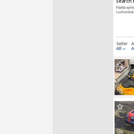
Search 
Päältä ajet
ruohonleikk
Seller
A
All
A