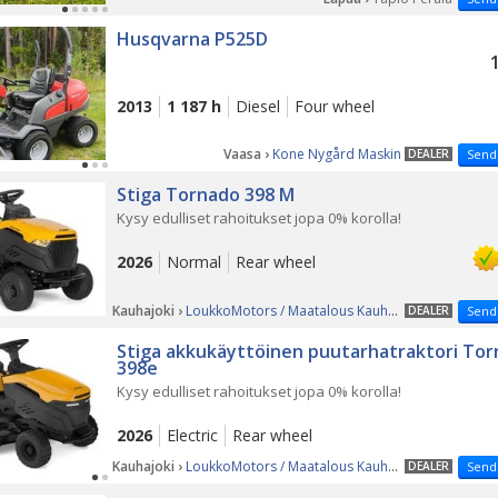
Husqvarna P525D
2013
1 187 h
Diesel
Four wheel
Vaasa ›
Kone Nygård Maskin
DEALER
Send
Stiga Tornado 398 M
Kysy edulliset rahoitukset jopa 0% korolla!
2026
Normal
Rear wheel
Kauhajoki ›
LoukkoMotors / Maatalous Kauhajoki
DEALER
Send
Stiga akkukäyttöinen puutarhatraktori To
398e
Kysy edulliset rahoitukset jopa 0% korolla!
2026
Electric
Rear wheel
Kauhajoki ›
LoukkoMotors / Maatalous Kauhajoki
DEALER
Send