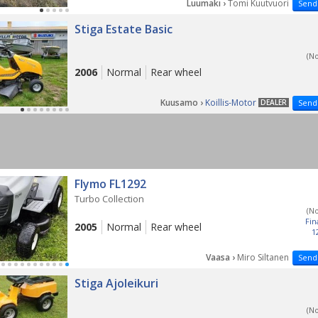
Luumäki ›
Tomi Kuutvuori
Send
Stiga Estate Basic
(N
2006
Normal
Rear wheel
Kuusamo ›
Koillis-Motor
DEALER
Send
Flymo FL1292
Turbo Collection
(N
Fin
2005
Normal
Rear wheel
1
Vaasa ›
Miro Siltanen
Send
Stiga Ajoleikuri
(N