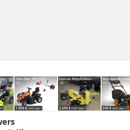
Sear
Bad Boy RYOBI 480 e sähköleikkuri
Oleo-Mac 99 L/12,5 K M
Finman Niittyleikkuri
'26
'26
'26
1 890 €
2 690 €
349 €
T)
(VAT ded.)
(VAT ded.)
(VAT ded.)
ers