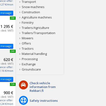
ance offer:
Transport
0.27 €/mon
Snow machines
Construction
 message
Agriculture machines
NEW 24H
Forestry
1 295 €
Trailers/Agriculture
o ded. VAT)
Trailers/Transportation
Mowers
Offers
 message
Tractors
NEW 24H
Material handling
Processing
620 €
o ded. VAT)
Exchange
ance offer:
Groundscare
2.16 €/mon
 message
Check vehicle
NEW 72H
information from
Rekkari.fi
900 €
o ded. VAT)
ance offer:
Safety instructions
8.24 €/mon