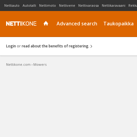
Nettiauto
Autotalli
Nettimoto
Nettivene
Nettivaraosa
Nettikaravaani
Rekk
Advanced search
Taukopaikka
Login
or
read about the benefits of registering.
Nettikone.com
› Mowers