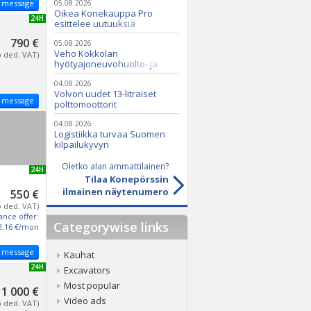
 message
05.08.2026
Oikea Konekauppa Pro
NEW 24H
esittelee uutuuksia
ammattikäyttöön
790 €
05.08.2026
Veho Kokkolan
o ded. VAT)
hyötyajoneuvohuolto- ja
varaosatoiminnot Q2 Service
Oy:lle lokakuussa
04.08.2026
Volvon uudet 13-litraiset
 message
polttomoottorit
04.08.2026
Logistiikka turvaa Suomen
kilpailukyvyn
Oletko alan ammattilainen?
NEW 24H
Tilaa Konepörssin
ilmainen näytenumero
550 €
o ded. VAT)
ance offer:
Categorywise links
2.16 €/mon
 message
Kauhat
NEW 24H
Excavators
Most popular
1 000 €
Video ads
o ded. VAT)