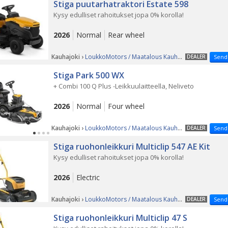
Stiga puutarhatraktori Estate 598
Kysy edulliset rahoitukset jopa 0% korolla!
2026
Normal
Rear wheel
Kauhajoki ›
LoukkoMotors / Maatalous Kauhajoki
DEALER
Send
Stiga Park 500 WX
+ Combi 100 Q Plus -Leikkuulaitteella, Neliveto
2026
Normal
Four wheel
Kauhajoki ›
LoukkoMotors / Maatalous Kauhajoki
DEALER
Send
Stiga ruohonleikkuri Multiclip 547 AE Kit
Kysy edulliset rahoitukset jopa 0% korolla!
2026
Electric
Kauhajoki ›
LoukkoMotors / Maatalous Kauhajoki
DEALER
Send
Stiga ruohonleikkuri Multiclip 47 S