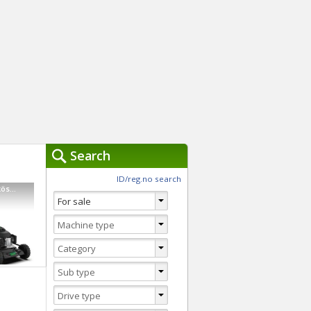
Search
ch Tools »
ID/reg.no search
Muu merkki Sähköstartilla Greenstar S531VHY-WGreenst...
You are currently usi
Clear
Advanced Search
Switch to Quick search