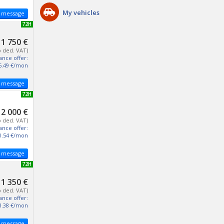
My vehicles
 message
NEW 72H
1 750 €
o ded. VAT)
ance offer:
6.49 €/mon
 message
NEW 72H
2 000 €
o ded. VAT)
ance offer:
0.54 €/mon
 message
NEW 72H
1 350 €
o ded. VAT)
ance offer:
8.38 €/mon
 message