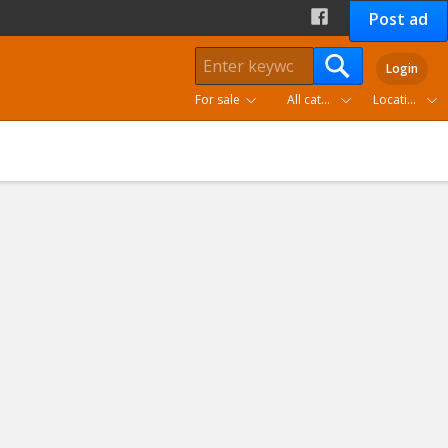
Post ad
Login
For sale
All categories
Location