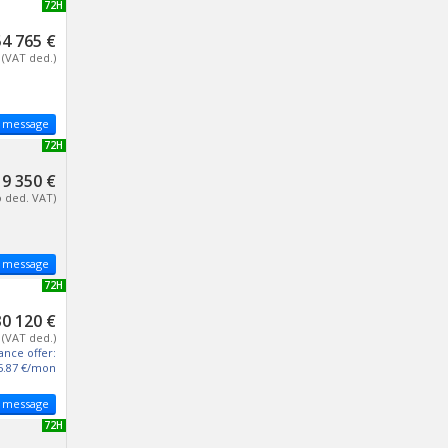
NEW 72H
4 765 €
(VAT ded.)
 message
NEW 72H
9 350 €
o ded. VAT)
 message
NEW 72H
30 120 €
(VAT ded.)
ance offer:
5.87 €/mon
 message
NEW 72H