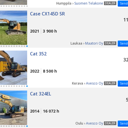
Humppila ›
Suomen Telakone
DEALER
Send
Case CX145D SR
11
2021
3 900 h
Laukaa ›
Maatori Oy
DEALER
Send
Cat 352
32
2022
8 500 h
Kerava ›
Avesco Oy
DEALER
Send
Cat 324EL
2014
16 072 h
Oulu ›
Avesco Oy
DEALER
Send