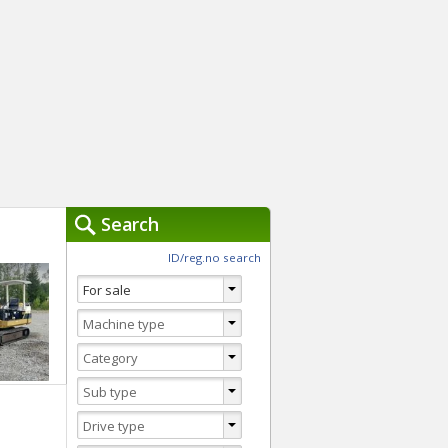
Search
ch Tools »
ID/reg.no search
You are currently usi
Clear
Advanced Search
Switch to Quick search