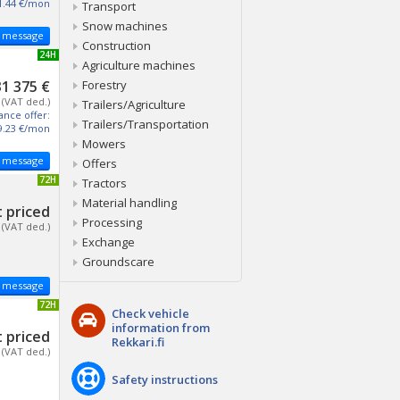
1.44 €/mon
Transport
Snow machines
 message
Construction
NEW 24H
Agriculture machines
31 375 €
Forestry
(VAT ded.)
Trailers/Agriculture
ance offer:
Trailers/Transportation
9.23 €/mon
Mowers
 message
Offers
UPDATED 72H
Tractors
Material handling
 priced
Processing
(VAT ded.)
Exchange
Groundscare
 message
UPDATED 72H
Check vehicle
information from
 priced
Rekkari.fi
(VAT ded.)
Safety instructions