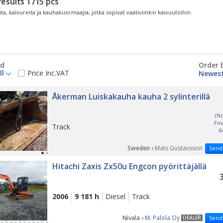
results
1715
pcs
ta, kaivureita ja kauhakuormaajia, jotka sopivat vaativiinkin kaivuutöihin.
d
Order 
ll
Price Inc.VAT
Åkerman Luiskakauha kauha 2 sylinterillä
(N
Fin
Track
6
Sweden ›
Mats Gustavsson
Send
Hitachi Zaxis Zx50u Engcon pyörittäjällä
2006
9 181 h
Diesel
Track
Nivala ›
M. Palola Oy
DEALER
Send