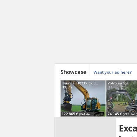
Showcase
Want your ad here?
Hyundai HX235LCR 3D EC
Volvo ew60e
'19, 7h
'17
122 865 €
74 045 €
(VAT ded.)
(VAT ded.)
Exca