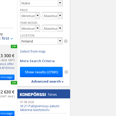
PRICE
-
YEAR MODEL
-
by
LOCATION
NEW 24H
Select from map
3 300 €
o ded. VAT)
More Search Criteria
ance offer:
4.43 €/mon
 message
Advanced search »
NEW 24H
32 630 €
News
(VAT ded.)
07.08.2026
Vt 21 Palojoensuu–Jatuni:
liikenne kiertotielle
 message
Nunasjoen silloilla