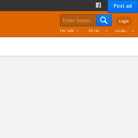
Post ad
Login
For sale
All categories
Location