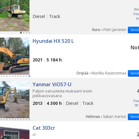
(N
Fin
Diesel
Track
9
Kuru ›
Petri Järvinen
Send
Hyundai HX 520 L
Not
2021
5 184 h
Oripää ›
Markku Rautionmaa
Send
Yanmar ViO57-U
Paljon varusteita mukaan! esim.
piikkausvasara
Fin
2013
4 300 h
Diesel
Track
79
Vehmaa ›
Sakari Aarnio
Send
Cat 303cr
cr