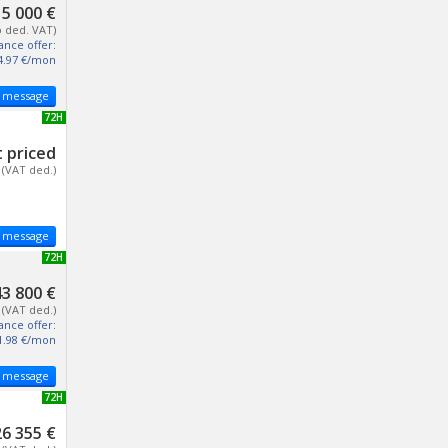
5 000 €
o ded. VAT)
ance offer:
4.97 €/mon
 message
NEW 72H
 priced
(VAT ded.)
 message
NEW 72H
43 800 €
(VAT ded.)
ance offer:
1.98 €/mon
 message
NEW 72H
26 355 €