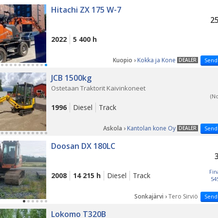
Hitachi ZX 175 W-7
25
2022
5 400 h
Kuopio ›
Kokka ja Kone
DEALER
Send
JCB 1500kg
Ostetaan Traktorit Kaivinkoneet
(N
1996
Diesel
Track
Askola ›
Kantolan kone Oy
DEALER
Send
Doosan DX 180LC
Fin
2008
14 215 h
Diesel
Track
54
Sonkajärvi ›
Tero Sirviö
Send
Lokomo T320B