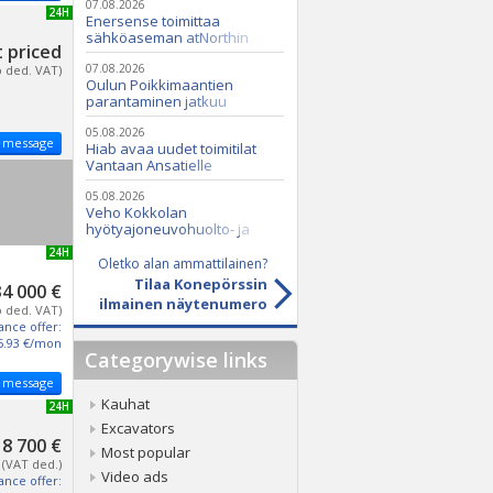
07.08.2026
NEW 24H
Enersense toimittaa
sähköaseman atNorthin
 priced
datakeskukseen
07.08.2026
o ded. VAT)
Oulun Poikkimaantien
parantaminen jatkuu
05.08.2026
 message
Hiab avaa uudet toimitilat
Vantaan Ansatielle
05.08.2026
Veho Kokkolan
hyötyajoneuvohuolto- ja
varaosatoiminnot Q2 Service
NEW 24H
Oy:lle lokakuussa
Oletko alan ammattilainen?
Tilaa Konepörssin
34 000 €
ilmainen näytenumero
o ded. VAT)
ance offer:
5.93 €/mon
Categorywise links
 message
Kauhat
NEW 24H
Excavators
8 700 €
Most popular
(VAT ded.)
Video ads
ance offer: