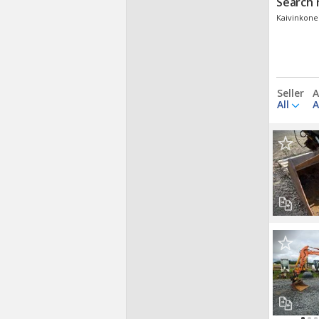
Search 
Kaivinkonei
Seller
A
All
A