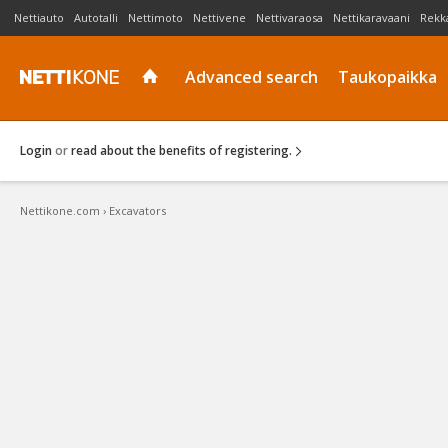
Nettiauto
Autotalli
Nettimoto
Nettivene
Nettivaraosa
Nettikaravaani
Rekk
Advanced search
Taukopaikka
Login
or
read about the benefits of registering.
Nettikone.com
› Excavators