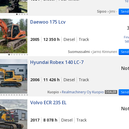
16
Sipoo ›
Jimi -
Send
Daewoo 175 Lcv
Fin
2005
12 350 h
Diesel
Track
56
Suomussalmi ›
Jarno Kinnunen
Send
LAST 
Hyundai Robex 140 LC-7
Not
2006
11 426 h
Diesel
Track
Kuopio ›
Realmachinery Oy Kuopio
DEALER
Send
LAST 
Volvo ECR 235 EL
Not
2017
8 078 h
Diesel
Track