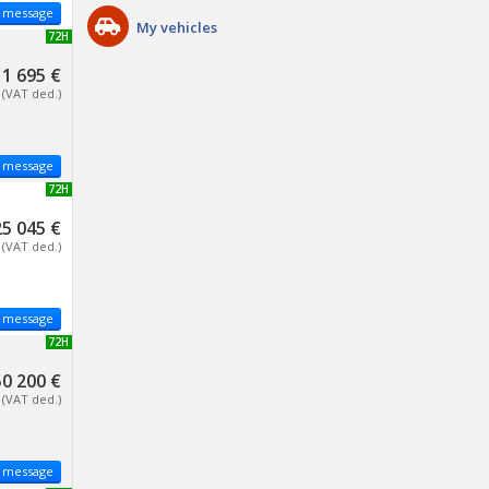
 message
My vehicles
NEW 72H
1 695 €
(VAT ded.)
 message
NEW 72H
5 045 €
(VAT ded.)
 message
NEW 72H
50 200 €
(VAT ded.)
 message