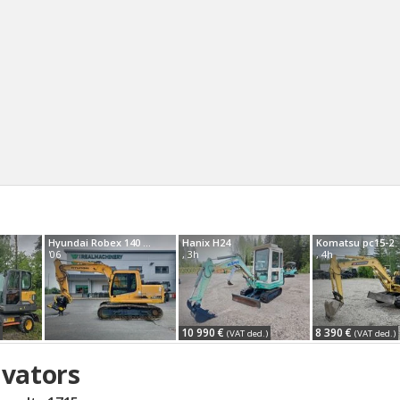
Sear
Hyundai Robex 140 LC-7
Hanix H24
Komatsu pc15-2
'06
, 3h
, 4h
10 990 €
8 390 €
(VAT ded.)
(VAT ded.)
vators