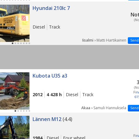
Hyundai 210lc 7
Not
(N
Diesel
Track
Iisalmi ›
Matti Hartikainen
Send
Kubota U35 a3
(N
Fin
2012
4 428 h
Diesel
Track
61
Akaa ›
Samuli Hannuksela
Send
Lännen M12
(4.4)
Fin
1984
Diesel
Four wheel