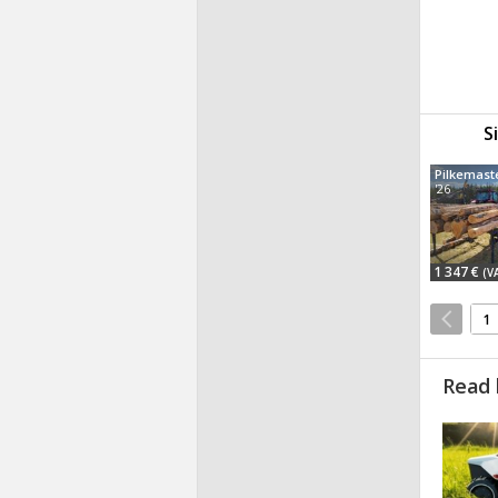
S
'26
1 347 €
(V
1
Read 