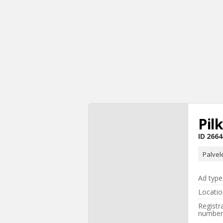
Pil
ID
2664
Palvel
Ad type
Locatio
Registr
number