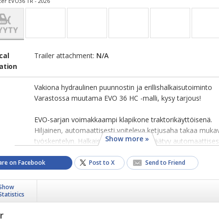
ter EVO36 TR - 2026
cal
Trailer attachment:
N/A
ation
Vakiona hydraulinen puunnostin ja erillishalkaisutoiminto
Varastossa muutama EVO 36 HC -malli, kysy tarjous!
EVO-sarjan voimakkaampi klapikone traktorikäyttöisenä.
Hiljainen, automaattisesti voiteleva ketjusaha takaa muka
Show more »
työskentelyn. Halkaisuvoima (2-8 tn) säätyy automaattisesti
are on Facebook
Post to X
Send to Friend
Show
Statistics
r