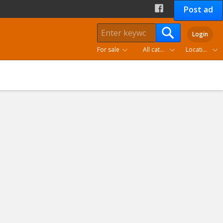
Post ad
Login
For sale
All categories
Location