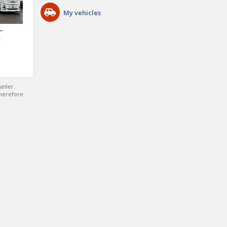
My vehicles
 –
a
eller.
therefore