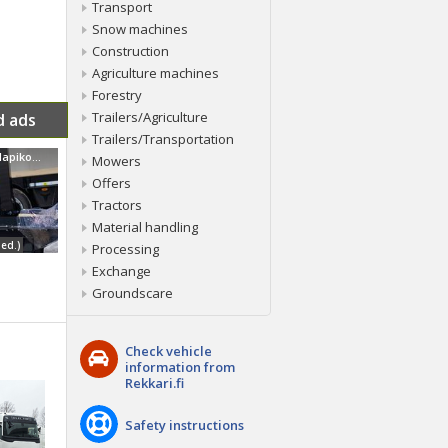
Transport
Snow machines
Construction
Agriculture machines
Forestry
Trailers/Agriculture
d ads
Trailers/Transportation
Pilkemaster klapikoneet nopeaan toimitukseen, hinnat alkaen
Mowers
Offers
Tractors
Material handling
ed.)
Processing
Exchange
Groundscare
Check vehicle
information from
Rekkari.fi
Safety instructions