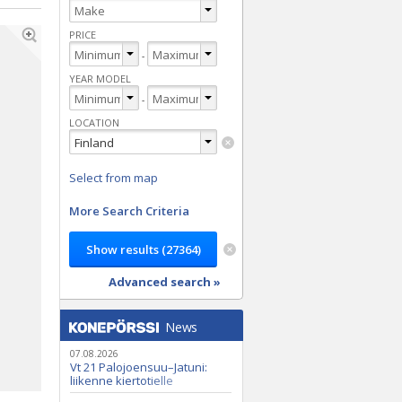
PRICE
-
YEAR MODEL
-
LOCATION
Select from map
More Search Criteria
Advanced search »
News
07.08.2026
Vt 21 Palojoensuu–Jatuni:
liikenne kiertotielle
Nunasjoen silloilla