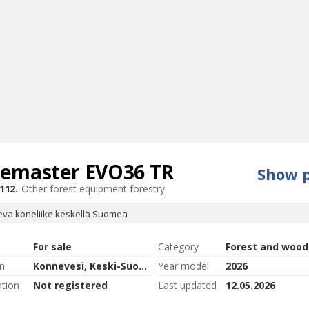
kemaster
EVO36 TR
Show p
Sear
112.
Other forest equipment forestry
eva koneliike keskellä Suomea
For sale
Category
Forest and wood
n
Konnevesi, Keski-Suomi
Year model
2026
ation
Not registered
Last updated
12.05.2026