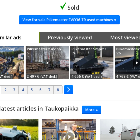
Sold
View for sale Pilkemaster EVO36 TR used machines »
imilar ads
Previously viewed
Most viewe
Pilkemaster Tukkipöytä, hinnat alkaen
Pilkemaster tukkipöytä hydraulinen 2 kpl heti pihasta
Pilkemaster Smart 1
'26
'26
'26
2 497 €
4 656 €
4 769 €
AT ded.)
(VAT ded.)
(VAT ded.)
(VAT d
2
3
4
5
6
7
8
latest articles in Taukopaikka
More »