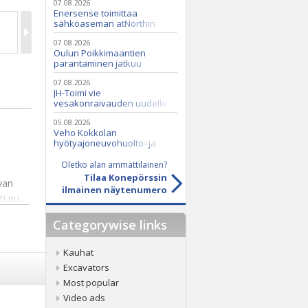
07.08.2026
Enersense toimittaa
sähköaseman atNorthin
datakeskukseen
07.08.2026
Oulun Poikkimaantien
parantaminen jatkuu
07.08.2026
JH-Toimi vie
vesakonraivauden uudelle
tasolle Casen ja Seppi-
murskaimen avulla
05.08.2026
Veho Kokkolan
hyötyajoneuvohuolto- ja
varaosatoiminnot Q2 Service
Oy:lle lokakuussa
Oletko alan ammattilainen?
Tilaa Konepörssin
van
ilmainen näytenumero
 pu...
Categorywise links
Kauhat
Excavators
Most popular
Video ads