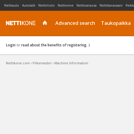
Nettiauto
Autotalli
Nettimoto
Nettivene
Nettivaraosa
Nettikaravaani
Rekk
Advanced search
Taukopaikka
Login
or
read about the benefits of registering.
Nettikone.com
›
Pilkemaster
›
Machine Information