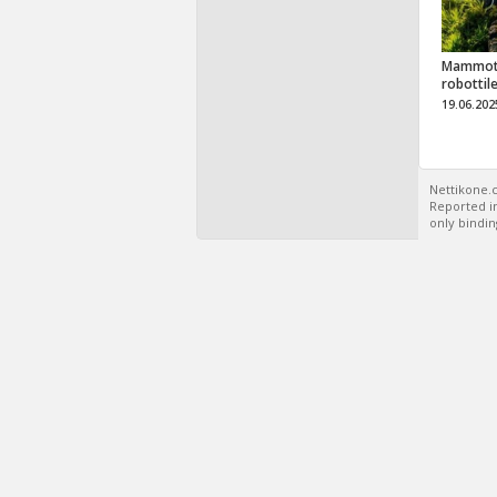
Mammot
robottil
19.06.202
Nettikone.c
Reported in
only bindin