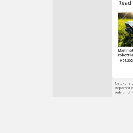
Read 
Mammot
robottil
19.06.202
Nettikone.c
Reported in
only bindin