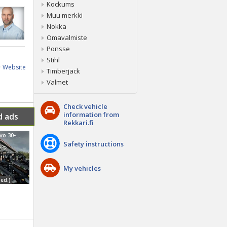
Kockums
Muu merkki
Nokka
Omavalmiste
Ponsse
Stihl
Website
Timberjack
Valmet
Check vehicle
information from
d ads
Rekkari.fi
Pilkemaster Evo 30-36-Hc
Safety instructions
My vehicles
ed.)