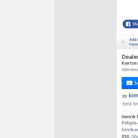
Sh
Add 
Favo
Deale
Kiertor
Member 
S
kim
Best ti
Henrik 
Pohjois
henrik.
050...
Sh