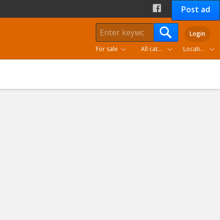
Post ad
Login
For sale
All categories
Location