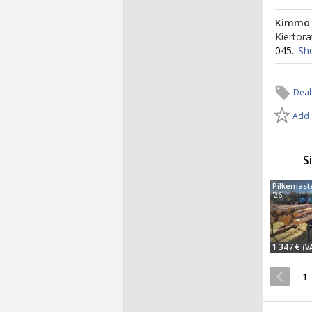
Kimmo 
Kiertor
045...
Sh
Deal
Add 
S
'26
1 347 €
(V
1