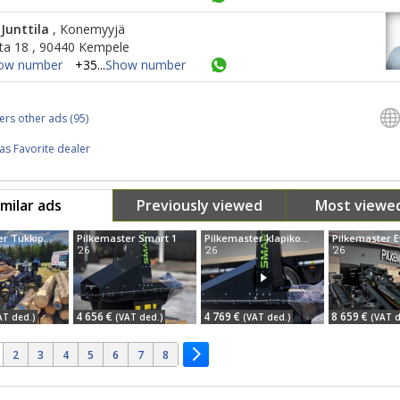
Junttila
, Konemyyjä
ata 18 , 90440 Kempele
ow number
+35...
Show number
ers other ads (95)
as Favorite dealer
imilar ads
Previously viewed
Most viewe
Pilkemaster Tukkipöytä, hinnat alkaen
Pilkemaster Smart 1
Pilkemaster klapikoneet nopeaan toimitukseen, hinnat alkaen
'26
'26
'26
4 656 €
4 769 €
8 659 €
AT ded.)
(VAT ded.)
(VAT ded.)
(VAT d
2
3
4
5
6
7
8