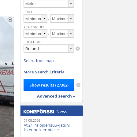
PRICE
-
YEAR MODEL
-
LOCATION
Select from map
More Search Criteria
Advanced search »
News
07.08.2026
Vt 21 Palojoensuu–Jatuni:
liikenne kiertotielle
Nunasjoen silloilla