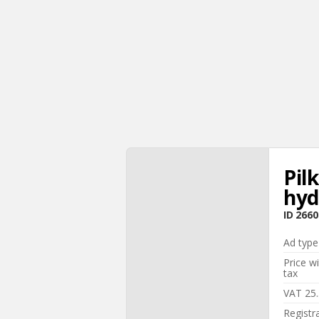
Pil
hyd
ID
2660
Ad type
Price w
tax
VAT 25
Registr