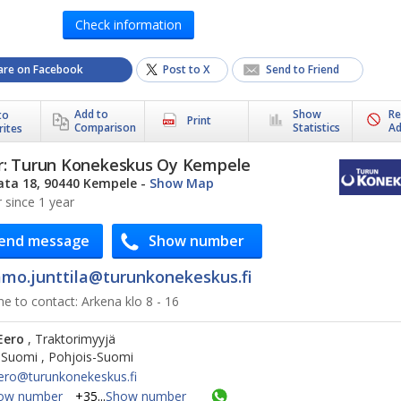
Check information
are on Facebook
Post to X
Send to Friend
Add to
Show
Re
to
Print
Comparison
Statistics
A
rites
r:
Turun Konekeskus Oy Kempele
ata 18, 90440 Kempele
-
Show Map
since 1 year
end message
Show number
mo.junttila@​turunkonekeskus.fi
me to contact:
Arkena klo 8 - 16
Eero
, Traktorimyyjä
-Suomi , Pohjois-Suomi
eero@​turunkonekeskus.fi
ow number
+35...
Show number