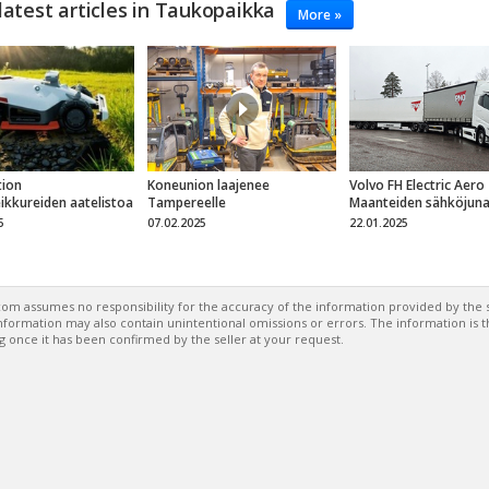
latest articles in Taukopaikka
More »
ion
Koneunion laajenee
Volvo FH Electric Aero
eikkureiden aatelistoa
Tampereelle
Maanteiden sähköjun
5
07.02.2025
22.01.2025
om assumes no responsibility for the accuracy of the information provided by the s
formation may also contain unintentional omissions or errors. The information is 
g once it has been confirmed by the seller at your request.