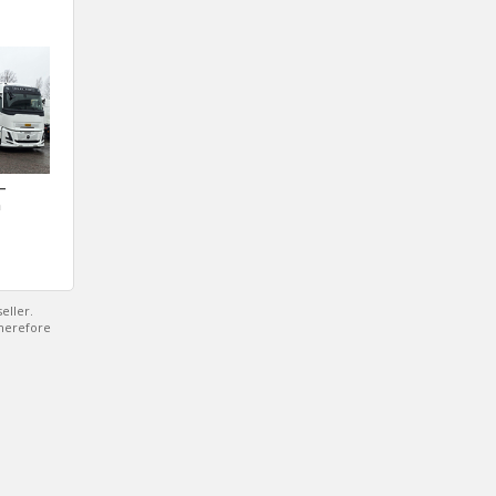
 –
a
eller.
therefore