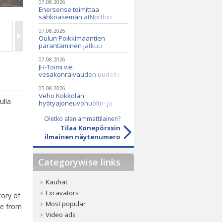
07.08.2026
Enersense toimittaa
sähköaseman atNorthin
datakeskukseen
07.08.2026
Oulun Poikkimaantien
parantaminen jatkuu
07.08.2026
JH-Toimi vie
vesakonraivauden uudelle
tasolle Casen ja Seppi-
murskaimen avulla
05.08.2026
Veho Kokkolan
ulla
hyötyajoneuvohuolto- ja
varaosatoiminnot Q2 Service
Oy:lle lokakuussa
Oletko alan ammattilainen?
Tilaa Konepörssin
ilmainen näytenumero
Categorywise links
Kauhat
Excavators
tory of
Most popular
ice from
Video ads