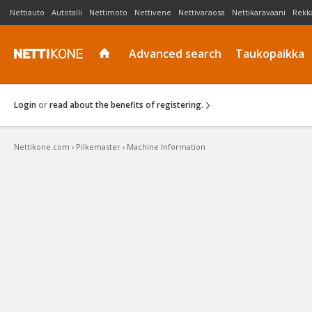
Nettiauto
Autotalli
Nettimoto
Nettivene
Nettivaraosa
Nettikaravaani
Rekk
Advanced search
Taukopaikka
Login
or
read about the benefits of registering.
Nettikone.com
›
Pilkemaster
›
Machine Information