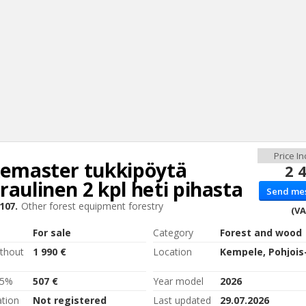
kemaster
tukkipöytä
2 
Sear
raulinen 2 kpl heti pihasta
Send me
107.
Other forest equipment forestry
(VA
For sale
Category
Forest and wood
ithout
1 990 €
Location
.5%
507 €
Year model
2026
ation
Not registered
Last updated
29.07.2026