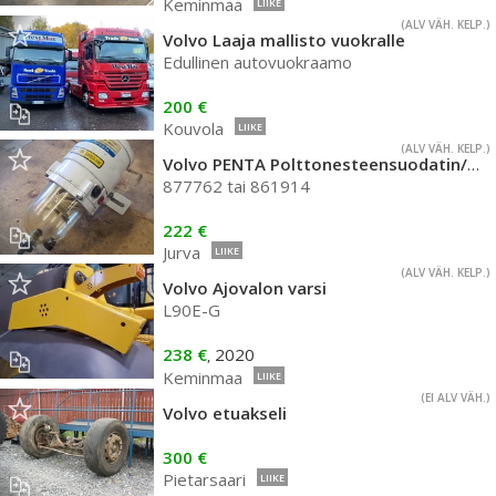
Keminmaa
LIIKE
(ALV VÄH. KELP.)
Volvo Laaja mallisto vuokralle
Edullinen autovuokraamo
200 €
Kouvola
LIIKE
(ALV VÄH. KELP.)
Volvo PENTA Polttonesteensuodatin/vedenerotin, dieselmoottoreille
877762 tai 861914
222 €
Jurva
LIIKE
(ALV VÄH. KELP.)
Volvo Ajovalon varsi
L90E-G
238 €
2020
,
Keminmaa
LIIKE
(EI ALV VÄH.)
Volvo etuakseli
300 €
Pietarsaari
LIIKE