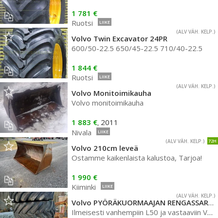
1 781 €
Ruotsi
LIIKE
(ALV VÄH. KELP.)
Volvo Twin Excavator 24PR
600/50-22.5 650/45-22.5 710/40-22.5
1 844 €
Ruotsi
LIIKE
(ALV VÄH. KELP.)
Volvo Monitoimikauha
Volvo monitoimikauha
1 883 €
2011
,
Nivala
LIIKE
(ALV VÄH. KELP.)
72H
Volvo 210cm leveä
Ostamme kaikenlaista kalustoa, Tarjoa!
1 990 €
Kiiminki
LIIKE
(ALV VÄH. KELP.)
Volvo PYÖRÄKUORMAAJAN RENGASSARJA
Ilmeisesti vanhempiin L50 ja vastaaviin Volvoihin