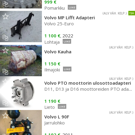
999 €
Pomarkku
LIIKE
(ALV VÄH. KELP.)
72H
Volvo MP Lifft Adapteri
Volvo 25-Euro
1 100 €
2022
,
Lohtaja
LIIKE
(ALV VÄH. KELP.)
Volvo Kauha
1 150 €
Ilmajoki
LIIKE
(ALV VÄH. KELP.)
Volvo PTO moottorin ulosottoadapteri
D11, D13 ja D16 moottoreiden PTO adapterit
1 190 €
Lieto
LIIKE
(ALV VÄH. KELP.)
Volvo L 90F
Jarrulohko
1 192 €
2011