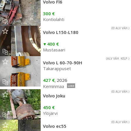
Volvo Fl6
300 €
Kontiolahti
(EI ALV VÄH.)
Volvo L150-L180
400 €
Mustasaari
(ALV VÄH. KELP.)
Volvo L 60-70-90H
Takarappuset
427 €
2026
,
Keminmaa
LIIKE
(EI ALV VÄH.)
Volvo Joku
450 €
Ylöjärvi
(EI ALV VÄH.)
Volvo ec55