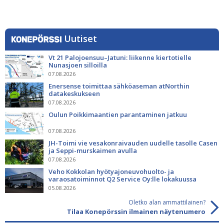
Uutiset
Vt 21 Palojoensuu–Jatuni: liikenne kiertotielle
Nunasjoen silloilla
07.08.2026
Enersense toimittaa sähköaseman atNorthin
datakeskukseen
07.08.2026
Oulun Poikkimaantien parantaminen jatkuu
07.08.2026
JH-Toimi vie vesakonraivauden uudelle tasolle Casen
ja Seppi-murskaimen avulla
07.08.2026
Veho Kokkolan hyötyajoneuvohuolto- ja
varaosatoiminnot Q2 Service Oy:lle lokakuussa
05.08.2026
Oletko alan ammattilainen?
Tilaa Konepörssin ilmainen näytenumero