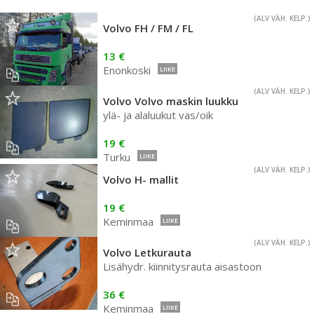
(ALV VÄH. KELP.)
Volvo FH / FM / FL
13 €
Enonkoski
LIIKE
(ALV VÄH. KELP.)
Volvo Volvo maskin luukku
ylä- ja alaluukut vas/oik
19 €
Turku
LIIKE
(ALV VÄH. KELP.)
Volvo H- mallit
19 €
Keminmaa
LIIKE
(ALV VÄH. KELP.)
Volvo Letkurauta
Lisähydr. kiinnitysrauta aisastoon
36 €
Keminmaa
LIIKE