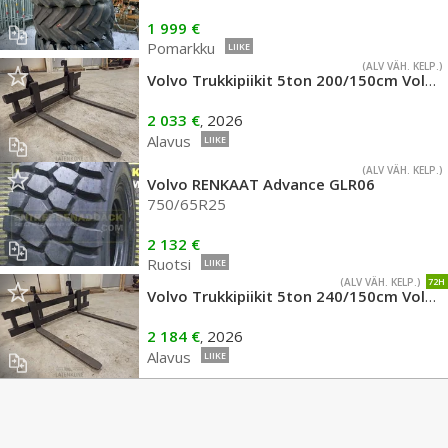
1 999 €
Pomarkku
LIIKE
(ALV VÄH. KELP.)
Volvo Trukkipiikit 5ton 200/150cm Volvo BM
2 033 €
2026
,
Alavus
LIIKE
(ALV VÄH. KELP.)
Volvo RENKAAT Advance GLR06
750/65R25
2 132 €
Ruotsi
LIIKE
(ALV VÄH. KELP.)
72H
Volvo Trukkipiikit 5ton 240/150cm Volvo BM
2 184 €
2026
,
Alavus
LIIKE