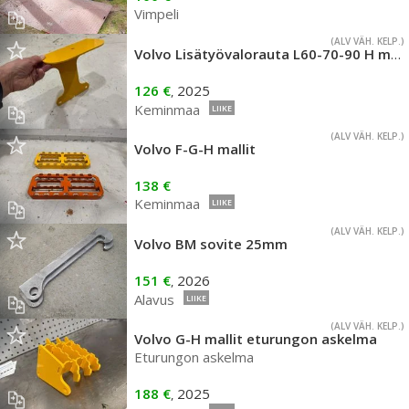
Vimpeli
(ALV VÄH. KELP.)
Volvo Lisätyövalorauta L60-70-90 H mallit
126 €
2025
,
Keminmaa
LIIKE
(ALV VÄH. KELP.)
Volvo F-G-H mallit
138 €
Keminmaa
LIIKE
(ALV VÄH. KELP.)
Volvo BM sovite 25mm
151 €
2026
,
Alavus
LIIKE
(ALV VÄH. KELP.)
Volvo G-H mallit eturungon askelma
Eturungon askelma
188 €
2025
,