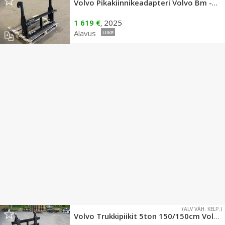
Volvo Pikakiinnikeadapteri Volvo Bm -Euro mek.
1 619 €
2025
,
Alavus
LIIKE
(ALV VÄH. KELP.)
Volvo Trukkipiikit 5ton 150/150cm Volvo BM