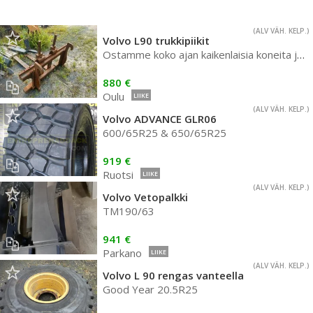
(ALV VÄH. KELP.)
Volvo L90 trukkipiikit
Ostamme koko ajan kaikenlaisia koneita ja lisävarusteita!
880 €
Oulu
LIIKE
(ALV VÄH. KELP.)
Volvo ADVANCE GLR06
600/65R25 & 650/65R25
919 €
Ruotsi
LIIKE
(ALV VÄH. KELP.)
Volvo Vetopalkki
TM190/63
941 €
Parkano
LIIKE
(ALV VÄH. KELP.)
Volvo L 90 rengas vanteella
Good Year 20.5R25