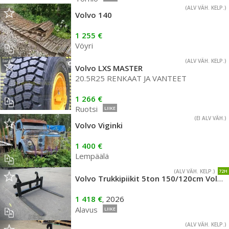
(ALV VÄH. KELP.)
Volvo 140
1 255 €
Vöyri
(ALV VÄH. KELP.)
Volvo LXS MASTER
20.5R25 RENKAAT JA VANTEET
1 266 €
Ruotsi
LIIKE
(EI ALV VÄH.)
Volvo Viginki
1 400 €
Lempäälä
(ALV VÄH. KELP.)
72H
Volvo Trukkipiikit 5ton 150/120cm Volvo BM
1 418 €
2026
,
Alavus
LIIKE
(ALV VÄH. KELP.)