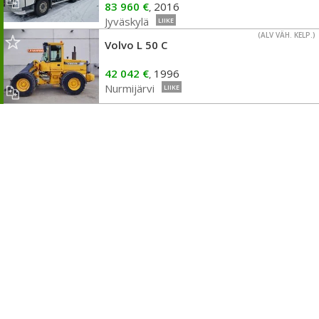
83 960 €
2016
,
Jyväskylä
LIIKE
(ALV VÄH. KELP.)
Volvo L 50 C
42 042 €
1996
,
Nurmijärvi
LIIKE