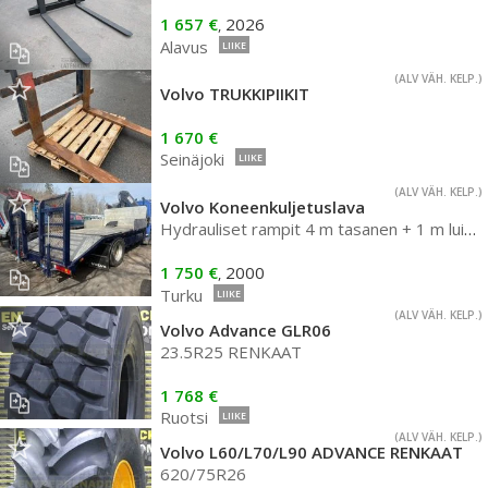
1 657 €
2026
,
Alavus
LIIKE
(ALV VÄH. KELP.)
Volvo TRUKKIPIIKIT
1 670 €
Seinäjoki
LIIKE
(ALV VÄH. KELP.)
Volvo Koneenkuljetuslava
Hydrauliset rampit 4 m tasanen + 1 m luiska
1 750 €
2000
,
Turku
LIIKE
(ALV VÄH. KELP.)
Volvo Advance GLR06
23.5R25 RENKAAT
1 768 €
Ruotsi
LIIKE
(ALV VÄH. KELP.)
Volvo L60/L70/L90 ADVANCE RENKAAT
620/75R26