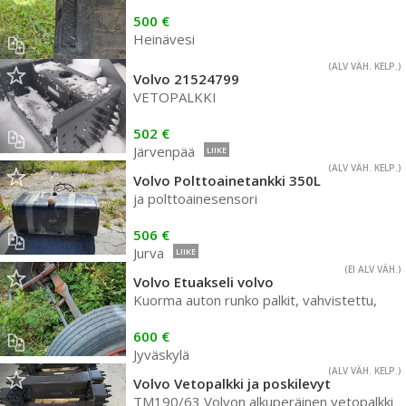
500 €
Heinävesi
(ALV VÄH. KELP.)
Volvo 21524799
VETOPALKKI
502 €
Järvenpää
LIIKE
(ALV VÄH. KELP.)
Volvo Polttoainetankki 350L
ja polttoainesensori
506 €
Jurva
LIIKE
(EI ALV VÄH.)
Volvo Etuakseli volvo
Kuorma auton runko palkit, vahvistettu,
600 €
Jyväskylä
(ALV VÄH. KELP.)
Volvo Vetopalkki ja poskilevyt
TM190/63 Volvon alkuperäinen vetopalkki