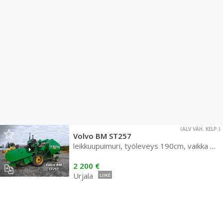
(ALV VÄH. KELP.)
Volvo BM ST257
leikkuupuimuri, työleveys 190cm, vaikka koeruutupuimuriksi, katso video!
2 200 €
Urjala
LIIKE