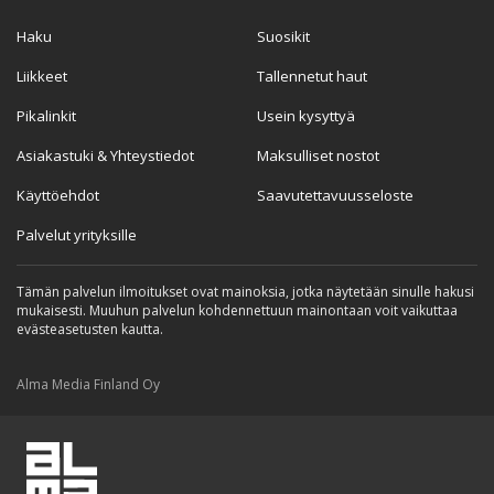
Haku
Suosikit
Liikkeet
Tallennetut haut
Pikalinkit
Usein kysyttyä
Asiakastuki & Yhteystiedot
Maksulliset nostot
Käyttöehdot
Saavutettavuusseloste
Palvelut yrityksille
Tämän palvelun ilmoitukset ovat mainoksia, jotka näytetään sinulle hakusi
mukaisesti. Muuhun palvelun kohdennettuun mainontaan voit vaikuttaa
evästeasetusten kautta.
Alma Media Finland Oy