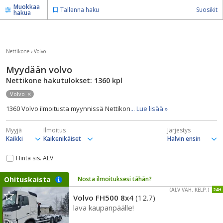
Muokkaa
Tallenna haku
Suosikit
hakua
Nettikone
›
Volvo
Myydään volvo
Nettikone hakutulokset: 1360
kpl
Volvo
1360 Volvo ilmoitusta myynnissä Nettikon
... Lue lisää »
Myyjä
Ilmoitus
Järjestys
Hinta sis. ALV
Ohituskaista
Nosta ilmoituksesi tähän?
(ALV VÄH. KELP.)
24H
Volvo FH500 8x4
(12.7)
lava kaupanpäälle!