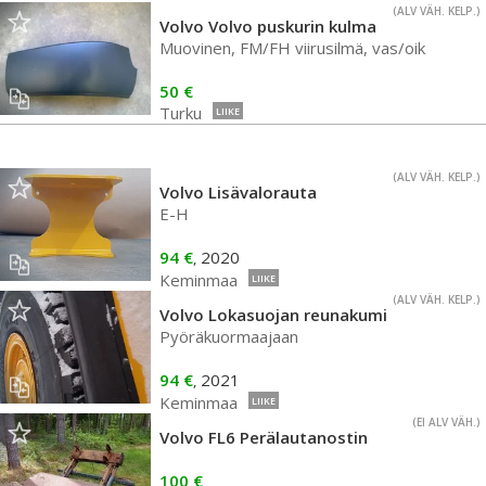
(ALV VÄH. KELP.)
Volvo Volvo puskurin kulma
Muovinen, FM/FH viirusilmä, vas/oik
50 €
Turku
LIIKE
(ALV VÄH. KELP.)
Volvo Lisävalorauta
E-H
94 €
2020
,
Keminmaa
LIIKE
(ALV VÄH. KELP.)
Volvo Lokasuojan reunakumi
Pyöräkuormaajaan
94 €
2021
,
Keminmaa
LIIKE
(EI ALV VÄH.)
Volvo FL6 Perälautanostin
100 €