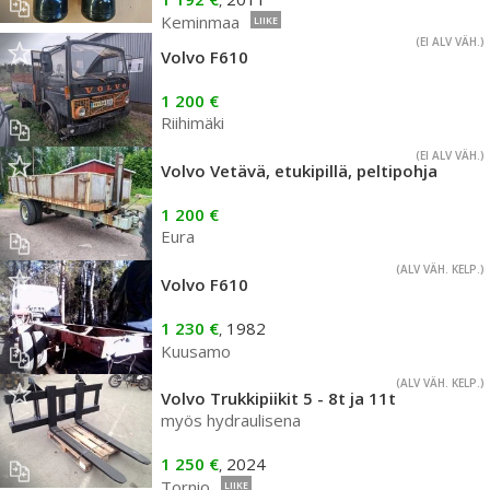
,
Keminmaa
LIIKE
(EI ALV VÄH.)
Volvo F610
1 200 €
Riihimäki
(EI ALV VÄH.)
Volvo Vetävä, etukipillä, peltipohja
1 200 €
Eura
(ALV VÄH. KELP.)
Volvo F610
1 230 €
1982
,
Kuusamo
(ALV VÄH. KELP.)
Volvo Trukkipiikit 5 - 8t ja 11t
myös hydraulisena
1 250 €
2024
,
Tornio
LIIKE