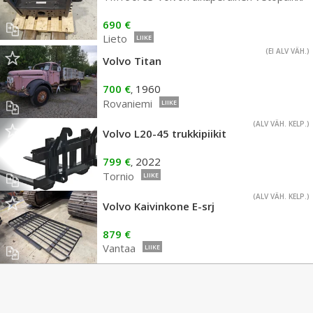
690 €
Lieto
LIIKE
(EI ALV VÄH.)
Volvo Titan
700 €
1960
,
Rovaniemi
LIIKE
(ALV VÄH. KELP.)
Volvo L20-45 trukkipiikit
799 €
2022
,
Tornio
LIIKE
(ALV VÄH. KELP.)
Volvo Kaivinkone E-srj
879 €
Vantaa
LIIKE