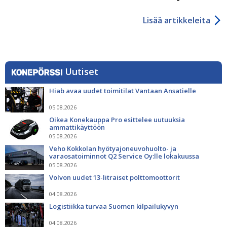
Lisää artikkeleita
Uutiset
Hiab avaa uudet toimitilat Vantaan Ansatielle
05.08.2026
Oikea Konekauppa Pro esittelee uutuuksia
ammattikäyttöön
05.08.2026
Veho Kokkolan hyötyajoneuvohuolto- ja
varaosatoiminnot Q2 Service Oy:lle lokakuussa
05.08.2026
Volvon uudet 13-litraiset polttomoottorit
04.08.2026
Logistiikka turvaa Suomen kilpailukyvyn
04.08.2026