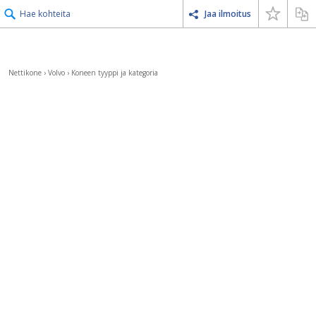
Hae kohteita
Jaa ilmoitus
Nettikone
›
Volvo
›
Koneen tyyppi ja kategoria