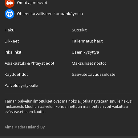
Omat ajoneuvot
Ohjeet turvalliseen kaupankäyntiin
Haku
Suosikit
Liikkeet
Tallennetut haut
Pikalinkit
Usein kysyttyä
Asiakastuki & Yhteystiedot
Maksulliset nostot
Käyttöehdot
Saavutettavuusseloste
Palvelut yrityksille
Tämän palvelun ilmoitukset ovat mainoksia, jotka näytetään sinulle hakusi
mukaisesti. Muuhun palvelun kohdennettuun mainontaan voit vaikuttaa
evästeasetusten kautta.
Alma Media Finland Oy