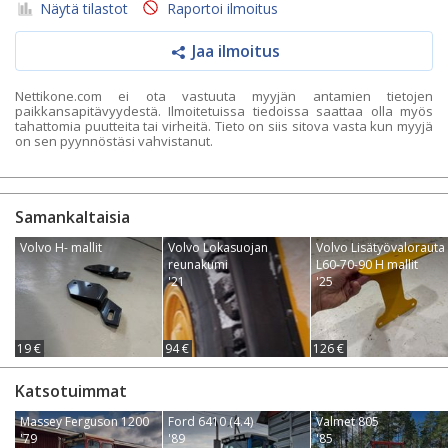
Näytä tilastot
Raportoi ilmoitus
Jaa ilmoitus
Nettikone.com ei ota vastuuta myyjän antamien tietojen
paikkansapitävyydestä. Ilmoitetuissa tiedoissa saattaa olla myös
tahattomia puutteita tai virheitä. Tieto on siis sitova vasta kun myyjä
on sen pyynnöstäsi vahvistanut.
Samankaltaisia
Volvo H- mallit
Volvo Lokasuojan
Volvo Lisätyövalorauta
reunakumi
L60-70-90 H mallit
'21
'25
19 €
94 €
126 €
Katsotuimmat
Massey Ferguson 1200
Ford 6410 (4.4)
Valmet 805
'79
'89
'85