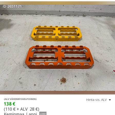
ID 2651171
(ALV VÄHENNYSKELPOINEN)
138 €
(110 € + ALV 28 €)
Keminmaa, Lappi
LIIKE