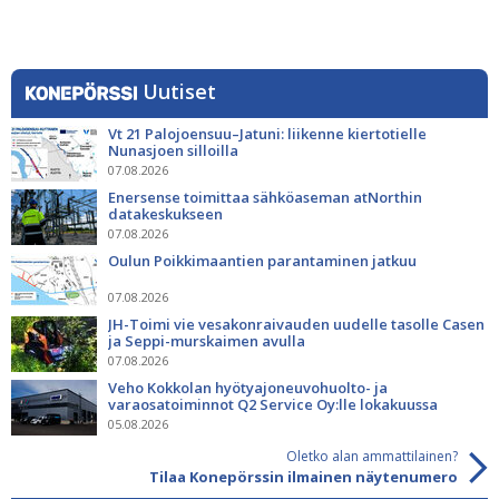
Uutiset
Vt 21 Palojoensuu–Jatuni: liikenne kiertotielle
Nunasjoen silloilla
07.08.2026
Enersense toimittaa sähköaseman atNorthin
datakeskukseen
07.08.2026
Oulun Poikkimaantien parantaminen jatkuu
07.08.2026
JH-Toimi vie vesakonraivauden uudelle tasolle Casen
ja Seppi-murskaimen avulla
07.08.2026
Veho Kokkolan hyötyajoneuvohuolto- ja
varaosatoiminnot Q2 Service Oy:lle lokakuussa
05.08.2026
Oletko alan ammattilainen?
Tilaa Konepörssin ilmainen näytenumero