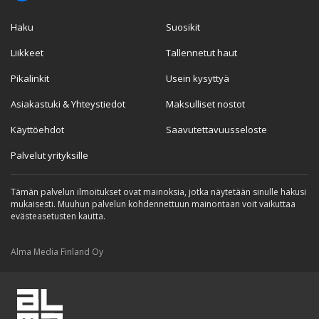
Haku
Suosikit
Liikkeet
Tallennetut haut
Pikalinkit
Usein kysyttyä
Asiakastuki & Yhteystiedot
Maksulliset nostot
Käyttöehdot
Saavutettavuusseloste
Palvelut yrityksille
Tämän palvelun ilmoitukset ovat mainoksia, jotka näytetään sinulle hakusi
mukaisesti. Muuhun palvelun kohdennettuun mainontaan voit vaikuttaa
evästeasetusten kautta.
Alma Media Finland Oy