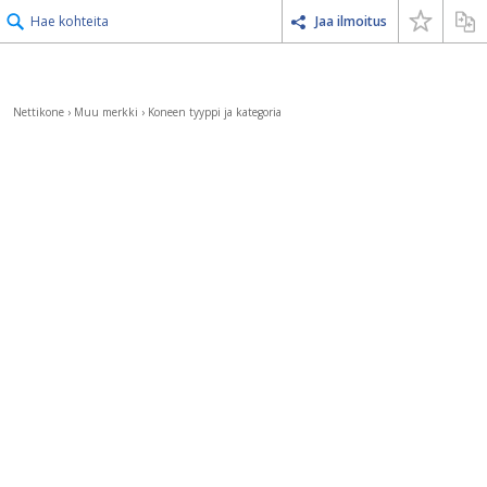
Hae kohteita
Jaa ilmoitus
Nettikone
›
Muu merkki
›
Koneen tyyppi ja kategoria