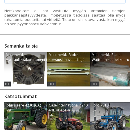
Nettikone.com ei ota vastuuta myyjän antamien tietojen
paikkansapitävyydestä. Ilmoitetuissa tiedoissa saattaa olla myös
tahattomia puutteita tai virheitä. Tieto on siis sitova vasta kun myyjä
on sen pyynnöstäsi vahvistanut.
Samankaltaisia
Muu merkki
Muu merkki Biobe
Muu merkki Planet-
Hydrauliikkakomponentit
korvausilmaventtiilejä
Wattohm kaapelikouru
6 €
10 €
10 €
Katsotuimmat
John Deere 4230 (6.6)
Case International 4240
Ford 7610
'79
AXL 4X4 (4.4)
'87
'97