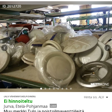
ID 2012720
(ALV VÄHENNYSKELPOINEN)
Ei hinnoiteltu
Jurva, Etelä-Pohjanmaa
LIIKE
Muu merkki Tulo ja poistoilmaventtiileitä