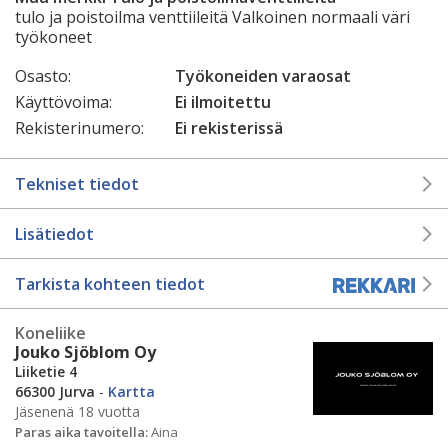
tulo ja poistoilma venttiileitä Valkoinen normaali väri
työkoneet
Osasto:
Työkoneiden varaosat
Käyttövoima:
Ei ilmoitettu
Rekisterinumero:
Ei rekisterissä
Tekniset tiedot
Lisätiedot
Tarkista kohteen tiedot
Koneliike
Jouko Sjöblom Oy
Liiketie 4
66300 Jurva
-
Kartta
Jäsenenä 18 vuotta
Paras aika tavoitella:
Aina