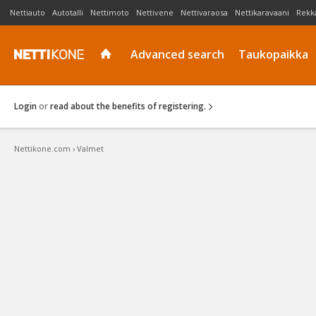
Nettiauto
Autotalli
Nettimoto
Nettivene
Nettivaraosa
Nettikaravaani
Rekk
Advanced search
Taukopaikka
Login
or
read about the benefits of registering.
Nettikone.com
›
Valmet