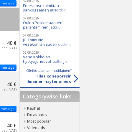
07.08.2026
 message
Enersense toimittaa
sähköaseman atNorthin
datakeskukseen
07.08.2026
Oulun Poikkimaantien
parantaminen jatkuu
07.08.2026
JH-Toimi vie
40 €
vesakonraivauden uudelle
o ded. VAT)
tasolle Casen ja Seppi-
murskaimen avulla
05.08.2026
Veho Kokkolan
hyötyajoneuvohuolto- ja
varaosatoiminnot Q2 Service
 message
Oy:lle lokakuussa
Oletko alan ammattilainen?
Tilaa Konepörssin
ilmainen näytenumero
40 €
o ded. VAT)
Categorywise links
Kauhat
 message
Excavators
Most popular
40 €
Video ads
o ded. VAT)