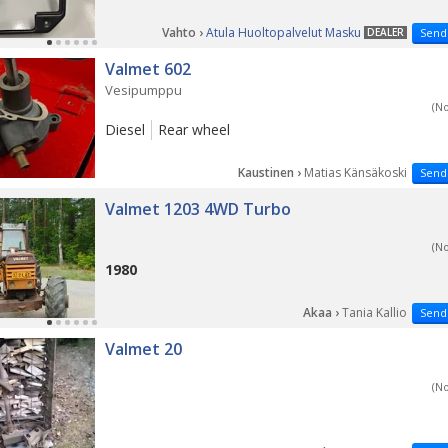
Vahto ›
Atula Huoltopalvelut Masku
DEALER
Send
Valmet 602
Vesipumppu
(N
Diesel
Rear wheel
Kaustinen ›
Matias Känsäkoski
Send
Valmet 1203 4WD Turbo
(N
1980
Akaa ›
Tania Kallio
Send
Valmet 20
(N