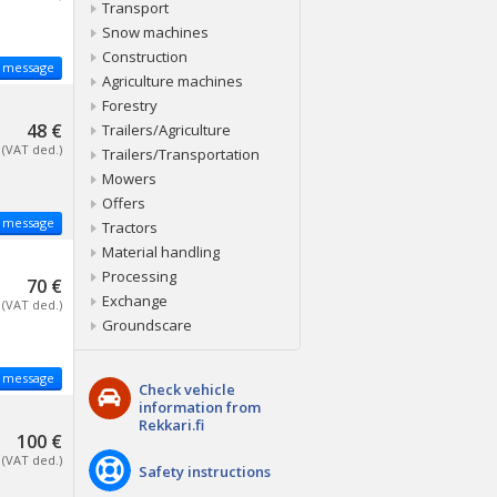
Transport
Snow machines
Construction
 message
Agriculture machines
Forestry
48 €
Trailers/Agriculture
(VAT ded.)
Trailers/Transportation
Mowers
Offers
 message
Tractors
Material handling
Processing
70 €
Exchange
(VAT ded.)
Groundscare
 message
Check vehicle
information from
Rekkari.fi
100 €
(VAT ded.)
Safety instructions