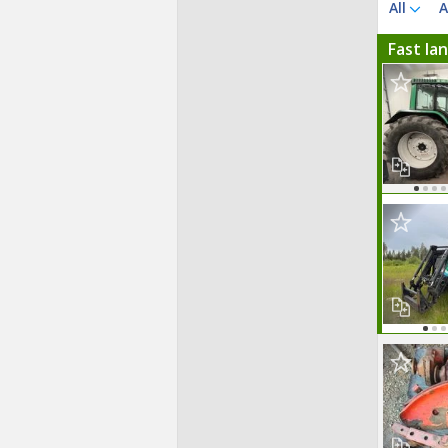
All
A
Fast la