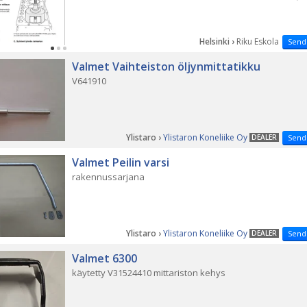
Helsinki ›
Riku Eskola
Send
Valmet Vaihteiston öljynmittatikku
V641910
Ylistaro ›
Ylistaron Koneliike Oy
DEALER
Send
Valmet Peilin varsi
rakennussarjana
Ylistaro ›
Ylistaron Koneliike Oy
DEALER
Send
Valmet 6300
käytetty V31524410 mittariston kehys