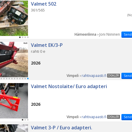
Valmet 502
361/565
(N
Hämeenlinna ›
Joni Niininen
Send
Valmet EK/3-P
rahti 0 e
2026
Vimpeli ›
rahtivapaasti.fi
DEALER
Send
Valmet Nostolaite/ Euro adapteri
2026
Vimpeli ›
rahtivapaasti.fi
DEALER
Send
Valmet 3-P / Euro adapteri.