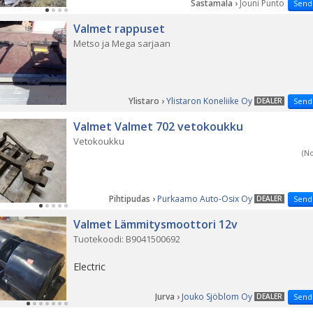
Sastamala ›
Jouni Punto
Send
Valmet rappuset
Metso ja Mega sarjaan
Ylistaro ›
Ylistaron Koneliike Oy
DEALER
Send
Valmet Valmet 702 vetokoukku
Vetokoukku
(N
Pihtipudas ›
Purkaamo Auto-Osix Oy
DEALER
Send
Valmet Lämmitysmoottori 12v
Tuotekoodi: B9041500692
Electric
Jurva ›
Jouko Sjöblom Oy
DEALER
Send