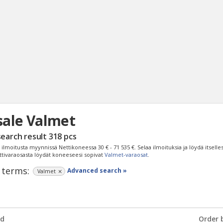
sale Valmet
Sear
search result
318
pcs
ilmoitusta myynnissä Nettikoneessa
30 € - 71 535 €
. Selaa ilmoituksia ja löydä itselle
ttivaraosasta löydät koneeseesi sopivat
Valmet-varaosat
.
 terms:
Advanced search »
Valmet
d
Order 