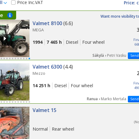
ll
Price Inc.VAT
LAST 
ne
Want more visibility t
Valmet 8100
(6.6)
MEGA
Fin
1994
7 465 h
Diesel
Four wheel
66
Säkylä ›
Petri Vasku
Send
LAST 
Valmet 6300
(4.4)
Mezzo
Fin
14 251 h
Diesel
Four wheel
49
Ranua ›
Marko Mertala
Send
Valmet 15
(N
Normal
Rear wheel