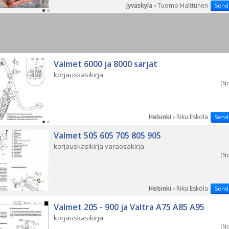
Jyväskylä ›
Tuomo Halttunen
Send
Valmet 6000 ja 8000 sarjat
korjauskäsikirja
(N
Helsinki ›
Riku Eskola
Send
Valmet 505 605 705 805 905
korjauskäsikirja varaosakirja
(N
Helsinki ›
Riku Eskola
Send
Valmet 205 - 900 ja Valtra A75 A85 A95
korjauskäsikirja
(N