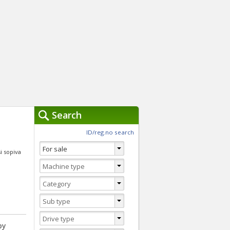
Search
ch Tools »
ID/reg.no search
You are currently usi
Clear
si sopiva
Advanced Search
Switch to Quick search
by