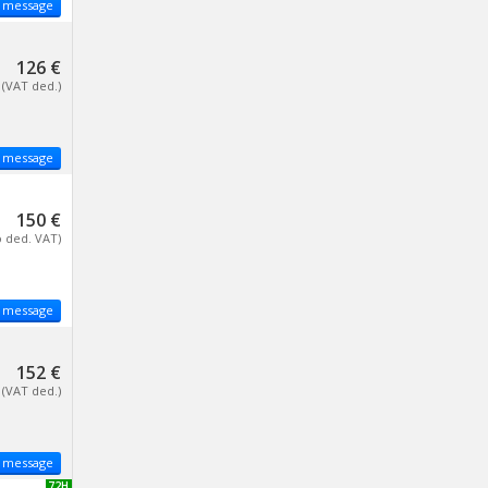
 message
126 €
(VAT ded.)
 message
150 €
o ded. VAT)
 message
152 €
(VAT ded.)
 message
NEW 72H