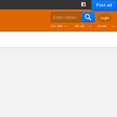
Post ad
Login
For sale
All categories
Location