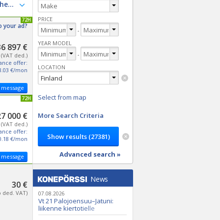
PRICE
UPDATED 72H
o your ad?
-
YEAR MODEL
36 897 €
-
(VAT ded.)
ance offer:
LOCATION
8.03 €/mon
 message
Select from map
UPDATED 72H
27 000 €
More Search Criteria
(VAT ded.)
ance offer:
0.18 €/mon
Advanced search »
 message
News
30 €
o ded. VAT)
07.08.2026
Vt 21 Palojoensuu–Jatuni:
liikenne kiertotielle
Nunasjoen silloilla