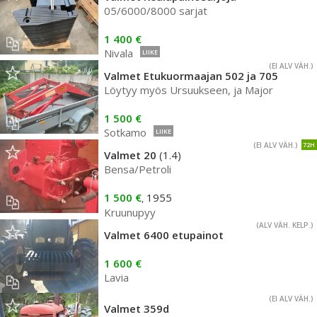
05/6000/8000 sarjat
1 400 €
Nivala
LIIKE
(EI ALV VÄH.)
Valmet Etukuormaajan 502 ja 705
Löytyy myös Ursuukseen, ja Major
1 500 €
Sotkamo
LIIKE
(EI ALV VÄH.)
72H
Valmet 20
(1.4)
Bensa/Petroli
1 500 €
1955
,
Kruunupyy
(ALV VÄH. KELP.)
Valmet 6400 etupainot
1 600 €
Lavia
(EI ALV VÄH.)
Valmet 359d