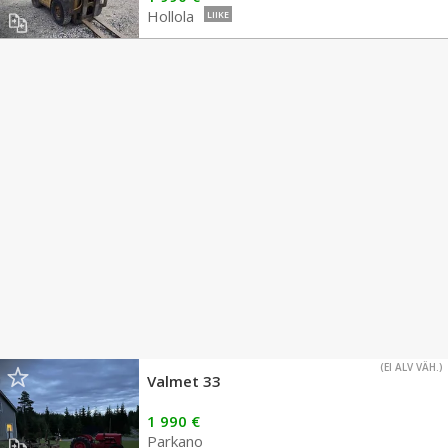
Hollola
LIIKE
(EI ALV VÄH.)
Valmet 33
1 990 €
Parkano