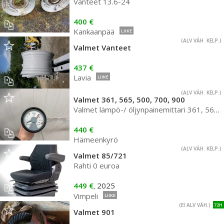
Vanteet 13.6-24
400 €
Kankaanpää
LIIKE
(ALV VÄH. KELP.)
Valmet Vanteet
437 €
Lavia
LIIKE
(ALV VÄH. KELP.)
Valmet 361, 565, 500, 700, 900
Valmet lämpö-/ öljynpainemittari 361, 565, 500, 700 jne
440 €
Hämeenkyrö
(ALV VÄH. KELP.)
Valmet 85/721
Rahti 0 euroa
449 €
2025
,
Vimpeli
LIIKE
(EI ALV VÄH.)
72H
Valmet 901