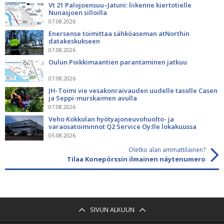
Vt 21 Palojoensuu–Jatuni: liikenne kiertotielle
Nunasjoen silloilla
07.08.2026
Enersense toimittaa sähköaseman atNorthin
datakeskukseen
07.08.2026
Oulun Poikkimaantien parantaminen jatkuu
07.08.2026
JH-Toimi vie vesakonraivauden uudelle tasolle Casen
ja Seppi-murskaimen avulla
07.08.2026
Veho Kokkolan hyötyajoneuvohuolto- ja
varaosatoiminnot Q2 Service Oy:lle lokakuussa
05.08.2026
Oletko alan ammattilainen?
Tilaa Konepörssin ilmainen näytenumero
SIVUN ALKUUN