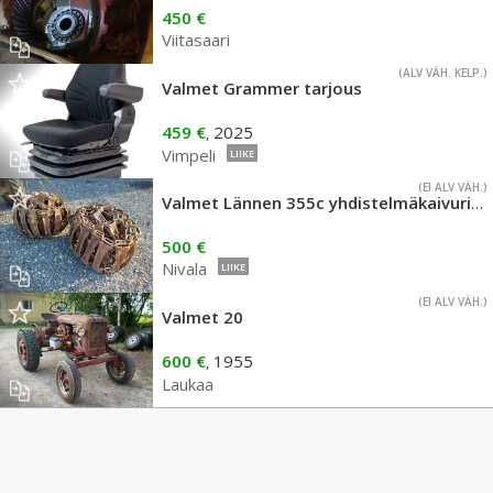
450 €
Viitasaari
(ALV VÄH. KELP.)
Valmet Grammer tarjous
459 €
2025
,
Vimpeli
LIIKE
(EI ALV VÄH.)
Valmet Lännen 355c yhdistelmäkaivurin telat
500 €
Nivala
LIIKE
(EI ALV VÄH.)
Valmet 20
600 €
1955
,
Laukaa