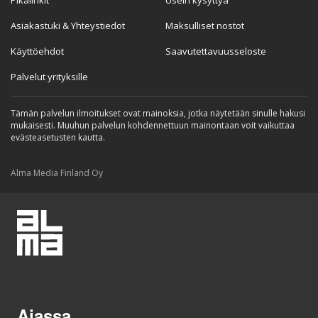
Pikalinkit
Usein kysyttyä
Asiakastuki & Yhteystiedot
Maksulliset nostot
Käyttöehdot
Saavutettavuusseloste
Palvelut yrityksille
Tämän palvelun ilmoitukset ovat mainoksia, jotka näytetään sinulle hakusi
mukaisesti. Muuhun palvelun kohdennettuun mainontaan voit vaikuttaa
evästeasetusten kautta.
Alma Media Finland Oy