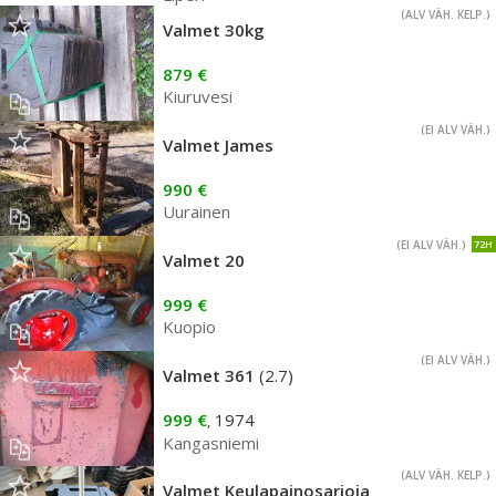
(ALV VÄH. KELP.)
Valmet 30kg
879 €
Kiuruvesi
(EI ALV VÄH.)
Valmet James
990 €
Uurainen
(EI ALV VÄH.)
72H
Valmet 20
999 €
Kuopio
(EI ALV VÄH.)
Valmet 361
(2.7)
999 €
1974
,
Kangasniemi
(ALV VÄH. KELP.)
Valmet Keulapainosarjoja