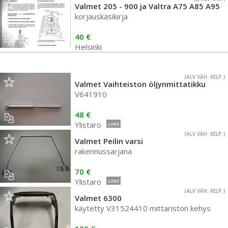
Valmet 205 - 900 ja Valtra A75 A85 A95
korjauskäsikirja
40 €
Helsinki
(ALV VÄH. KELP.)
Valmet Vaihteiston öljynmittatikku
V641910
48 €
Ylistaro
LIIKE
(ALV VÄH. KELP.)
Valmet Peilin varsi
rakennussarjana
70 €
Ylistaro
LIIKE
(ALV VÄH. KELP.)
Valmet 6300
käytetty V31524410 mittariston kehys