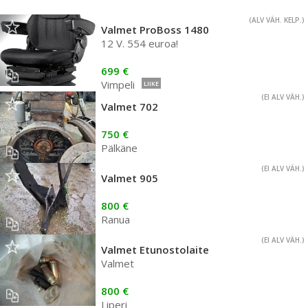
(ALV VÄH. KELP.)
Valmet ProBoss 1480
12 V. 554 euroa!
699 €
Vimpeli
LIIKE
(EI ALV VÄH.)
Valmet 702
750 €
Pälkäne
(EI ALV VÄH.)
Valmet 905
800 €
Ranua
(EI ALV VÄH.)
Valmet Etunostolaite
Valmet
800 €
Liperi