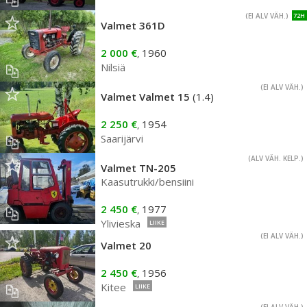
(EI ALV VÄH.)
72H
Valmet 361D
2 000 €
1960
,
Nilsiä
(EI ALV VÄH.)
Valmet Valmet 15
(1.4)
2 250 €
1954
,
Saarijärvi
(ALV VÄH. KELP.)
Valmet TN-205
Kaasutrukki/bensiini
2 450 €
1977
,
Ylivieska
LIIKE
(EI ALV VÄH.)
Valmet 20
2 450 €
1956
,
Kitee
LIIKE