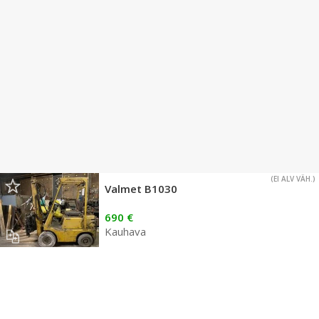
(EI ALV VÄH.)
Valmet B1030
690 €
Kauhava