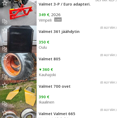
(ALV VÄH. KELP.)
Valmet 3-P / Euro adapteri.
349 €
2026
,
Vimpeli
LIIKE
(EI ALV VÄH.)
Valmet 361 jäähdytin
350 €
Oulu
(EI ALV VÄH.)
Valmet 805
360 €
Kauhajoki
(EI ALV VÄH.)
Valmet 700 ovet
390 €
Ikaalinen
(EI ALV VÄH.)
Valmet Valmet 665