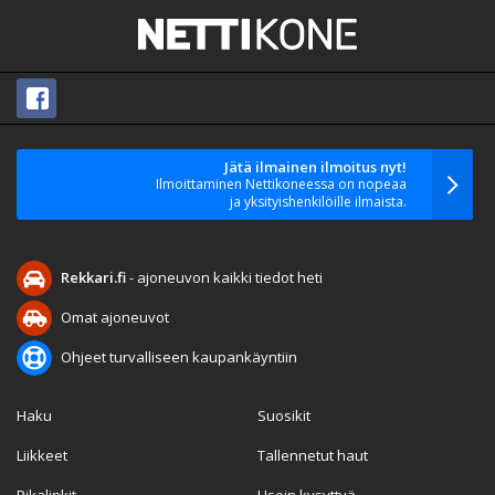
Jätä ilmainen ilmoitus nyt!
Ilmoittaminen Nettikoneessa on nopeaa
ja yksityishenkilöille ilmaista.
Rekkari.fi
- ajoneuvon kaikki tiedot heti
Omat ajoneuvot
Ohjeet turvalliseen kaupankäyntiin
Haku
Suosikit
Liikkeet
Tallennetut haut