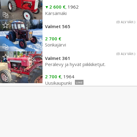
2 600 €
1962
,
Kärsämäki
(EI ALV VÄH.)
Valmet 565
2 700 €
Sonkajärvi
(EI ALV VÄH.)
Valmet 361
Perälevy ja hyvät piikkiketjut.
2 700 €
1964
,
Uusikaupunki
LIIKE