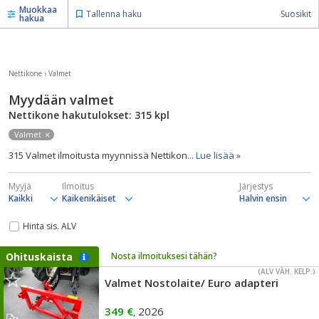
Muokkaa
Tallenna haku
Suosikit
hakua
Nettikone
›
Valmet
Myydään valmet
Nettikone hakutulokset: 315
kpl
Valmet
315 Valmet ilmoitusta myynnissä Nettikon
... Lue lisää »
Myyjä
Ilmoitus
Järjestys
Hinta sis. ALV
Ohituskaista
Nosta ilmoituksesi tähän?
(ALV VÄH. KELP.)
Valmet Nostolaite/ Euro adapteri
349 €
2026
,