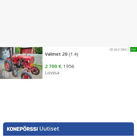
(EI ALV VÄH.)
72H
Valmet 20
(1.4)
2 700 €
1956
,
Loviisa
Uutiset