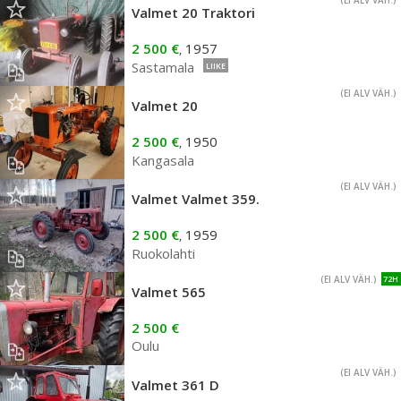
(EI ALV VÄH.)
Valmet 20 Traktori
2 500 €
1957
,
Sastamala
LIIKE
(EI ALV VÄH.)
Valmet 20
2 500 €
1950
,
Kangasala
(EI ALV VÄH.)
Valmet Valmet 359.
2 500 €
1959
,
Ruokolahti
(EI ALV VÄH.)
72H
Valmet 565
2 500 €
Oulu
(EI ALV VÄH.)
Valmet 361 D