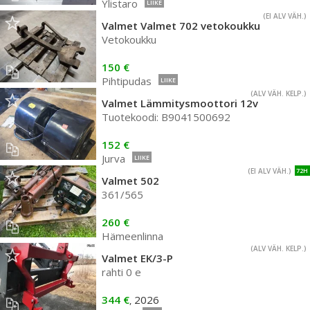
Ylistaro
LIIKE
(EI ALV VÄH.)
Valmet Valmet 702 vetokoukku
Vetokoukku
150 €
Pihtipudas
LIIKE
(ALV VÄH. KELP.)
Valmet Lämmitysmoottori 12v
Tuotekoodi: B9041500692
152 €
Jurva
LIIKE
(EI ALV VÄH.)
72H
Valmet 502
361/565
260 €
Hämeenlinna
(ALV VÄH. KELP.)
Valmet EK/3-P
rahti 0 e
344 €
2026
,