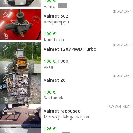
100 €
Vahto
LIIKE
(EI ALV VÄH.)
Valmet 602
Vesipumppu
100 €
Kaustinen
(EI ALV VÄH.)
Valmet 1203 4WD Turbo
100 €
1980
,
Akaa
(EI ALV VÄH.)
Valmet 20
100 €
Sastamala
(ALV VÄH. KELP.)
Valmet rappuset
Metso ja Mega sarjaan
126 €