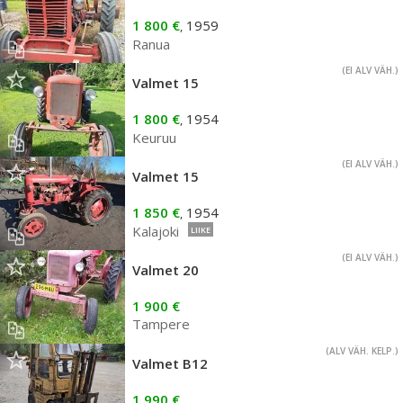
1 800 €
1959
,
Ranua
(EI ALV VÄH.)
Valmet 15
1 800 €
1954
,
Keuruu
(EI ALV VÄH.)
Valmet 15
1 850 €
1954
,
Kalajoki
LIIKE
(EI ALV VÄH.)
Valmet 20
1 900 €
Tampere
(ALV VÄH. KELP.)
Valmet B12
1 990 €