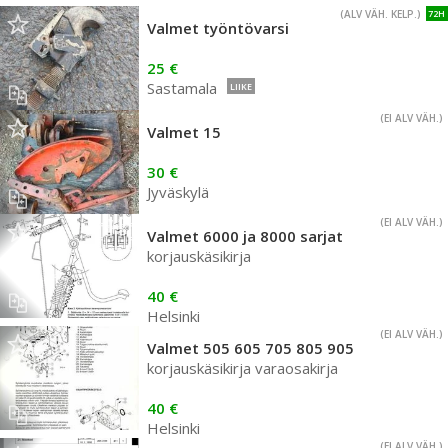
(ALV VÄH. KELP.)
72H
Valmet työntövarsi
25 €
Sastamala
LIIKE
(EI ALV VÄH.)
Valmet 15
30 €
Jyväskylä
(EI ALV VÄH.)
Valmet 6000 ja 8000 sarjat
korjauskäsikirja
40 €
Helsinki
(EI ALV VÄH.)
Valmet 505 605 705 805 905
korjauskäsikirja varaosakirja
40 €
Helsinki
(EI ALV VÄH.)