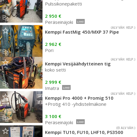
Pulssikonepaketti
2 950 €
Peräseinäjoki
LIIKE
(ALV VÄH. KELP.)
Kemppi FastMig 450/MXP 37 Pipe
2 962 €
Pori
(ALV VÄH. KELP.)
Kemppi Vesijäähdytteinen tig
koko setti
2 999 €
Imatra
LIIKE
(ALV VÄH. KELP.)
Kemppi Pro 4000 + Promig 510
+Protig 410 -yhdistelmäkone
3 100 €
Peräseinäjoki
LIIKE
(EI ALV VÄH.)
Kemppi TU10, FU10, LHF10, PS3500