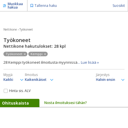
Muokkaa
Tallenna haku
Suosikit
hakua
Nettikone
›
Työkoneet
Työkoneet
Nettikone hakutulokset: 28
kpl
Työkoneet
Kemppi
28 Kemppi työkoneet ilmoitusta myynnissä
... Lue lisää »
Myyjä
Ilmoitus
Järjestys
Hinta sis. ALV
Ohituskaista
Nosta ilmoituksesi tähän?