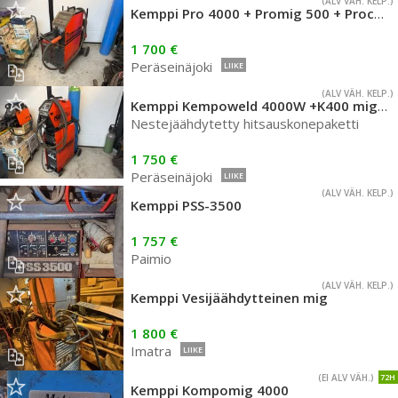
(ALV VÄH. KELP.)
Kemppi Pro 4000 + Promig 500 + Procool 10 -hitsauskonepaketti
1 700 €
Peräseinäjoki
LIIKE
(ALV VÄH. KELP.)
Kemppi Kempoweld 4000W +K400 mig/mag
Nestejäähdytetty hitsauskonepaketti
1 750 €
Peräseinäjoki
LIIKE
(ALV VÄH. KELP.)
Kemppi PSS-3500
1 757 €
Paimio
(ALV VÄH. KELP.)
Kemppi Vesijäähdytteinen mig
1 800 €
Imatra
LIIKE
(EI ALV VÄH.)
72H
Kemppi Kompomig 4000