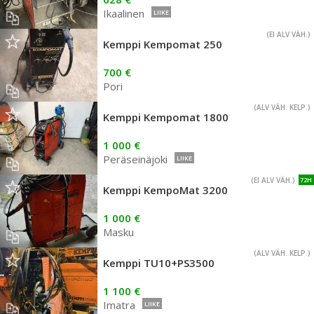
Ikaalinen
LIIKE
(EI ALV VÄH.)
Kemppi Kempomat 250
700 €
Pori
(ALV VÄH. KELP.)
Kemppi Kempomat 1800
1 000 €
Peräseinäjoki
LIIKE
(EI ALV VÄH.)
72H
Kemppi KempoMat 3200
1 000 €
Masku
(ALV VÄH. KELP.)
Kemppi TU10+PS3500
1 100 €
Imatra
LIIKE