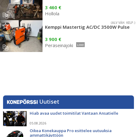
3 460 €
Hollola
(ALV VÄH. KELP.)
Kemppi Mastertig AC/DC 3500W Pulse
3 900 €
Peräseinäjoki
LIIKE
Uutiset
Hiab avaa uudet toimitilat Vantaan Ansatielle
05.08.2026
Oikea Konekauppa Pro esittelee uutuuksia
ammattikäyttöön