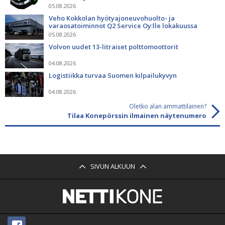
05.08.2026
Veho Kokkolan hyötyajoneuvohuolto- ja
varaosatoiminnot Q2 Service Oy:lle lokakuussa
05.08.2026
Volvon uudet 13-litraiset polttomoottorit
04.08.2026
Logistiikka turvaa Suomen kilpailukyvyn
04.08.2026
Oletko alan ammattilainen?
Tilaa Konepörssin ilmainen näytenumero
SIVUN ALKUUN