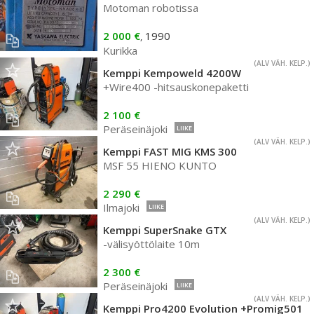
Motoman robotissa
2 000 €
1990
,
Kurikka
(ALV VÄH. KELP.)
Kemppi Kempoweld 4200W
+Wire400 -hitsauskonepaketti
2 100 €
Peräseinäjoki
LIIKE
(ALV VÄH. KELP.)
Kemppi FAST MIG KMS 300
MSF 55 HIENO KUNTO
2 290 €
Ilmajoki
LIIKE
(ALV VÄH. KELP.)
Kemppi SuperSnake GTX
-välisyöttölaite 10m
2 300 €
Peräseinäjoki
LIIKE
(ALV VÄH. KELP.)
Kemppi Pro4200 Evolution +Promig501