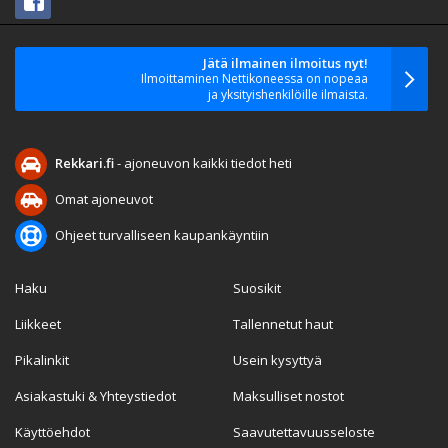
Jätä ilmainen ilmoitus nyt!
Ilmoittaminen Nettikoneessa on nopeaa
ja yksityishenkilöille ilmaista.
Rekkari.fi
- ajoneuvon kaikki tiedot heti
Omat ajoneuvot
Ohjeet turvalliseen kaupankäyntiin
Haku
Suosikit
Liikkeet
Tallennetut haut
Pikalinkit
Usein kysyttyä
Asiakastuki & Yhteystiedot
Maksulliset nostot
Käyttöehdot
Saavutettavuusseloste