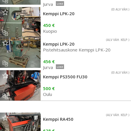
Jurva
LIIKE
(EI ALV VÄH.)
Kemppi LPK-20
450 €
Kuopio
(ALV VÄH. KELP.)
Kemppi LPK-20
Pistehitsauskone Kemppi LPK-20
456 €
Jurva
LIIKE
(EI ALV VÄH.)
Kemppi PS3500 FU30
500 €
Oulu
(ALV VÄH. KELP.)
Kemppi RA450
628 €