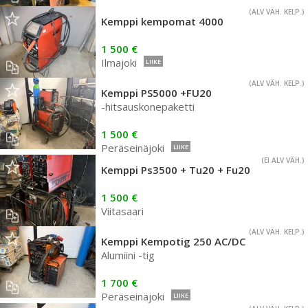
(ALV VÄH. KELP.)
Kemppi kempomat 4000
1 500 €
Ilmajoki
LIIKE
(ALV VÄH. KELP.)
Kemppi PS5000 +FU20
-hitsauskonepaketti
1 500 €
Peräseinäjoki
LIIKE
(EI ALV VÄH.)
Kemppi Ps3500 + Tu20 + Fu20
1 500 €
Viitasaari
(ALV VÄH. KELP.)
Kemppi Kempotig 250 AC/DC
Alumiini -tig
1 700 €
Peräseinäjoki
LIIKE