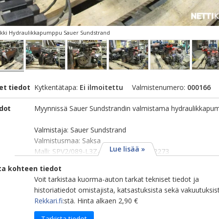
ki Hydraulikkapumppu Sauer Sundstrand
et tiedot
Kytkentätapa:
Ei ilmoitettu
Valmistenumero:
000166
edot
Myynnissä Sauer Sundstrandin valmistama hydraulikkapu
Valmistaja: Sauer Sundstrand
Valmistusmaa: Saksa
Lue lisää »
Malli: SPV2/089-L3Z-PS183-A1 N96192273
ta kohteen tiedot
Voit tarkistaa kuorma-auton tarkat tekniset tiedot ja
historiatiedot omistajista, katsastuksista sekä vakuutuksis
Rekkari.fi
:stä. Hinta alkaen 2,90 €
Tarkista tiedot