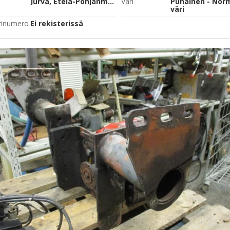
Jurva, Etelä-Pohjanmaa
Väri
Punainen - Nor
väri
rinumero
Ei rekisterissä