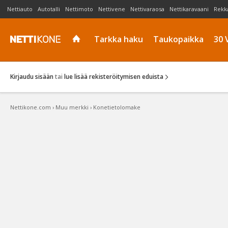
Nettiauto
Autotalli
Nettimoto
Nettivene
Nettivaraosa
Nettikaravaani
Rekk
Tarkka haku
Taukopaikka
30 
Kirjaudu sisään
tai
lue lisää rekisteröitymisen eduista
Nettikone.com
›
Muu merkki
›
Konetietolomake