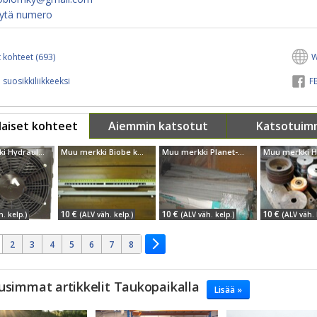
ytä numero
 kohteet (693)
W
 suosikkiliikkeeksi
FB
aiset kohteet
Aiemmin katsotut
Katsotuim
Muu merkki Hydrauliikkakomp...
Muu merkki Biobe korvausilmaventt...
Muu merkki Planet-Wattohm kaapelikouru
10 €
10 €
10 €
. kelp.)
(ALV väh. kelp.)
(ALV väh. kelp.)
(ALV väh. 
2
3
4
5
6
7
8
usimmat artikkelit Taukopaikalla
Lisää »