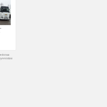
 –
a
iedoissa
pyynnöstäsi