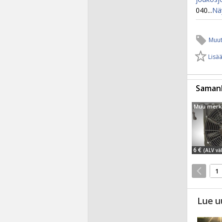
040...
Nä
Muut
Lisää
Samanl
6 €
(ALV väh
1
Lue u