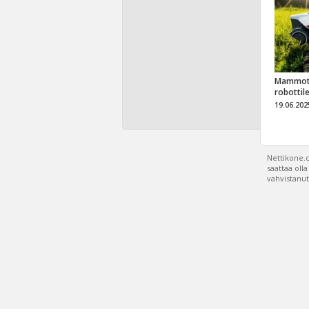
Mammot
robottil
19.06.202
Nettikone.c
saattaa oll
vahvistanut