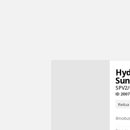
Hyd
Sun
SPV2/
ID
2007
Reilua
Ilmoitu