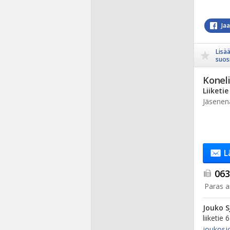
Ja
Lisä
suosi
Koneli
Liiketie
Jäsenen
L
063.
Paras ai
Jouko 
liiketie 
joukosj