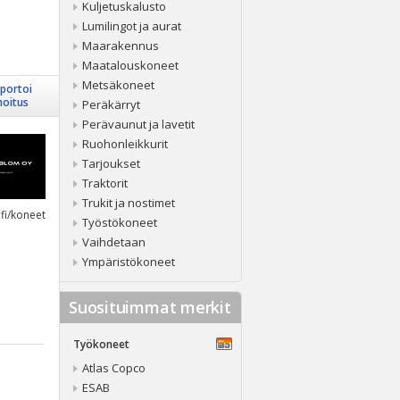
Kuljetuskalusto
Lumilingot ja aurat
Maarakennus
Maatalouskoneet
Metsäkoneet
portoi
moitus
Peräkärryt
Perävaunut ja lavetit
Ruohonleikkurit
Tarjoukset
Traktorit
Trukit ja nostimet
fi/koneet
Työstökoneet
Vaihdetaan
Ympäristökoneet
Suosituimmat merkit
Työkoneet
Atlas Copco
ESAB