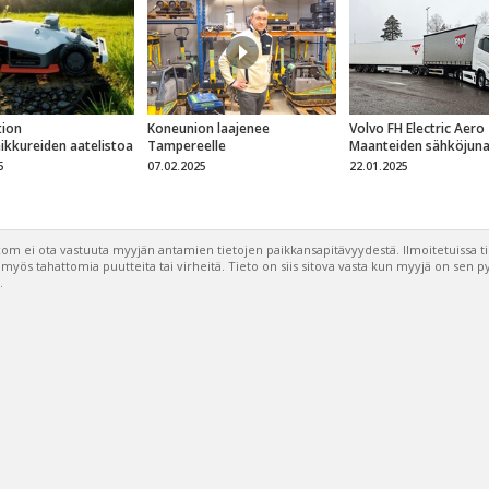
ion
Koneunion laajenee
Volvo FH Electric Aero
eikkureiden aatelistoa
Tampereelle
Maanteiden sähköjun
5
07.02.2025
22.01.2025
om ei ota vastuuta myyjän antamien tietojen paikkansapitävyydestä. Ilmoitetuissa t
a myös tahattomia puutteita tai virheitä. Tieto on siis sitova vasta kun myyjä on sen 
.