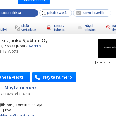
a Facebookissa
Julkaise X:ssä
Kerro kaverille
Lisää
Lataa /
Näytä
Ra
ä
vertailuun
tulosta
tilastot
il
kiksi
ike:
Jouko Sjöblom Oy
 4, 66300 Jurva
-
Kartta
ä 18 vuotta
Joukosjoblom.
ähetä viesti
Näytä numero
..
Näytä numero
ka tavoitella:
Aina
Sjöblom
, Toimitusjohtaja
6 , jurva
oblomky@​gmail.com