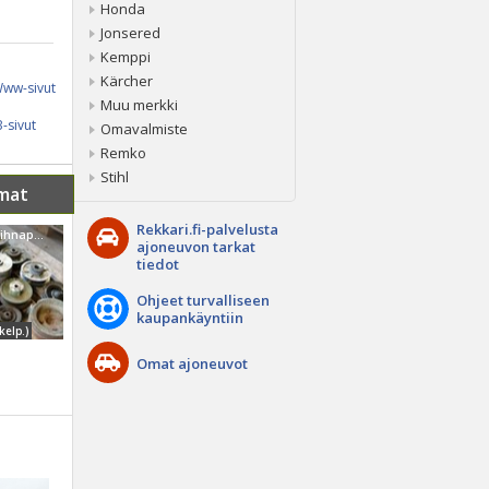
Honda
Jonsered
Kemppi
Kärcher
ww-sivut
Muu merkki
-sivut
Omavalmiste
Remko
Stihl
mat
Rekkari.fi-palvelusta
Muu merkki Hihnapyöriä
ajoneuvon tarkat
tiedot
Ohjeet turvalliseen
kaupankäyntiin
kelp.)
Omat ajoneuvot