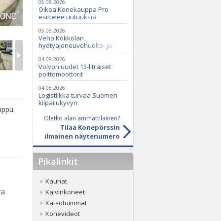
05.08.2026
Oikea Konekauppa Pro
esittelee uutuuksia
ammattikäyttöön
05.08.2026
Veho Kokkolan
hyötyajoneuvohuolto- ja
varaosatoiminnot Q2 Service
Oy:lle lokakuussa
04.08.2026
Volvon uudet 13-litraiset
polttomoottorit
04.08.2026
Logistiikka turvaa Suomen
kilpailukyvyn
mppu.
Oletko alan ammattilainen?
Tilaa Konepörssin
ilmainen näytenumero
Pikalinkit
Kauhat
ta
Kaivinkoneet
Katsotuimmat
Konevideot