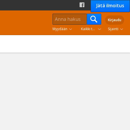
Jätä ilmoitus
Kirjaudu
Myydään
Kaikki tuoteryhmät
Sijainti