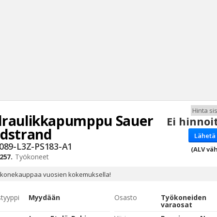
raulikkapumppu Sauer
Ei hinnoi
Haku
dstrand
Lähetä 
Tyh
089-L3Z-PS183-A1
(ALV väh
257.
Työkoneet
 konekauppaa vuosien kokemuksella!
styyppi
Myydään
Osasto
Työkoneiden
varaosat