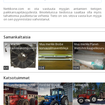
Nettikone.com ei ota vastuuta myyjän antamien tietojen
paikkansapitävyydestä. Ilmoitetuissa tiedoissa saattaa olla myös
tahattomia puutteita tai virheitä. Tieto on siis sitova vasta kun myyjä
on sen pyynnöstäsi vahvistanut.
Samankaltaisia
Muu merkki
Muu merkki Biobe
Muu merkki Planet-
Hydrauliikkakomponentit
korvausilmaventtiilejä
Wattohm kaapelikouru
6 €
10 €
10 €
Katsotuimmat
Massey Ferguson 1200
Ford 6410 (4.4)
Valmet 805
'79
'89
'85