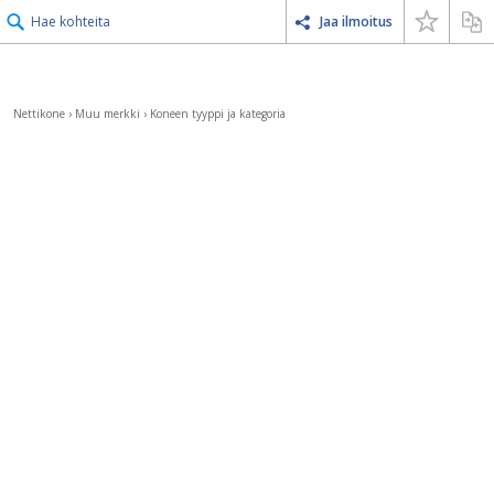
Hae kohteita
Jaa ilmoitus
Nettikone
›
Muu merkki
›
Koneen tyyppi ja kategoria