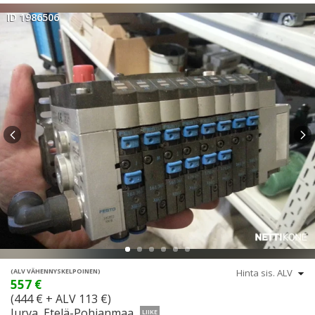
ID 1986506
(ALV VÄHENNYSKELPOINEN)
557 €
(444 € + ALV 113 €)
Jurva, Etelä-Pohjanmaa
LIIKE