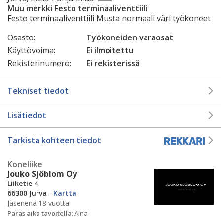
Muu merkki Festo terminaaliventtiili
Festo terminaaliventtiili Musta normaali väri työkoneet
Osasto:
Työkoneiden varaosat
Käyttövoima:
Ei ilmoitettu
Rekisterinumero:
Ei rekisterissä
Tekniset tiedot
Lisätiedot
Tarkista kohteen tiedot
Koneliike
Jouko Sjöblom Oy
Liiketie 4
66300 Jurva
-
Kartta
Jäsenenä 18 vuotta
Paras aika tavoitella:
Aina