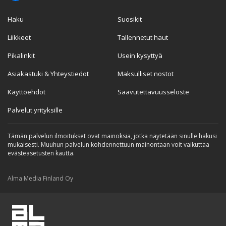
Haku
Suosikit
Liikkeet
Tallennetut haut
Pikalinkit
Usein kysyttyä
Asiakastuki & Yhteystiedot
Maksulliset nostot
Käyttöehdot
Saavutettavuusseloste
Palvelut yrityksille
Tämän palvelun ilmoitukset ovat mainoksia, jotka näytetään sinulle hakusi
mukaisesti. Muuhun palvelun kohdennettuun mainontaan voit vaikuttaa
evästeasetusten kautta.
Alma Media Finland Oy