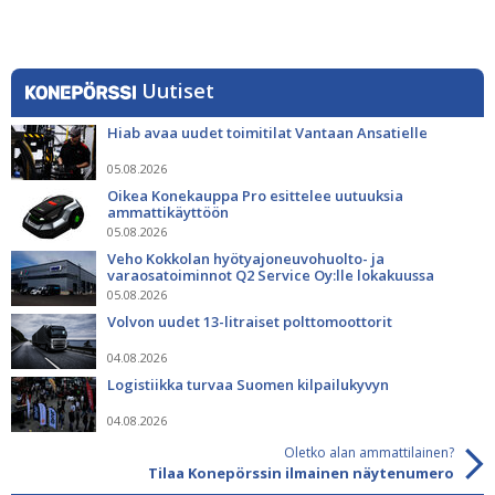
Uutiset
Hiab avaa uudet toimitilat Vantaan Ansatielle
05.08.2026
Oikea Konekauppa Pro esittelee uutuuksia
ammattikäyttöön
05.08.2026
Veho Kokkolan hyötyajoneuvohuolto- ja
varaosatoiminnot Q2 Service Oy:lle lokakuussa
05.08.2026
Volvon uudet 13-litraiset polttomoottorit
04.08.2026
Logistiikka turvaa Suomen kilpailukyvyn
04.08.2026
Oletko alan ammattilainen?
Tilaa Konepörssin ilmainen näytenumero