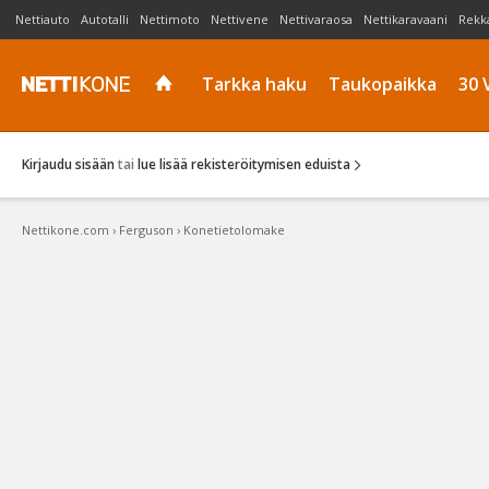
Nettiauto
Autotalli
Nettimoto
Nettivene
Nettivaraosa
Nettikaravaani
Rekk
Tarkka haku
Taukopaikka
30 
Kirjaudu sisään
tai
lue lisää rekisteröitymisen eduista
Nettikone.com
›
Ferguson
›
Konetietolomake