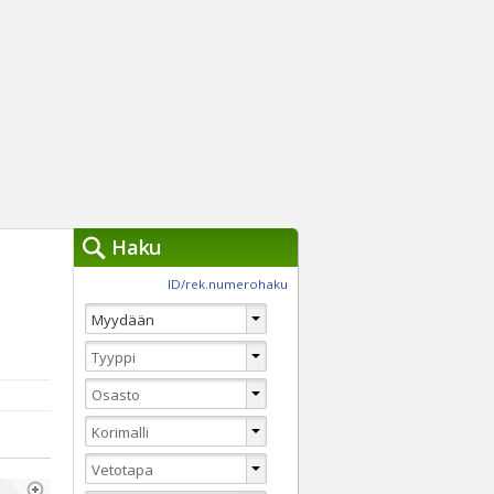
Haku
työkalut »
ID/rek.numerohaku
Käytät tällä hetkellä
jennä haut
Tarkkaa hakua
Vaihda Pikahakuun