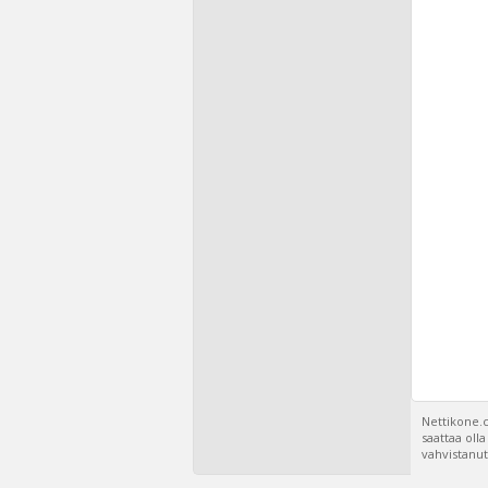
Nettikone.c
saattaa oll
vahvistanut