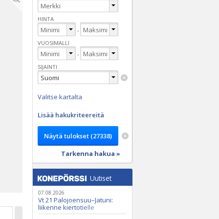
HINTA
-
VUOSIMALLI
-
SIJAINTI
Valitse kartalta
Lisää hakukriteereitä
Tarkenna hakua »
Uutiset
07.08.2026
Vt 21 Palojoensuu–Jatuni:
liikenne kiertotielle
Nunasjoen silloilla