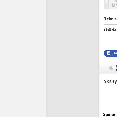
Teknis
Lisäti
Ja
Yksit
Samanl