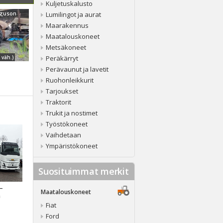
Kuljetuskalusto
rguson
Lumilingot ja aurat
Maarakennus
Maatalouskoneet
Metsäkoneet
 väh.)
Peräkärryt
Perävaunut ja lavetit
Ruohonleikkurit
Tarjoukset
Traktorit
Trukit ja nostimet
Työstökoneet
Vaihdetaan
Ympäristökoneet
Suosituimmat merkit
 –
Maatalouskoneet
a
Fiat
Ford