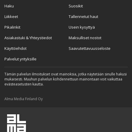
Haku
Suosikit
Liikkeet
Tallennetut haut
Pikalinkit
Usein kysyttyä
Asiakastuki & Yhteystiedot
Maksulliset nostot
Käyttöehdot
Saavutettavuusseloste
Palvelut yrityksille
Tämän palvelun ilmoitukset ovat mainoksia, jotka näytetään sinulle hakusi
mukaisesti. Muuhun palvelun kohdennettuun mainontaan voit vaikuttaa
evästeasetusten kautta.
Alma Media Finland Oy