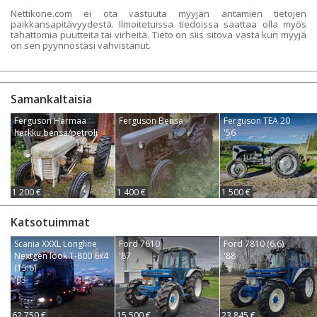
Nettikone.com ei ota vastuuta myyjän antamien tietojen
paikkansapitävyydestä. Ilmoitetuissa tiedoissa saattaa olla myös
tahattomia puutteita tai virheitä. Tieto on siis sitova vasta kun myyjä
on sen pyynnöstäsi vahvistanut.
Samankaltaisia
Ferguson Harmaa
Ferguson Bensa
Ferguson TEA 20
herkku,bensa/petroli
'56
1 200 €
1 400 €
1 500 €
Katsotuimmat
Scania XXXL Longline
Ford 7610
Ford 7810 (6.6)
Nextgen look T-800 6x4
'87
'88
(15.6)
'03
62 750 €
15 500 €
23 845 €