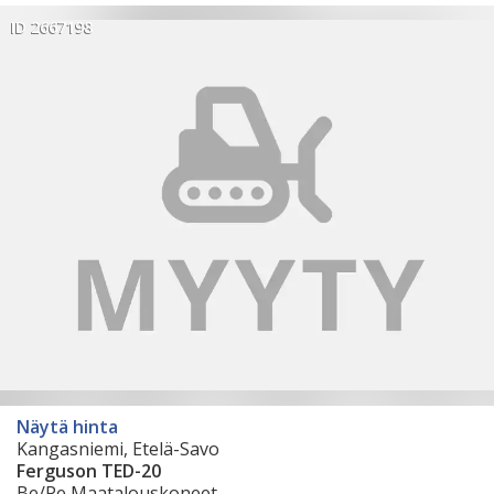
ID 2667198
Näytä hinta
Kangasniemi, Etelä-Savo
Ferguson TED-20
Be/Pe Maatalouskoneet