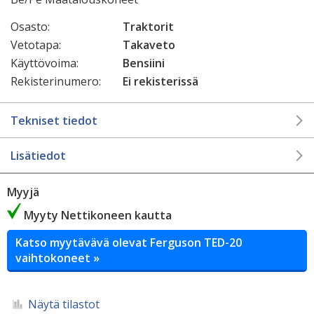
Osasto:
Traktorit
Vetotapa:
Takaveto
Käyttövoima:
Bensiini
Rekisterinumero:
Ei rekisterissä
Tekniset tiedot
Lisätiedot
Myyjä
Myyty Nettikoneen kautta
Katso myytävävä olevat Ferguson TED-20
vaihtokoneet »
Näytä tilastot