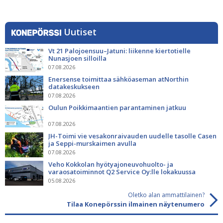
Uutiset
Vt 21 Palojoensuu–Jatuni: liikenne kiertotielle
Nunasjoen silloilla
07.08.2026
Enersense toimittaa sähköaseman atNorthin
datakeskukseen
07.08.2026
Oulun Poikkimaantien parantaminen jatkuu
07.08.2026
JH-Toimi vie vesakonraivauden uudelle tasolle Casen
ja Seppi-murskaimen avulla
07.08.2026
Veho Kokkolan hyötyajoneuvohuolto- ja
varaosatoiminnot Q2 Service Oy:lle lokakuussa
05.08.2026
Oletko alan ammattilainen?
Tilaa Konepörssin ilmainen näytenumero