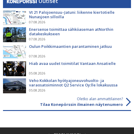
Uutiset
Vt 21 Palojoensuu–Jatuni: liikenne kiertotielle
Nunasjoen silloilla
07.08.2026
Enersense toimittaa sähköaseman atNorthin
datakeskukseen
07.08.2026
Oulun Poikkimaantien parantaminen jatkuu
07.08.2026
Hiab avaa uudet toimitilat Vantaan Ansatielle
05.08.2026
Veho Kokkolan hyötyajoneuvohuolto- ja
varaosatoiminnot Q2 Service Oy:lle lokakuussa
05.08.2026
Oletko alan ammattilainen?
Tilaa Konepörssin ilmainen näytenumero