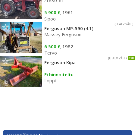
/1830-61
5 900 €
1961
,
Sipoo
(EI ALV VÄH.)
Ferguson MP-590
(4.1)
Massey Ferguson
6 500 €
1982
,
Tervo
(EI ALV VÄH.)
24H
Ferguson Kipa
Ei hinnoiteltu
Loppi