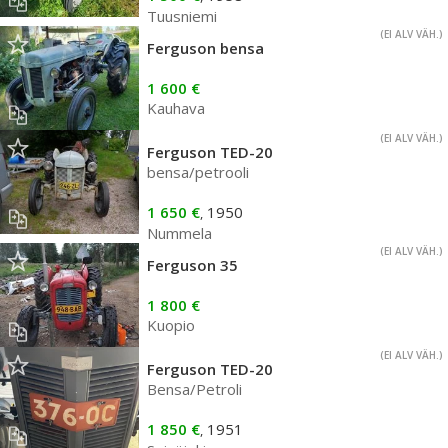
Tuusniemi
(EI ALV VÄH.)
Ferguson bensa
1 600 €
Kauhava
(EI ALV VÄH.)
Ferguson TED-20
bensa/petrooli
1 650 €
1950
,
Nummela
(EI ALV VÄH.)
Ferguson 35
1 800 €
Kuopio
(EI ALV VÄH.)
Ferguson TED-20
Bensa/Petroli
1 850 €
1951
,