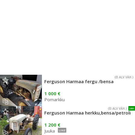
(EI ALV VÄH.)
Ferguson Harmaa fergu /bensa
1 000 €
Pomarkku
(EI ALV VÄH.)
24H
Ferguson Harmaa herkku,bensa/petroli
1 200 €
Juuka
LIIKE