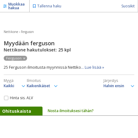
Muokkaa
Tallenna haku
Suosikit
hakua
Nettikone
›
Ferguson
Myydään ferguson
Nettikone hakutulokset: 25
kpl
Ferguson
25 Ferguson ilmoitusta myynnissä Nettiko
... Lue lisää »
Myyjä
Ilmoitus
Järjestys
Hinta sis. ALV
Ohituskaista
Nosta ilmoituksesi tähän?