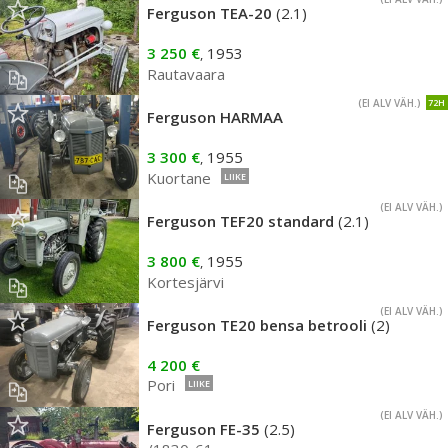
Ferguson TEA-20
(2.1)
3 250 €
1953
,
Rautavaara
(EI ALV VÄH.)
72H
Ferguson HARMAA
3 300 €
1955
,
Kuortane
LIIKE
(EI ALV VÄH.)
Ferguson TEF20 standard
(2.1)
3 800 €
1955
,
Kortesjärvi
(EI ALV VÄH.)
Ferguson TE20 bensa betrooli
(2)
4 200 €
Pori
LIIKE
(EI ALV VÄH.)
Ferguson FE-35
(2.5)