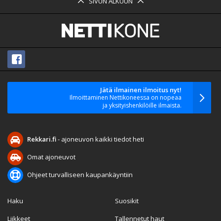
SIVUN ALKUUN
Jätä ilmainen ilmoitus nyt!
Ilmoittaminen Nettikoneessa on nopeaa
ja yksityishenkilöille ilmaista.
Rekkari.fi
- ajoneuvon kaikki tiedot heti
Omat ajoneuvot
Ohjeet turvalliseen kaupankäyntiin
Haku
Suosikit
Liikkeet
Tallennetut haut