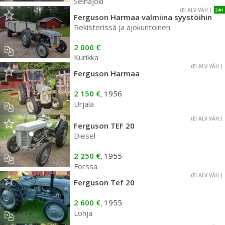
Seinäjoki
(EI ALV VÄH.)
24H
Ferguson Harmaa valmiina syystöihin
Rekisterissä ja ajokuntoinen
2 000 €
Kurikka
(EI ALV VÄH.)
Ferguson Harmaa
2 150 €
1956
,
Urjala
(EI ALV VÄH.)
Ferguson TEF 20
Diesel
2 250 €
1955
,
Forssa
(EI ALV VÄH.)
Ferguson Tef 20
2 600 €
1955
,
Lohja