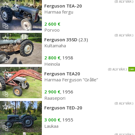
(EI ALV VÄH.)
Ferguson TEA-20
Harmaa fergu
2 600 €
Porvoo
(EI ALV VÄH.)
Ferguson 35SD
(2.3)
Kultamaha
2 800 €
1958
,
Heinola
(EI ALV VÄH.)
24H
Ferguson TEA20
Harmaa Ferguson ”Grålle”
2 900 €
1956
,
Raasepori
(EI ALV VÄH.)
Ferguson TED-20
3 000 €
1955
,
Laukaa
(EI ALV VÄH.)