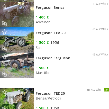
(EI ALV VÄH.)
Ferguson Bensa
1 400 €
Askainen
(EI ALV VÄH.)
Ferguson TEA 20
1 500 €
1956
,
Salo
(EI ALV VÄH.)
Ferguson Ferguson
1 500 €
Marttila
(EI ALV VÄH.)
72H
Ferguson TED20
Bensa/Petrooli
1 500 €
1958
,