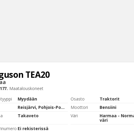
guson
TEA20
Haku
aa
Tyh
177.
Maatalouskoneet
styyppi
Myydään
Osasto
Traktorit
Reisjärvi, Pohjois-Pohjanmaa
Moottori
Bensiini
pa
Takaveto
Väri
Harmaa - Norma
väri
rinumero
Ei rekisterissä