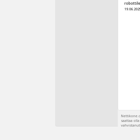
robottil
19.06.202
Nettikone.c
saattaa oll
vahvistanut