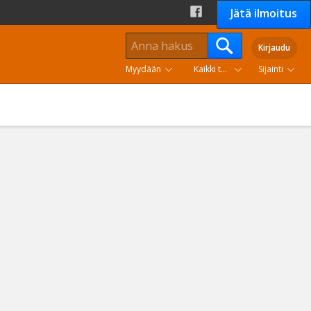
Jätä ilmoitus
Kirjaudu
Myydään
Kaikki tuoteryhmät
Sijainti