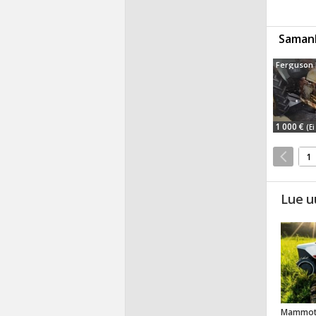
Samanl
1 000 €
(Ei
1
Lue u
Mammot