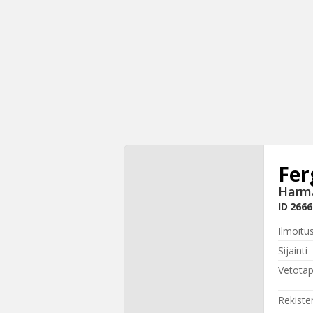
Fer
Harm
ID
2666
Ilmoitu
Sijainti
Vetota
Rekiste