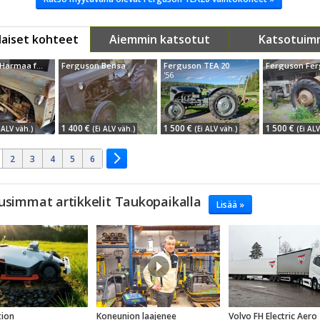
aiset kohteet
Aiemmin katsotut
Katsotuim
Ferguson Harmaa fergu /bensa
Ferguson Bensa
Ferguson TEA 20
Ferguson Fe
'56
1 400 €
1 500 €
1 500 €
 ALV väh.)
(Ei ALV väh.)
(Ei ALV väh.)
(Ei ALV
2
3
4
5
6
usimmat artikkelit Taukopaikalla
Lisää »
ion
Koneunion laajenee
Volvo FH Electric Aero