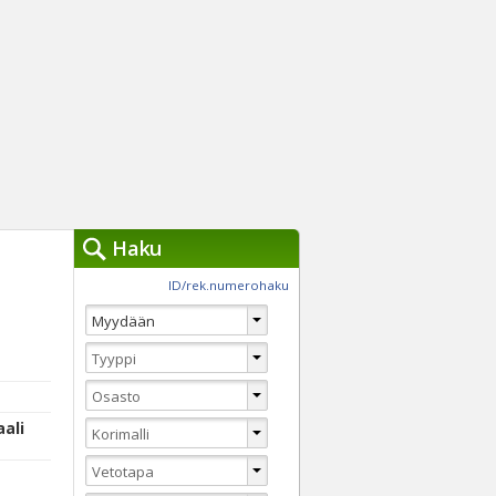
Haku
työkalut »
ID/rek.numerohaku
Käytät tällä hetkellä
jennä haut
Tarkkaa hakua
Vaihda Pikahakuun
ali