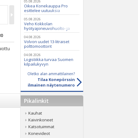
05.08.2026
Oikea Konekauppa Pro
esittelee uutuuksia
ammattikäyttöön
05.08.2026
Veho Kokkolan
hyötyajoneuvohuolto- ja
varaosatoiminnot Q2 Service
30
Oy:lle lokakuussa
04.08.2026
Volvon uudet 13-litraiset
polttomoottorit
hiottu
04.08.2026
Logistiikka turvaa Suomen
kilpailukyvyn
Oletko alan ammattilainen?
Tilaa Konepörssin
ilmainen näytenumero
Pikalinkit
Kauhat
Kaivinkoneet
Katsotuimmat
Konevideot