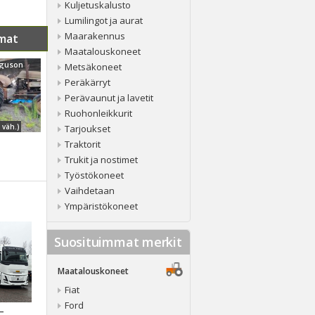
Kuljetuskalusto
Lumilingot ja aurat
Maarakennus
mat
Maatalouskoneet
rguson
Metsäkoneet
Peräkärryt
Perävaunut ja lavetit
Ruohonleikkurit
 väh.)
Tarjoukset
Traktorit
Trukit ja nostimet
Työstökoneet
Vaihdetaan
Ympäristökoneet
Suosituimmat merkit
Maatalouskoneet
Fiat
Ford
 –