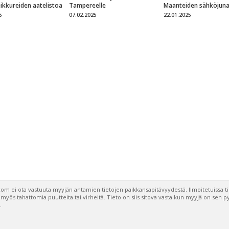
eikkureiden aatelistoa
Tampereelle
Maanteiden sähköjun
5
07.02.2025
22.01.2025
om ei ota vastuuta myyjän antamien tietojen paikkansapitävyydestä. Ilmoitetuissa t
a myös tahattomia puutteita tai virheitä. Tieto on siis sitova vasta kun myyjä on sen 
.