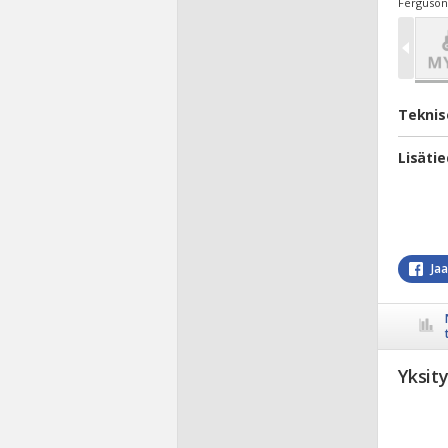
Ferguson
Teknis
Lisäti
Ja
Yksit