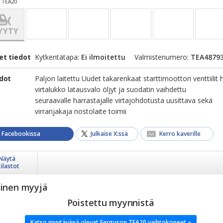
 TEA20
et tiedot
Kytkentätapa:
Ei ilmoitettu
Valmistenumero:
TEA4879
edot
Paljon laitettu Uudet takarenkaat starttimoottori venttiilit 
virtalukko latausvalo öljyt ja suodatin vaihdettu
seuraavalle harrastajalle virtajohdotusta uusittava sekä
virranjakaja nostolaite toimii
a Facebookissa
Julkaise X:ssä
Kerro kaverille
Näytä
tilastot
yinen myyjä
Poistettu myynnistä
Katso myytävänä olevat Ferguson TEA20 vaihtokoneet »