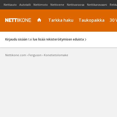
Nettiauto
Autotalli
Nettimoto
Nettivene
Nettivaraosa
Nettikaravaani
Rekk
Tarkka haku
Taukopaikka
30 
Kirjaudu sisään
tai
lue lisää rekisteröitymisen eduista
Nettikone.com
›
Ferguson
›
Konetietolomake