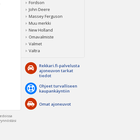
Fordson
a
John Deere
Massey Ferguson
Muu merkki
New Holland
Omavalmiste
Valmet
Valtra
Rekkari.fi-palvelusta
ajoneuvon tarkat
tiedot
Ohjeet turvalliseen
kaupankäyntiin
Omat ajoneuvot
iedoissa
pyynnöstäsi