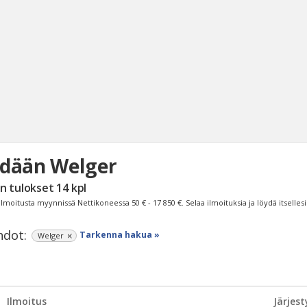
dään Welger
Haku
n tulokset
14
kpl
Tyh
ilmoitusta myynnissä Nettikoneessa
50 € - 17 850 €
. Selaa ilmoituksia ja löydä itselles
dot:
Tarkenna hakua »
Welger
Ilmoitus
Järjest