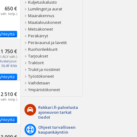
Kuljetuskalusto
650 €
Lumilingot ja aurat
 väh. kelp.)
Maarakennus
Maatalouskoneet
Metsäkoneet
yhteyttä
Peräkärryt
Perävaunut ja lavetit
Ruohonleikkurit
1 750 €
Tarjoukset
Ei ALV väh.)
tustarjous:
Traktorit
36,49 €/kk
Trukit ja nostimet
Työstökoneet
yhteyttä
Vaihdetaan
Ympäristökoneet
2 510 €
 väh. kelp.)
Rekkari.fi-palvelusta
ajoneuvon tarkat
tiedot
yhteyttä
Ohjeet turvalliseen
kaupankäyntiin