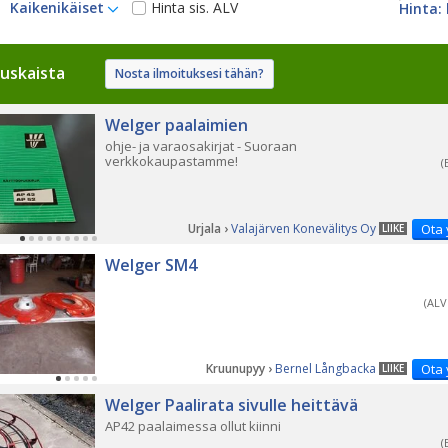
Kaikenikäiset
Hinta sis. ALV
uskaista
Nosta ilmoituksesi tähän?
Welger paalaimien
ohje- ja varaosakirjat - Suoraan
verkkokaupastamme!
(
Urjala ›
Valajärven Konevälitys Oy
Ota 
LIIKE
Welger SM4
(ALV
Kruunupyy ›
Bernel Långbacka
Ota 
LIIKE
Welger Paalirata sivulle heittävä
AP42 paalaimessa ollut kiinni
(