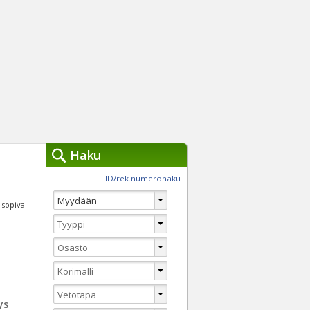
Haku
työkalut »
ID/rek.numerohaku
Käytät tällä hetkellä
jennä haut
i sopiva
Tarkkaa hakua
Vaihda Pikahakuun
ys