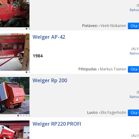
(
Rahoi
Pielavesi ›
Veeti Niskanen
Ota 
Welger AP-42
(ALV
Rahoi
1984
Pihtipudas ›
Markus Tiainen
Ota 
Welger Rp 200
(
Rahoi
Luoto ›
Elis Fagerholm
Ota 
Welger RP220 PROFI
(ALV