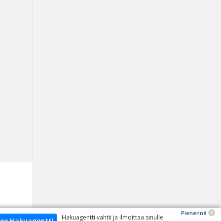
Pienennä
Hakuagentti vahtii ja ilmoittaa sinulle
ee Hakuagentti