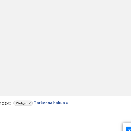
dot:
Tarkenna hakua »
Welger
T