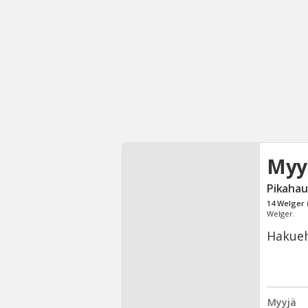
Myy
Pikahau
14
Welger
Welger.
Hakueh
Myyjä