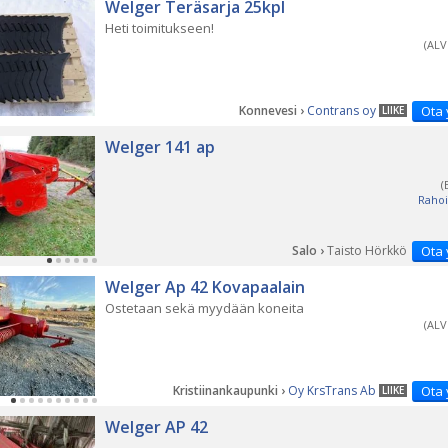
Welger Teräsarja 25kpl
Heti toimitukseen!
(ALV
Konnevesi ›
Contrans oy
Ota 
LIIKE
Welger 141 ap
(
Rahoi
Salo ›
Taisto Hörkkö
Ota 
Welger Ap 42 Kovapaalain
Ostetaan sekä myydään koneita
(ALV
Kristiinankaupunki ›
Oy KrsTrans Ab
Ota 
LIIKE
Welger AP 42