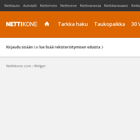
Nettiauto
Autotalli
Nettimoto
Nettivene
Nettivaraosa
Nettikaravaani
Rekk
Tarkka haku
Taukopaikka
30 
Kirjaudu sisään
tai
lue lisää rekisteröitymisen eduista
Nettikone.com
›
Welger