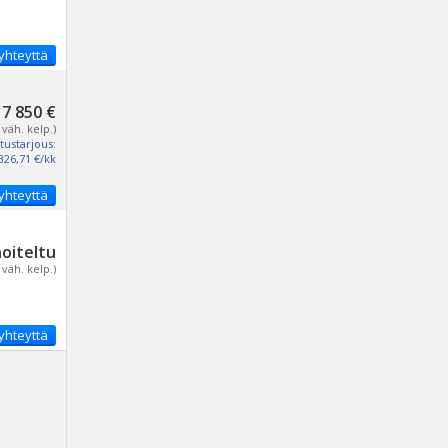
yhteyttä
17 850 €
 väh. kelp.)
tustarjous:
326,71 €/kk
yhteyttä
noiteltu
 väh. kelp.)
yhteyttä