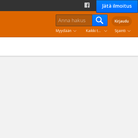
Jätä ilmoitus
Kirjaudu
Myydään
Kaikki tuoteryhmät
Sijainti