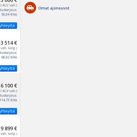
3 000 €
Ei ALV väh.)
Omat ajoneuvot
tustarjous:
59,04 €/kk
yhteyttä
3 514 €
 väh. kelp.)
tustarjous:
68,02 €/kk
yhteyttä
6 100 €
Ei ALV väh.)
tustarjous:
114,73 €/kk
yhteyttä
9 899 €
 väh. kelp.)