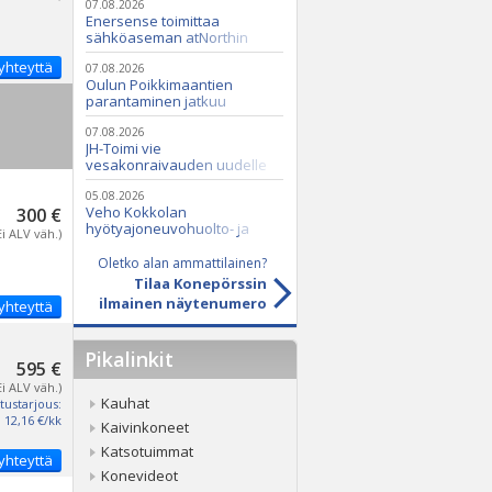
07.08.2026
Enersense toimittaa
sähköaseman atNorthin
datakeskukseen
yhteyttä
07.08.2026
Oulun Poikkimaantien
parantaminen jatkuu
07.08.2026
JH-Toimi vie
vesakonraivauden uudelle
tasolle Casen ja Seppi-
murskaimen avulla
05.08.2026
Veho Kokkolan
300 €
hyötyajoneuvohuolto- ja
Ei ALV väh.)
varaosatoiminnot Q2 Service
Oy:lle lokakuussa
Oletko alan ammattilainen?
Tilaa Konepörssin
ilmainen näytenumero
yhteyttä
Pikalinkit
595 €
Ei ALV väh.)
Kauhat
tustarjous:
12,16 €/kk
Kaivinkoneet
Katsotuimmat
yhteyttä
Konevideot