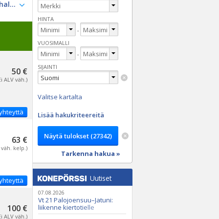
HINTA
-
VUOSIMALLI
-
SIJAINTI
50 €
Ei ALV väh.)
Valitse kartalta
yhteyttä
Lisää hakukriteereitä
63 €
 väh. kelp.)
Tarkenna hakua »
Uutiset
yhteyttä
07.08.2026
Vt 21 Palojoensuu–Jatuni:
100 €
liikenne kiertotielle
Nunasjoen silloilla
Ei ALV väh.)