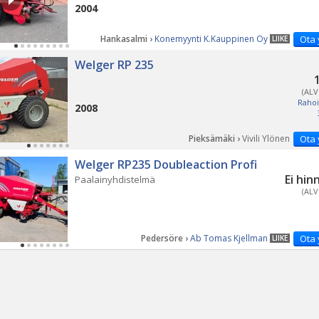
2004
Hankasalmi ›
Konemyynti K.Kauppinen Oy
Ota 
LIIKE
Welger RP 235
(ALV
Rahoi
2008
Pieksämäki ›
Vivili Ylönen
Ota 
Welger RP235 Doubleaction Profi
Ei hin
Paalainyhdistelmä
(ALV
Pedersöre ›
Ab Tomas Kjellman
Ota 
LIIKE