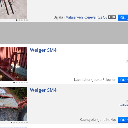
Urjala ›
Valajärven Konevälitys Oy
Ota 
LIIKE
Welger SM4
(
Lapinlahti ›
Jouko Riikonen
Ota 
Welger SM4
(
Rahoi
Kauhajoki ›
Juha Kokko
Ota 