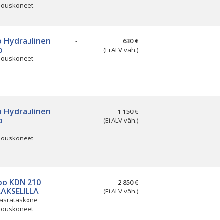
louskoneet
 Hydraulinen
-
630 €
o
(Ei ALV väh.)
louskoneet
 Hydraulinen
-
1 150 €
o
(Ei ALV väh.)
louskoneet
o KDN 210
-
2 850 €
LAKSELILLA
(Ei ALV väh.)
srataskone
louskoneet