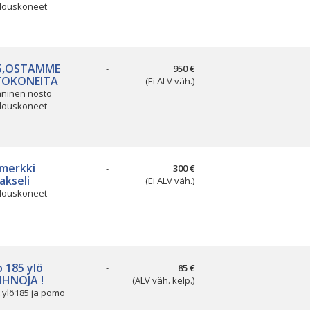
louskoneet
65,OSTAMME
-
950 €
TOKONEITA
(Ei ALV väh.)
ninen nosto
louskoneet
merkki
-
300 €
akseli
(Ei ALV väh.)
louskoneet
 185 ylö
-
85 €
IHNOJA !
(ALV väh. kelp.)
 ylö185 ja pomo