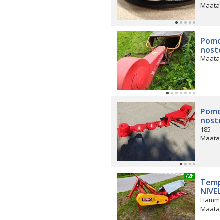
Maata
Pomo
nost
Maata
Pomo
nost
185
Maata
UUSI 72H
Temp
NIVE
Hamma
Maata