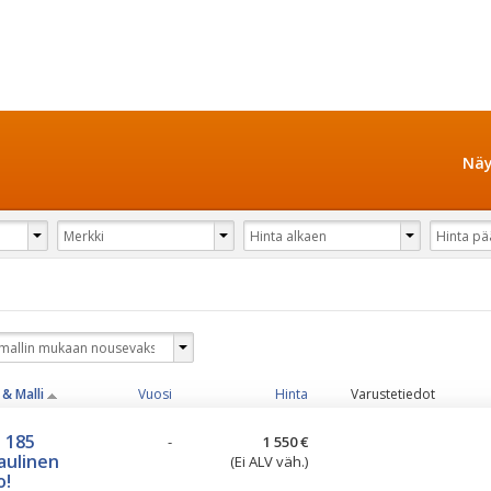
Näy
& Malli
Vuosi
Hinta
Varustetiedot
 185
-
1 550 €
aulinen
(Ei ALV väh.)
o!