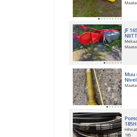
Maata
JF 1
NIIT
Mekaa
Maata
Muu 
Nivel
Maata
Pomo
185H
Hihnat
185