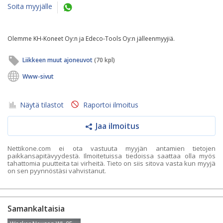
Soita myyjälle
Olemme KH-Koneet Oy:n ja Edeco-Tools Oy:n jälleenmyyjiä.
Liikkeen muut ajoneuvot
(70 kpl)
Www-sivut
Näytä tilastot
Raportoi ilmoitus
Jaa ilmoitus
Nettikone.com ei ota vastuuta myyjän antamien tietojen
paikkansapitävyydestä. Ilmoitetuissa tiedoissa saattaa olla myös
tahattomia puutteita tai virheitä. Tieto on siis sitova vasta kun myyjä
on sen pyynnöstäsi vahvistanut.
Samankaltaisia