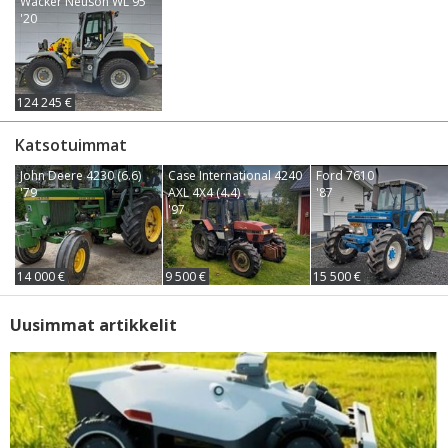
Wacker Neuson WL 95
'20
124 245 €
Katsotuimmat
John Deere 4230 (6.6)
Case International 4240
Ford 7610
'79
AXL 4X4 (4.4)
'87
'97
14 000 €
9 500 €
15 500 €
Uusimmat artikkelit