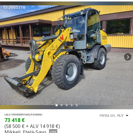
ID 2665318
(ALV VÄHENNYSKELPOINEN)
73 418 €
(58 500 € + ALV 14 918 €)
Mikkeli, Etelä-Savo
LIIKE