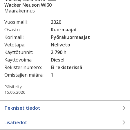
Wacker Neuson Wl60
Maarakennus
Vuosimalli:
2020
Osasto:
Kuormaajat
Korimalli:
Pyöräkuormaajat
Vetotapa:
Neliveto
Käyttötunnit:
2 790 h
Käyttövoima:
Diesel
Rekisterinumero:
Ei rekisterissä
Omistajien määrä:
1
Päivitetty:
15.05.2026
Tekniset tiedot
Lisätiedot