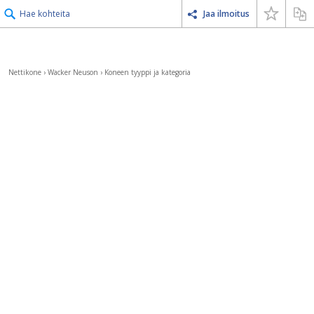
Hae kohteita
Jaa ilmoitus
Nettikone
›
Wacker Neuson
›
Koneen tyyppi ja kategoria