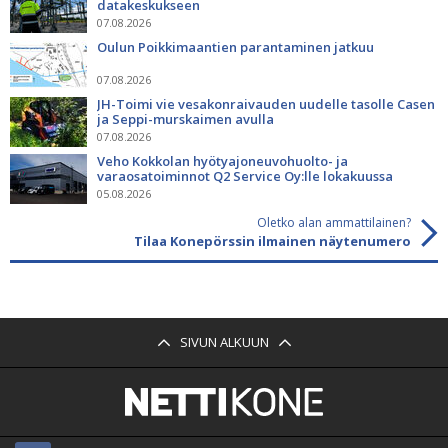
datakeskukseen
07.08.2026
Oulun Poikkimaantien parantaminen jatkuu
07.08.2026
JH-Toimi vie vesakonraivauden uudelle tasolle Casen
ja Seppi-murskaimen avulla
07.08.2026
Veho Kokkolan hyötyajoneuvohuolto- ja
varaosatoiminnot Q2 Service Oy:lle lokakuussa
05.08.2026
Oletko alan ammattilainen?
Tilaa Konepörssin ilmainen näytenumero
SIVUN ALKUUN