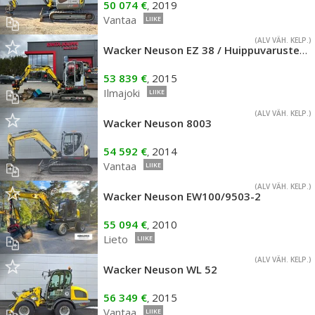
50 074 €
2019
,
Vantaa
LIIKE
(ALV VÄH. KELP.)
Wacker Neuson EZ 38 / Huippuvarusteltu minikaivuri!
53 839 €
2015
,
Ilmajoki
LIIKE
(ALV VÄH. KELP.)
Wacker Neuson 8003
54 592 €
2014
,
Vantaa
LIIKE
(ALV VÄH. KELP.)
Wacker Neuson EW100/9503-2
55 094 €
2010
,
Lieto
LIIKE
(ALV VÄH. KELP.)
Wacker Neuson WL 52
56 349 €
2015
,
Vantaa
LIIKE