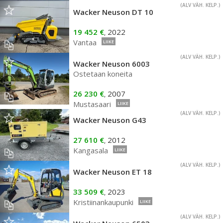
(ALV VÄH. KELP.)
Wacker Neuson DT 10
19 452 €
2022
,
Vantaa
LIIKE
(ALV VÄH. KELP.)
Wacker Neuson 6003
Ostetaan koneita
26 230 €
2007
,
Mustasaari
LIIKE
(ALV VÄH. KELP.)
Wacker Neuson G43
27 610 €
2012
,
Kangasala
LIIKE
(ALV VÄH. KELP.)
Wacker Neuson ET 18
33 509 €
2023
,
Kristiinankaupunki
LIIKE
(ALV VÄH. KELP.)