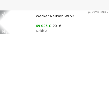
(ALV VÄH. KELP.)
Wacker Neuson WL52
69 025 €
2016
,
Nakkila
(ALV VÄH. KELP.)
Wacker Neuson Wl60
73 418 €
2020
,
Mikkeli
LIIKE
(ALV VÄH. KELP.)
Wacker Neuson EZ 80
74 045 €
2019
,
Kuopio
LIIKE
(ALV VÄH. KELP.)
Wacker Neuson EZ50
2 kpl koneita
74 045 €
2022
,