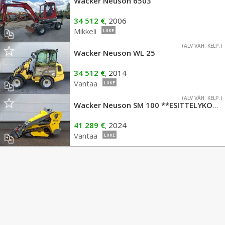
Wacker Neuson 6503
34 512 €
2006
,
Mikkeli
LIIKE
(ALV VÄH. KELP.)
Wacker Neuson WL 25
34 512 €
2014
,
Vantaa
LIIKE
(ALV VÄH. KELP.)
Wacker Neuson SM 100 **ESITTELYKONE**
41 289 €
2024
,
Vantaa
LIIKE