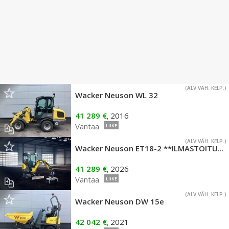
(ALV VÄH. KELP.)
Wacker Neuson WL 32
41 289 €
2016
,
Vantaa
LIIKE
(ALV VÄH. KELP.)
Wacker Neuson ET18-2 **ILMASTOITU UUTUUS**
41 289 €
2026
,
Vantaa
LIIKE
(ALV VÄH. KELP.)
Wacker Neuson DW 15e
42 042 €
2021
,