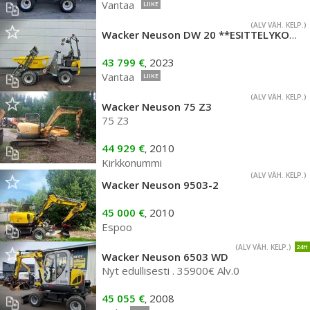
Vantaa
LIIKE
(ALV VÄH. KELP.)
Wacker Neuson DW 20 **ESITTELYKONE**
43 799 €
2023
,
Vantaa
LIIKE
(ALV VÄH. KELP.)
Wacker Neuson 75 Z3
75 Z3
44 929 €
2010
,
Kirkkonummi
(ALV VÄH. KELP.)
Wacker Neuson 9503-2
45 000 €
2010
,
Espoo
(ALV VÄH. KELP.)
24H
Wacker Neuson 6503 WD
Nyt edullisesti . 35900€ Alv.0
45 055 €
2008
,