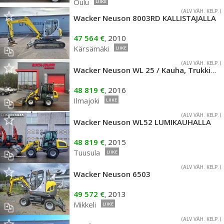
Oulu
LIIKE
(ALV VÄH. KELP.)
Wacker Neuson 8003RD KALLISTAJALLA
47 564 €
2010
,
Kärsämäki
LIIKE
(ALV VÄH. KELP.)
Wacker Neuson WL 25 / Kauha, Trukkipiikit, Rasvari, 30km/h
48 819 €
2016
,
Ilmajoki
LIIKE
(ALV VÄH. KELP.)
Wacker Neuson WL52 LUMIKAUHALLA
48 819 €
2015
,
Tuusula
LIIKE
(ALV VÄH. KELP.)
Wacker Neuson 6503
49 572 €
2013
,
Mikkeli
LIIKE
(ALV VÄH. KELP.)