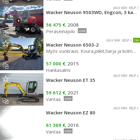
(ALV VÄH. KELP.)
Wacker Neuson 9503WD, Engcon, 3 kauhaa
56 475 €
2008
,
Peräseinäjoki
LIIKE
(ALV VÄH. KELP.)
72H
Wacker Neuson 6503-2
Myös vuokraus. Koura,piikit,harja ja kolme kauhaa
57 000 €
2015
,
Hankasalmi
(ALV VÄH. KELP.)
Wacker Neuson ET 35
59 612 €
2021
,
Vantaa
LIIKE
(ALV VÄH. KELP.)
Wacker Neuson EZ 80
61 369 €
2016
,
Vantaa
LIIKE