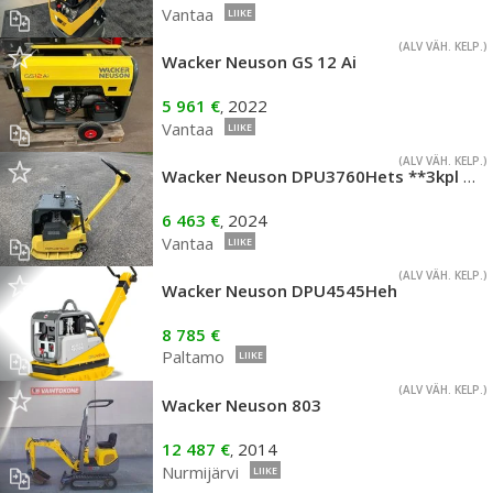
Vantaa
LIIKE
(ALV VÄH. KELP.)
Wacker Neuson GS 12 Ai
5 961 €
2022
,
Vantaa
LIIKE
(ALV VÄH. KELP.)
Wacker Neuson DPU3760Hets **3kpl ERÄ**
6 463 €
2024
,
Vantaa
LIIKE
(ALV VÄH. KELP.)
Wacker Neuson DPU4545Heh
8 785 €
Paltamo
LIIKE
(ALV VÄH. KELP.)
Wacker Neuson 803
12 487 €
2014
,
Nurmijärvi
LIIKE