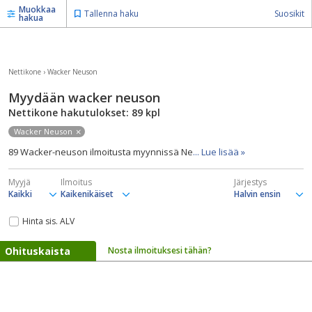
Muokkaa
Tallenna haku
Suosikit
hakua
Nettikone
›
Wacker Neuson
Myydään wacker neuson
Nettikone hakutulokset: 89
kpl
Wacker Neuson
89 Wacker-neuson ilmoitusta myynnissä Ne
... Lue lisää »
Myyjä
Ilmoitus
Järjestys
Hinta sis. ALV
Ohituskaista
Nosta ilmoituksesi tähän?