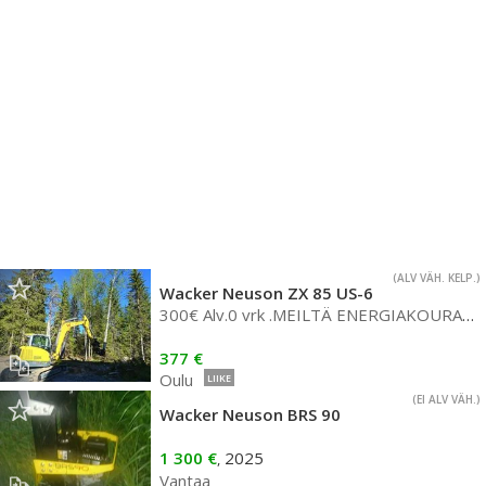
(ALV VÄH. KELP.)
Wacker Neuson ZX 85 US-6
300€ Alv.0 vrk .MEILTÄ ENERGIAKOURA KONE JA KÄRRY
377 €
Oulu
LIIKE
(EI ALV VÄH.)
Wacker Neuson BRS 90
1 300 €
2025
,
Vantaa