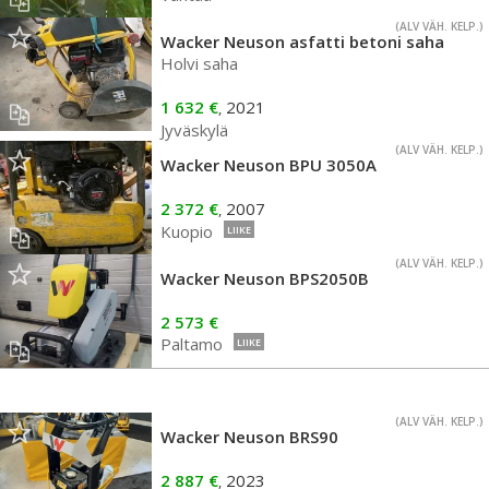
(ALV VÄH. KELP.)
Wacker Neuson asfatti betoni saha
Holvi saha
1 632 €
2021
,
Jyväskylä
(ALV VÄH. KELP.)
Wacker Neuson BPU 3050A
2 372 €
2007
,
Kuopio
LIIKE
(ALV VÄH. KELP.)
Wacker Neuson BPS2050B
2 573 €
Paltamo
LIIKE
(ALV VÄH. KELP.)
Wacker Neuson BRS90
2 887 €
2023
,