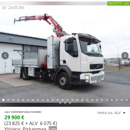
PÄIVITETTY 24H
ID 2645296
(ALV VÄHENNYSKELPOINEN)
29 900 €
(23 825 € + ALV 6 075 €)
Ylöjärvi, Pirkanmaa
LIIKE