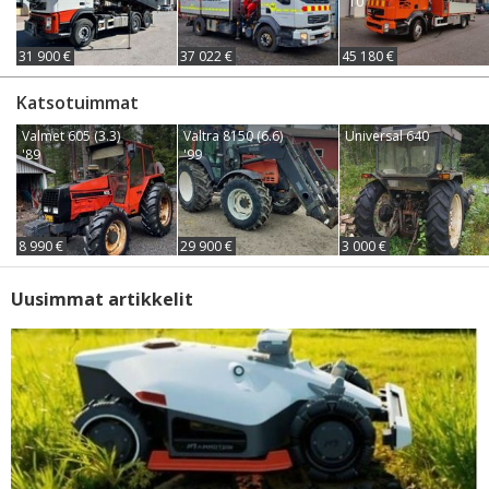
'10
31 900 €
37 022 €
45 180 €
Katsotuimmat
Valmet 605 (3.3)
Valtra 8150 (6.6)
Universal 640
'89
'99
8 990 €
29 900 €
3 000 €
Uusimmat artikkelit