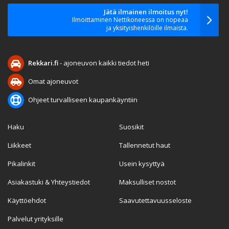
Jätä ilmainen ilmoitus nyt!
Ilmoittaminen Nettikoneessa on nopeaa
ja yksityishenkilöille ilmaista.
Rekkari.fi
- ajoneuvon kaikki tiedot heti
Omat ajoneuvot
Ohjeet turvalliseen kaupankäyntiin
Haku
Suosikit
Liikkeet
Tallennetut haut
Pikalinkit
Usein kysyttyä
Asiakastuki & Yhteystiedot
Maksulliset nostot
Käyttöehdot
Saavutettavuusseloste
Palvelut yrityksille