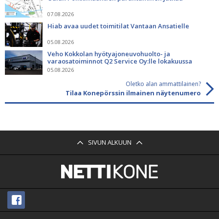
07.08.2026
Hiab avaa uudet toimitilat Vantaan Ansatielle
05.08.2026
Veho Kokkolan hyötyajoneuvohuolto- ja
varaosatoiminnot Q2 Service Oy:lle lokakuussa
05.08.2026
Oletko alan ammattilainen?
Tilaa Konepörssin ilmainen näytenumero
SIVUN ALKUUN