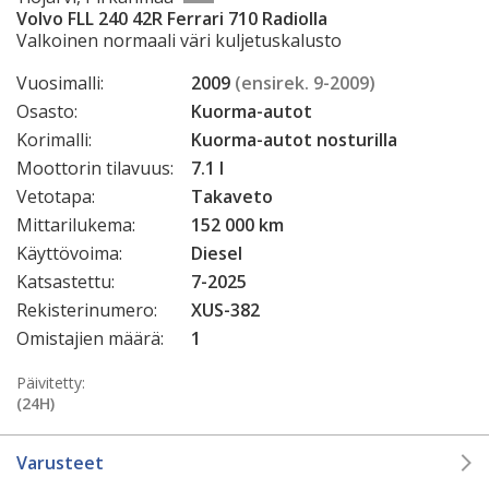
Volvo FLL 240 42R Ferrari 710 Radiolla
Valkoinen normaali väri kuljetuskalusto
Vuosimalli:
2009
(ensirek. 9-2009)
Osasto:
Kuorma-autot
Korimalli:
Kuorma-autot nosturilla
Moottorin tilavuus:
7.1 l
Vetotapa:
Takaveto
Mittarilukema:
152 000 km
Käyttövoima:
Diesel
Katsastettu:
7-2025
Rekisterinumero:
XUS-382
Omistajien määrä:
1
Päivitetty:
(24H)
Varusteet