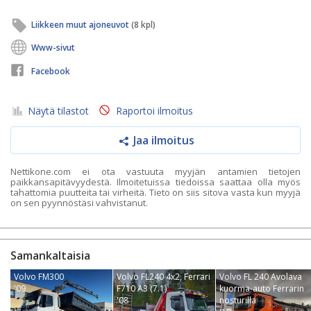
Liikkeen muut ajoneuvot
(8 kpl)
Www-sivut
Facebook
Näytä tilastot
Raportoi ilmoitus
Jaa ilmoitus
Nettikone.com ei ota vastuuta myyjän antamien tietojen
paikkansapitävyydestä. Ilmoitetuissa tiedoissa saattaa olla myös
tahattomia puutteita tai virheitä. Tieto on siis sitova vasta kun myyjä
on sen pyynnöstäsi vahvistanut.
Samankaltaisia
Volvo FM300
Volvo FL240 4x2, Ferrari
Volvo FL 240 Avolava
'09
F710 A3 (7.1)
kuorma-auto Ferrarin
'08
nosturilla