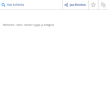
Hae kohteita
Jaa ilmoitus
Nettikone
›
Volvo
›
Koneen tyyppi ja kategoria