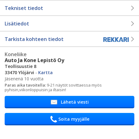
Tekniset tiedot
Lisätiedot
Tarkista kohteen tiedot
Koneliike
Auto Ja Kone Lepistö Oy
Teollisuustie 8
33470 Ylöjärvi
-
Kartta
Jäsenenä 10 vuotta
Paras aika tavoitella:
9-21 näytöt sovittaessa myös
pyhisin,viikonloppuisin ja iltaisin!
Lähetä viesti
Soita myyjälle