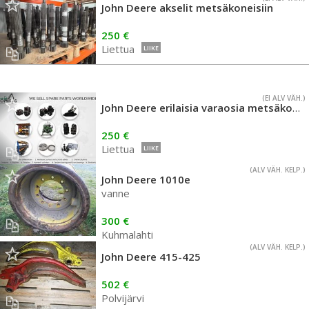
John Deere akselit metsäkoneisiin
250 €
Liettua
LIIKE
(EI ALV VÄH.)
John Deere erilaisia varaosia metsäkoneisiin
250 €
Liettua
LIIKE
(ALV VÄH. KELP.)
John Deere 1010e
vanne
300 €
Kuhmalahti
(ALV VÄH. KELP.)
John Deere 415-425
502 €
Polvijärvi