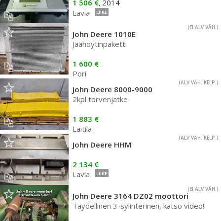
1 506 €
2014
,
Lavia
LIIKE
(EI ALV VÄH.)
John Deere 1010E
Jäähdytinpaketti
1 600 €
Pori
(ALV VÄH. KELP.)
John Deere 8000-9000
2kpl torvenjatke
1 883 €
Laitila
(ALV VÄH. KELP.)
John Deere HHM
2 134 €
Lavia
LIIKE
(EI ALV VÄH.)
John Deere 3164 DZ02 moottori
Täydellinen 3-sylinterinen, katso video!