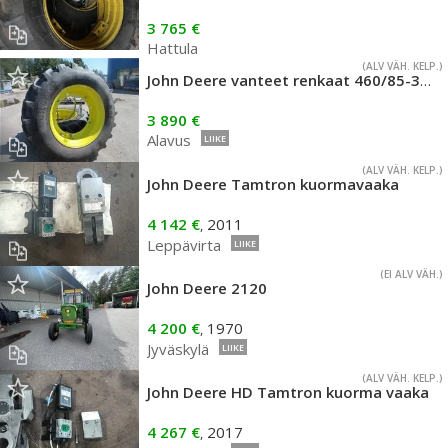
3 765 €
Hattula
(ALV VÄH. KELP.)
John Deere vanteet renkaat 460/85-38 Renkaat Cultor 460/85 R
3 890 €
Alavus
LIIKE
(ALV VÄH. KELP.)
John Deere Tamtron kuormavaaka
4 142 €
2011
,
Leppävirta
LIIKE
(EI ALV VÄH.)
John Deere 2120
4 200 €
1970
,
Jyväskylä
LIIKE
(ALV VÄH. KELP.)
John Deere HD Tamtron kuorma vaaka
4 267 €
2017
,