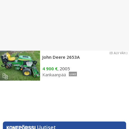
(EI ALV VÄH.)
John Deere 2653A
4 900 €
2005
,
Kankaanpää
LIIKE
Uutiset