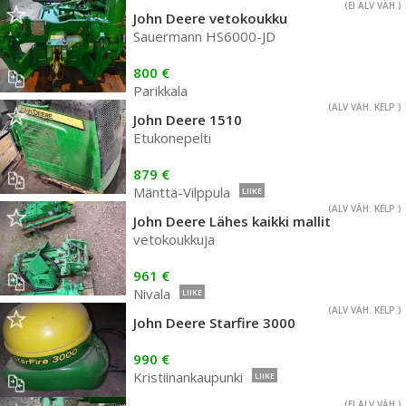
(EI ALV VÄH.)
John Deere vetokoukku
Sauermann HS6000-JD
800 €
Parikkala
(ALV VÄH. KELP.)
John Deere 1510
Etukonepelti
879 €
Mänttä-Vilppula
LIIKE
(ALV VÄH. KELP.)
John Deere Lähes kaikki mallit
vetokoukkuja
961 €
Nivala
LIIKE
(ALV VÄH. KELP.)
John Deere Starfire 3000
990 €
Kristiinankaupunki
LIIKE
(EI ALV VÄH.)