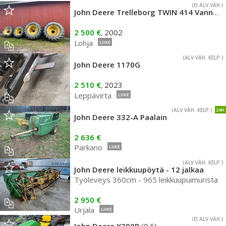
(EI ALV VÄH.)
John Deere Trelleborg TWIN 414 Vannesarja
2 500 €
2002
,
Lohja
LIIKE
(ALV VÄH. KELP.)
John Deere 1170G
2 510 €
2023
,
Leppävirta
LIIKE
(ALV VÄH. KELP.)
24H
John Deere 332-A Paalain
2 636 €
Parkano
LIIKE
(ALV VÄH. KELP.)
John Deere leikkuupöytä - 12 jalkaa
Työleveys 360cm - 965 leikkuupuimurista
2 950 €
Urjala
LIIKE
(EI ALV VÄH.)