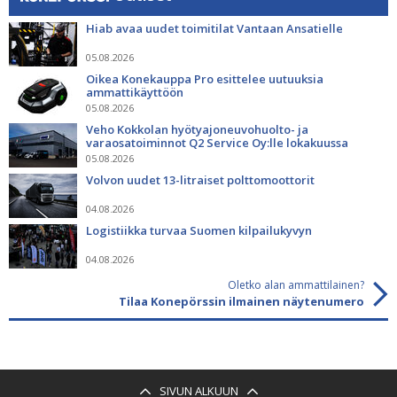
Hiab avaa uudet toimitilat Vantaan Ansatielle
05.08.2026
Oikea Konekauppa Pro esittelee uutuuksia
ammattikäyttöön
05.08.2026
Veho Kokkolan hyötyajoneuvohuolto- ja
varaosatoiminnot Q2 Service Oy:lle lokakuussa
05.08.2026
Volvon uudet 13-litraiset polttomoottorit
04.08.2026
Logistiikka turvaa Suomen kilpailukyvyn
04.08.2026
Oletko alan ammattilainen?
Tilaa Konepörssin ilmainen näytenumero
SIVUN ALKUUN