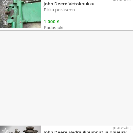
John Deere Vetokoukku
Pikku peräseen
1 000 €
Padasjoki
(EI ALV VÄH.)
John Deere Hydraulipumput ja ohjausventtiilit