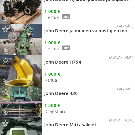
1 000 €
Liettua
LIIKE
(EI ALV VÄH.)
John Deere ja muiden valmistajien moottorit
1 000 €
Liettua
LIIKE
(ALV VÄH. KELP.)
John Deere H754
1 000 €
Ranua
(EI ALV VÄH.)
John Deere 430
1 500 €
Dragsfjärd
(ALV VÄH. KELP.)
John Deere Mittasakset