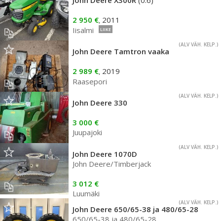
John Deere X300R
(0.6)
2 950 €
2011
,
Iisalmi
LIIKE
(ALV VÄH. KELP.)
John Deere Tamtron vaaka
2 989 €
2019
,
Raasepori
(ALV VÄH. KELP.)
John Deere 330
3 000 €
Juupajoki
(ALV VÄH. KELP.)
John Deere 1070D
John Deere/Timberjack
3 012 €
Luumäki
(ALV VÄH. KELP.)
John Deere 650/65-38 ja 480/65-28
650/65-38 ja 480/65-28