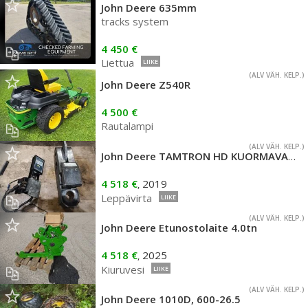
John Deere 635mm
tracks system
4 450 €
Liettua
LIIKE
(ALV VÄH. KELP.)
John Deere Z540R
4 500 €
Rautalampi
(ALV VÄH. KELP.)
John Deere TAMTRON HD KUORMAVAAKA
4 518 €
2019
,
Leppävirta
LIIKE
(ALV VÄH. KELP.)
John Deere Etunostolaite 4.0tn
4 518 €
2025
,
Kiuruvesi
LIIKE
(ALV VÄH. KELP.)
John Deere 1010D, 600-26.5