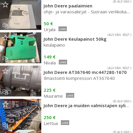
(EI ALV VÄH.)
John Deere paalaimien
ohje- ja varaosakirjat - Suoraan verkkokaupastamme!
50 €
Urjala
LIIKE
(ALV VÄH. KELP.)
John Deere Keulapainot 50kg
keulapaino
149 €
Nivala
LIIKE
(ALV VÄH. KELP.)
John Deere AT367640 mc447280-1670
Ilmastointi kompressori AT367640
225 €
Muurame
LIIKE
(EI ALV VÄH.)
John Deere ja muiden valmistajien sylinterit
250 €
Liettua
LIIKE
(EI ALV VÄH.)