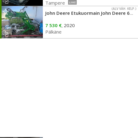
Tampere
LIIKE
(ALV VÄH. KELP.)
John Deere Etukuormain John Deere 603R
7 530 €
2020
,
Pälkäne