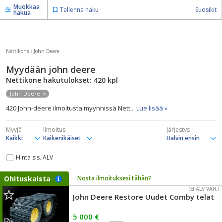
Muokkaa
Tallenna haku
Suosikit
hakua
Nettikone
›
John Deere
Myydään john deere
Nettikone hakutulokset: 420
kpl
John Deere
420 John-deere ilmoitusta myynnissä Nett
... Lue lisää »
Myyjä
Ilmoitus
Järjestys
Hinta sis. ALV
Ohituskaista
Nosta ilmoituksesi tähän?
(EI ALV VÄH.)
John Deere Restore Uudet Comby telat
5 000 €