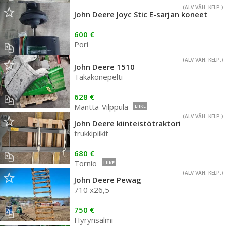
(ALV VÄH. KELP.)
John Deere Joyc Stic E-sarjan koneet
600 €
Pori
(ALV VÄH. KELP.)
John Deere 1510
Takakonepelti
628 €
Mänttä-Vilppula
LIIKE
(ALV VÄH. KELP.)
John Deere kiinteistötraktori
trukkipiikit
680 €
Tornio
LIIKE
(ALV VÄH. KELP.)
John Deere Pewag
710 x26,5
750 €
Hyrynsalmi