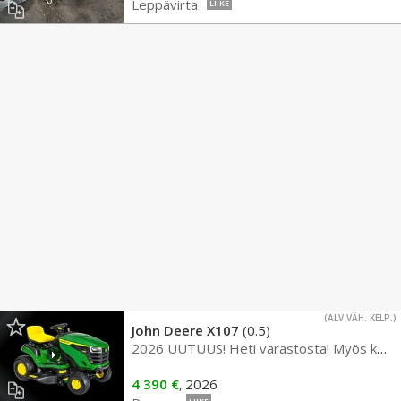
Leppävirta
LIIKE
(ALV VÄH. KELP.)
John Deere X107
(0.5)
2026 UUTUUS! Heti varastosta! Myös kotiintoimitus!
4 390 €
2026
,