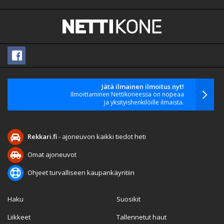
Jätä ilmainen ilmoitus nyt!
Ilmoittaminen Nettikoneessa on nopeaa
ja yksityishenkilöille ilmaista.
Rekkari.fi
- ajoneuvon kaikki tiedot heti
Omat ajoneuvot
Ohjeet turvalliseen kaupankäyntiin
Haku
Suosikit
Liikkeet
Tallennetut haut