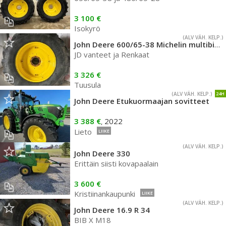
3 100 €
Isokyrö
(ALV VÄH. KELP.)
John Deere 600/65-38 Michelin multibib 80% ja JD alkuperäis vanteet
JD vanteet ja Renkaat
3 326 €
Tuusula
(ALV VÄH. KELP.)
24H
John Deere Etukuormaajan sovitteet
3 388 €
2022
,
Lieto
LIIKE
(ALV VÄH. KELP.)
John Deere 330
Erittäin siisti kovapaalain
3 600 €
Kristiinankaupunki
LIIKE
(ALV VÄH. KELP.)
John Deere 16.9 R 34
BIB X M18