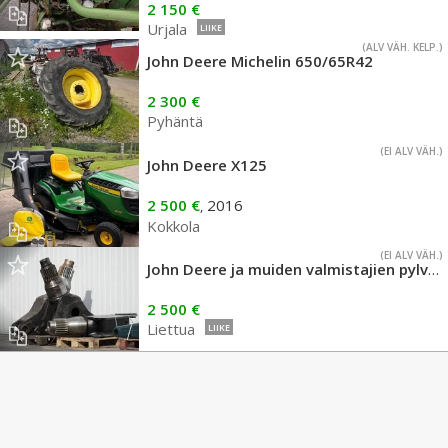
2 150 €
Urjala
LIIKE
(ALV VÄH. KELP.)
John Deere Michelin 650/65R42
2 300 €
Pyhäntä
(EI ALV VÄH.)
John Deere X125
2 500 €
2016
,
Kokkola
(EI ALV VÄH.)
John Deere ja muiden valmistajien pylväät
2 500 €
Liettua
LIIKE