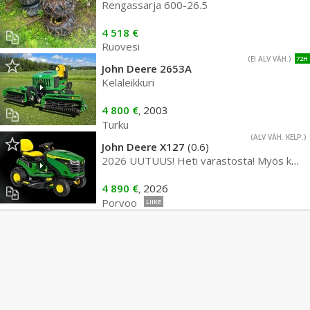
Rengassarja 600-26.5
4 518 €
Ruovesi
(EI ALV VÄH.)
72H
John Deere 2653A
Kelaleikkuri
4 800 €
2003
,
Turku
(ALV VÄH. KELP.)
John Deere X127
(0.6)
2026 UUTUUS! Heti varastosta! Myös kotiintoimitus!
4 890 €
2026
,
Porvoo
LIIKE