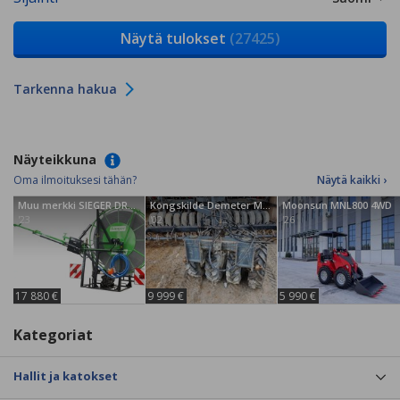
Näytä tulokset
(27425)
Tarkenna hakua
Näyteikkuna
Oma ilmoituksesi tähän?
Näytä kaikki ›
Muu merkki SIEGER DRAIN-JET S
Kongskilde Demeter Multiseed 4000
Moonsun MNL800 4WD
'23
'02
'26
17 880 €
9 999 €
5 990 €
Kategoriat
Hallit ja katokset