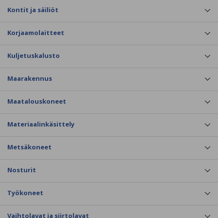
Kontit ja säiliöt
Korjaamolaitteet
Kuljetuskalusto
Maarakennus
Maatalouskoneet
Materiaalinkäsittely
Metsäkoneet
Nosturit
Työkoneet
Vaihtolavat ja siirtolavat