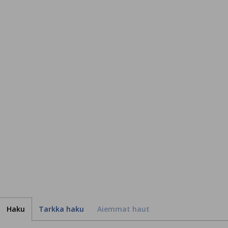
Haku
Tarkka haku
Aiemmat haut