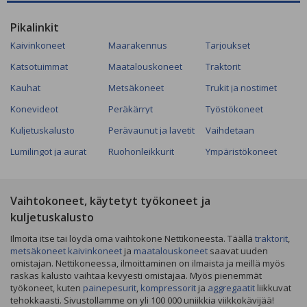
Pikalinkit
Kaivinkoneet
Maarakennus
Tarjoukset
Katsotuimmat
Maatalouskoneet
Traktorit
Kauhat
Metsäkoneet
Trukit ja nostimet
Konevideot
Peräkärryt
Työstökoneet
Kuljetuskalusto
Perävaunut ja lavetit
Vaihdetaan
Lumilingot ja aurat
Ruohonleikkurit
Ympäristökoneet
Vaihtokoneet, käytetyt työkoneet ja
kuljetuskalusto
Ilmoita itse tai löydä oma vaihtokone Nettikoneesta. Täällä
traktorit
,
metsäkoneet
kaivinkoneet
ja
maatalouskoneet
saavat uuden
omistajan. Nettikoneessa, ilmoittaminen on ilmaista ja meillä myös
raskas kalusto vaihtaa kevyesti omistajaa. Myös pienemmät
työkoneet, kuten
painepesurit
,
kompressorit
ja
aggregaatit
liikkuvat
tehokkaasti. Sivustollamme on yli 100 000 uniikkia viikkokävijää!