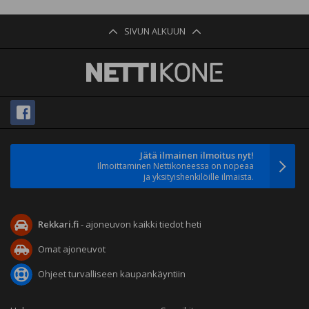
SIVUN ALKUUN
Jätä ilmainen ilmoitus nyt!
Ilmoittaminen Nettikoneessa on nopeaa
ja yksityishenkilöille ilmaista.
Rekkari.fi
- ajoneuvon kaikki tiedot heti
Omat ajoneuvot
Ohjeet turvalliseen kaupankäyntiin