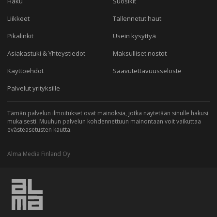
Haku
Suosikit
Liikkeet
Tallennetut haut
Pikalinkit
Usein kysyttyä
Asiakastuki & Yhteystiedot
Maksulliset nostot
Käyttöehdot
Saavutettavuusseloste
Palvelut yrityksille
Tämän palvelun ilmoitukset ovat mainoksia, jotka näytetään sinulle hakusi
mukaisesti. Muuhun palvelun kohdennettuun mainontaan voit vaikuttaa
evästeasetusten kautta.
Alma Media Finland Oy