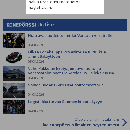
halua rekisterinumerotietoa
näytettävän.
Uutiset
Hiab avaa uudet toimitilat Vantaan Ansatielle
05.08.2026
Oikea Konekauppa Pro esittelee uutuuksia
ammattikäyttöön
05.08.2026
Veho Kokkolan hyötyajoneuvohuolto- ja
varaosatoiminnot Q2 Service Oy:lle lokakuussa
05.08.2026
Volvon uudet 13-litraiset polttomoottorit
04.08.2026
Logistiikka turvaa Suomen kilpailukyvyn
04.08.2026
Oletko alan ammattilainen?
Tilaa Konepörssin ilmainen näytenumero