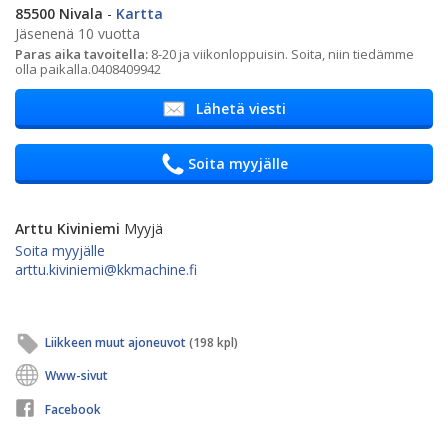
85500 Nivala
-
Kartta
Jäsenenä 10 vuotta
Paras aika tavoitella:
8-20 ja viikonloppuisin. Soita, niin tiedämme
olla paikalla.0408409942
Lähetä viesti
Soita myyjälle
Arttu Kiviniemi
Myyjä
Soita myyjälle
arttu.kiviniemi@kkmachine.fi
Liikkeen muut ajoneuvot
(198 kpl)
Www-sivut
Facebook