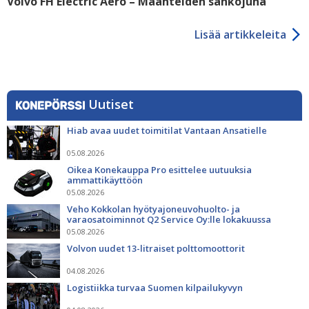
Volvo FH Electric Aero – Maanteiden sähköjuna
Lisää artikkeleita
Uutiset
Hiab avaa uudet toimitilat Vantaan Ansatielle
05.08.2026
Oikea Konekauppa Pro esittelee uutuuksia
ammattikäyttöön
05.08.2026
Veho Kokkolan hyötyajoneuvohuolto- ja
varaosatoiminnot Q2 Service Oy:lle lokakuussa
05.08.2026
Volvon uudet 13-litraiset polttomoottorit
04.08.2026
Logistiikka turvaa Suomen kilpailukyvyn