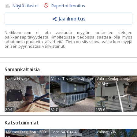
Näytä tilastot
Raportoi ilmoitus
Jaa ilmoitus
Nettikone.com ei ota vastuuta myyjän antamien tietojen
paikkansapitävyydestä. Ilmoitetuissa tiedoissa saattaa olla myös
tahattomia puutteita tai virheitä. Tieto on siis sitova vasta kun myyjä
on sen pyynnöstäsi vahvistanut.
Samankaltaisia
Valtra N sarja
Valtra T-sarjan lisäpaino
Valtra Keulapainoja
37.5kg
80 €
82 €
135 €
Katsotuimmat
Massey Ferguson 1200
Ford 6410 (4.4)
Valmet 805