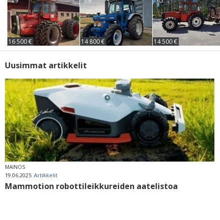
'79
'89
'85
16 500 €
14 800 €
14 500 €
Uusimmat artikkelit
MAINOS
19.06.2025
Artikkelit
Mammotion robottileikkureiden aatelistoa