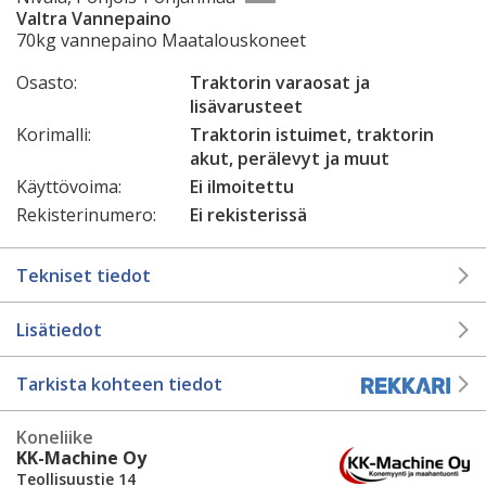
Valtra Vannepaino
70kg vannepaino Maatalouskoneet
Osasto:
Traktorin varaosat ja
lisävarusteet
Korimalli:
Traktorin istuimet, traktorin
akut, perälevyt ja muut
Käyttövoima:
Ei ilmoitettu
Rekisterinumero:
Ei rekisterissä
Tekniset tiedot
Lisätiedot
Tarkista kohteen tiedot
Koneliike
KK-Machine Oy
Teollisuustie 14