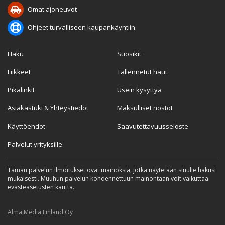
Omat ajoneuvot
Ohjeet turvalliseen kaupankäyntiin
Haku
Suosikit
Liikkeet
Tallennetut haut
Pikalinkit
Usein kysyttyä
Asiakastuki & Yhteystiedot
Maksulliset nostot
Käyttöehdot
Saavutettavuusseloste
Palvelut yrityksille
Tämän palvelun ilmoitukset ovat mainoksia, jotka näytetään sinulle hakusi
mukaisesti. Muuhun palvelun kohdennettuun mainontaan voit vaikuttaa
evästeasetusten kautta.
Alma Media Finland Oy