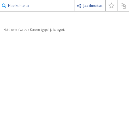
Hae kohteita
Jaa ilmoitus
Nettikone
›
Valtra
›
Koneen tyyppi ja kategoria