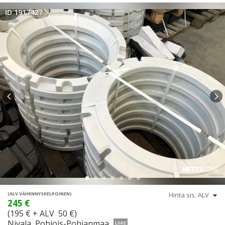
ID 1917427
(ALV VÄHENNYSKELPOINEN)
245 €
(195 € + ALV 50 €)
Nivala, Pohjois-Pohjanmaa
LIIKE