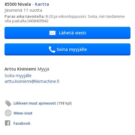
85500 Nivala
-
Kartta
Jäsenenä 11 vuotta
Paras aika tavoitella:
8-20 ja viikonloppuisin. Soita, niin tiedämme
olla paikalla.0408409942
Lähetä viesti
Soita myyjälle
Arttu Kiviniemi
Myyjä
Soita myyjälle
arttu.kiviniemi@kkmachine.fi
Liikkeen muut ajoneuvot
(198 kpl)
Www-sivut
Facebook