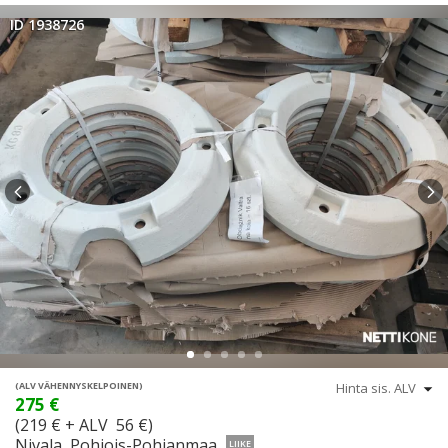
ID 1938726
(ALV VÄHENNYSKELPOINEN)
275 €
(219 € + ALV 56 €)
Nivala, Pohjois-Pohjanmaa
LIIKE