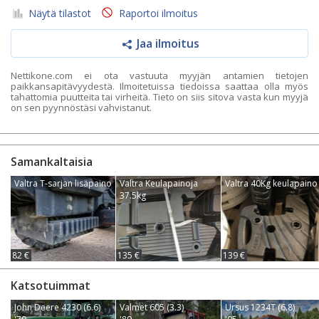
Näytä tilastot
Raportoi ilmoitus
Jaa ilmoitus
Nettikone.com ei ota vastuuta myyjän antamien tietojen
paikkansapitävyydestä. Ilmoitetuissa tiedoissa saattaa olla myös
tahattomia puutteita tai virheitä. Tieto on siis sitova vasta kun myyjä
on sen pyynnöstäsi vahvistanut.
Samankaltaisia
Valtra T-sarjan lisäpaino
Valtra Keulapainoja
Valtra 40Kg keulapaino
37.5kg
82 €
135 €
139 €
Katsotuimmat
John Deere 4230 (6.6)
Valmet 605 (3.3)
Ursus 1234T (6.8)