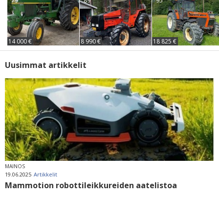
'79
'89
'95
14 000 €
8 990 €
18 825 €
Uusimmat artikkelit
MAINOS
19.06.2025
Artikkelit
Mammotion robottileikkureiden aatelistoa