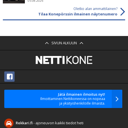
05.08.2026
Oletko alan ammattilainen?
Tilaa Konepörssin ilmainen näytenumero
SIVUN ALKUUN
Jätä ilmainen ilmoitus nyt!
Ilmoittaminen Nettikoneessa on nopeaa
ja yksityishenkilöille ilmaista.
Rekkari.fi
- ajoneuvon kaikki tiedot heti