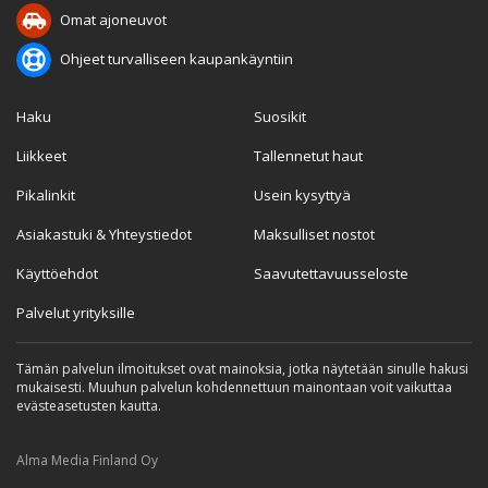
Omat ajoneuvot
Ohjeet turvalliseen kaupankäyntiin
Haku
Suosikit
Liikkeet
Tallennetut haut
Pikalinkit
Usein kysyttyä
Asiakastuki & Yhteystiedot
Maksulliset nostot
Käyttöehdot
Saavutettavuusseloste
Palvelut yrityksille
Tämän palvelun ilmoitukset ovat mainoksia, jotka näytetään sinulle hakusi
mukaisesti. Muuhun palvelun kohdennettuun mainontaan voit vaikuttaa
evästeasetusten kautta.
Alma Media Finland Oy