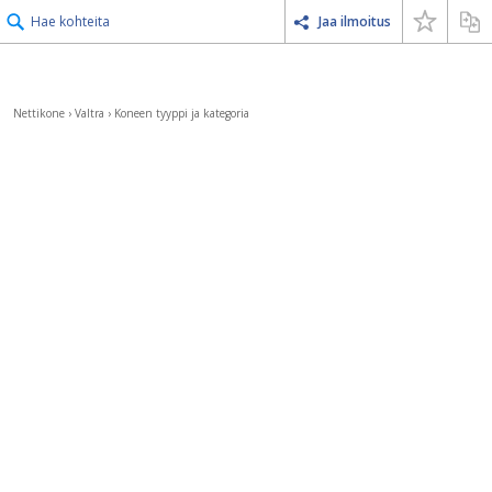
Hae kohteita
Jaa ilmoitus
Nettikone
›
Valtra
›
Koneen tyyppi ja kategoria