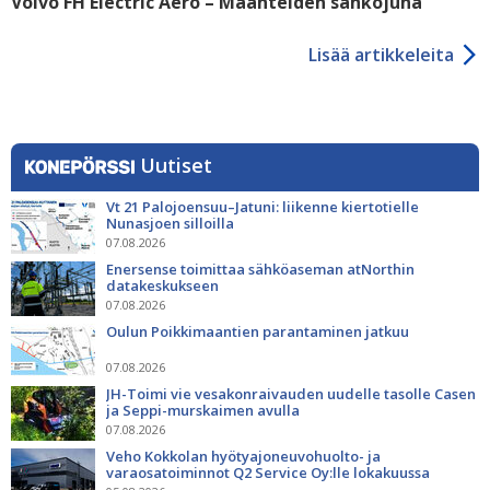
Volvo FH Electric Aero – Maanteiden sähköjuna
Lisää artikkeleita
Uutiset
Vt 21 Palojoensuu–Jatuni: liikenne kiertotielle
Nunasjoen silloilla
07.08.2026
Enersense toimittaa sähköaseman atNorthin
datakeskukseen
07.08.2026
Oulun Poikkimaantien parantaminen jatkuu
07.08.2026
JH-Toimi vie vesakonraivauden uudelle tasolle Casen
ja Seppi-murskaimen avulla
07.08.2026
Veho Kokkolan hyötyajoneuvohuolto- ja
varaosatoiminnot Q2 Service Oy:lle lokakuussa