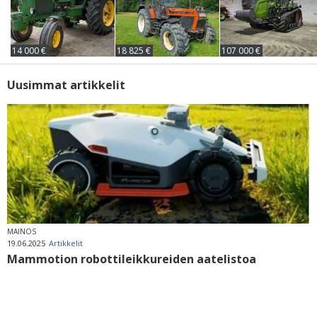
14 000 €
18 825 €
107 000 €
Uusimmat artikkelit
MAINOS
19.06.2025
Artikkelit
Mammotion robottileikkureiden aatelistoa