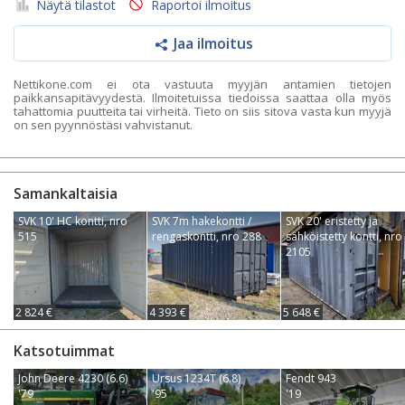
Näytä tilastot
Raportoi ilmoitus
Jaa ilmoitus
Nettikone.com ei ota vastuuta myyjän antamien tietojen
paikkansapitävyydestä. Ilmoitetuissa tiedoissa saattaa olla myös
tahattomia puutteita tai virheitä. Tieto on siis sitova vasta kun myyjä
on sen pyynnöstäsi vahvistanut.
Samankaltaisia
SVK 10' HC kontti, nro
SVK 7m hakekontti /
SVK 20' eristetty ja
515
rengaskontti, nro 288
sähköistetty kontti, nro
2105
2 824 €
4 393 €
5 648 €
Katsotuimmat
John Deere 4230 (6.6)
Ursus 1234T (6.8)
Fendt 943
'79
'95
'19