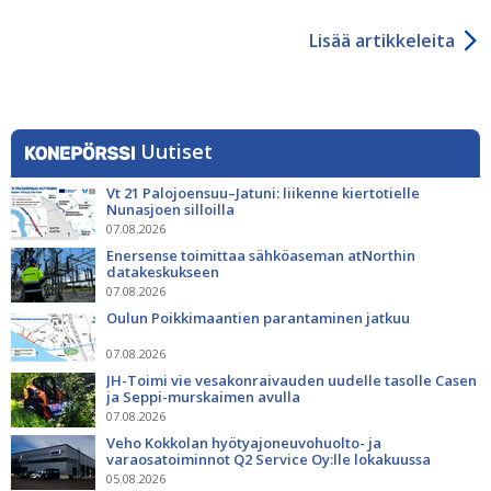
Lisää artikkeleita
Uutiset
Vt 21 Palojoensuu–Jatuni: liikenne kiertotielle
Nunasjoen silloilla
07.08.2026
Enersense toimittaa sähköaseman atNorthin
datakeskukseen
07.08.2026
Oulun Poikkimaantien parantaminen jatkuu
07.08.2026
JH-Toimi vie vesakonraivauden uudelle tasolle Casen
ja Seppi-murskaimen avulla
07.08.2026
Veho Kokkolan hyötyajoneuvohuolto- ja
varaosatoiminnot Q2 Service Oy:lle lokakuussa
05.08.2026