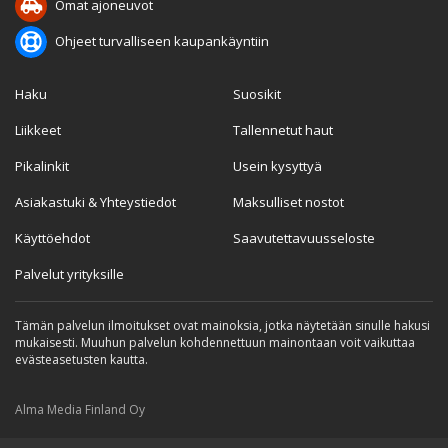
Omat ajoneuvot
Ohjeet turvalliseen kaupankäyntiin
Haku
Suosikit
Liikkeet
Tallennetut haut
Pikalinkit
Usein kysyttyä
Asiakastuki & Yhteystiedot
Maksulliset nostot
Käyttöehdot
Saavutettavuusseloste
Palvelut yrityksille
Tämän palvelun ilmoitukset ovat mainoksia, jotka näytetään sinulle hakusi
mukaisesti. Muuhun palvelun kohdennettuun mainontaan voit vaikuttaa
evästeasetusten kautta.
Alma Media Finland Oy