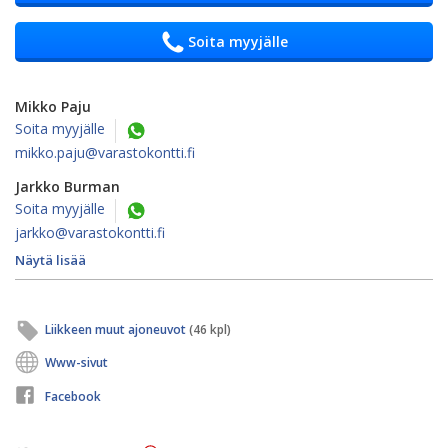
Soita myyjälle
Mikko Paju
Soita myyjälle
mikko.paju@varastokontti.fi
Jarkko Burman
Soita myyjälle
jarkko@varastokontti.fi
Näytä lisää
Liikkeen muut ajoneuvot
(46 kpl)
Www-sivut
Facebook