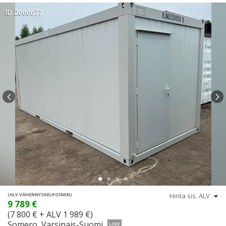
ID 2666677
(ALV VÄHENNYSKELPOINEN)
9 789 €
(7 800 € + ALV 1 989 €)
Somero, Varsinais-Suomi
LIIKE