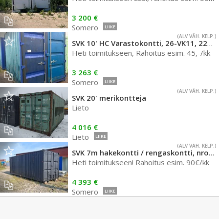
3 200 €
Somero
LIIKE
(ALV VÄH. KELP.)
SVK 10' HC Varastokontti, 26-VK11, 2240
Heti toimitukseen, Rahoitus esim. 45,-/kk
3 263 €
Somero
LIIKE
(ALV VÄH. KELP.)
SVK 20' merikontteja
Lieto
4 016 €
Lieto
LIIKE
(ALV VÄH. KELP.)
SVK 7m hakekontti / rengaskontti, nro 288
Heti toimitukseen! Rahoitus esim. 90€/kk
4 393 €
Somero
LIIKE