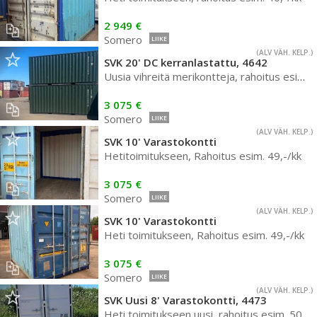
2 949 €
Somero
LIIKE
(ALV VÄH. KELP.)
SVK 20' DC kerranlastattu, 4642
Uusia vihreitä merikontteja, rahoitus esim.49,-/kk
3 075 €
Somero
LIIKE
(ALV VÄH. KELP.)
SVK 10' Varastokontti
Hetitoimitukseen, Rahoitus esim. 49,-/kk
3 075 €
Somero
LIIKE
(ALV VÄH. KELP.)
SVK 10' Varastokontti
Heti toimitukseen, Rahoitus esim. 49,-/kk
3 075 €
Somero
LIIKE
(ALV VÄH. KELP.)
SVK Uusi 8' Varastokontti, 4473
Heti toimitukseen uusi, rahoitus esim. 50,-/kk