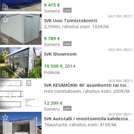
9 475 €
Somero
LIIKE
(ALV VÄH. KELP.)
SVK Uusi Toimistokontti
2,5X6m, rahoitus esim. 163€/kk
9 789 €
Somero
LIIKE
(ALV VÄH. KELP.)
SVK Showroom
10 500 €
2014
,
Kokkola
(ALV VÄH. KELP.)
SVK KESÄMÖKKI 40' asuinkontti tai toimisto, nro 876
Heti toimitukseen, rahoitus esim. 200€/kk
12 299 €
Somero
LIIKE
(ALV VÄH. KELP.)
SVK Autotalli / monitoimitila kahdesta 9m kontista
Tilaustuote, rahoitus esim. 410€/kk