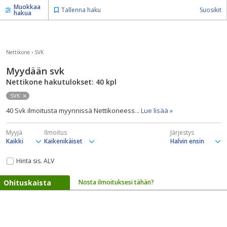
Muokkaa
Tallenna haku
Suosikit
hakua
Nettikone
›
SVK
Myydään svk
Nettikone hakutulokset: 40
kpl
SVK
40 Svk ilmoitusta myynnissä Nettikoneess
... Lue lisää »
Myyjä
Ilmoitus
Järjestys
Hinta sis. ALV
Ohituskaista
Nosta ilmoituksesi tähän?