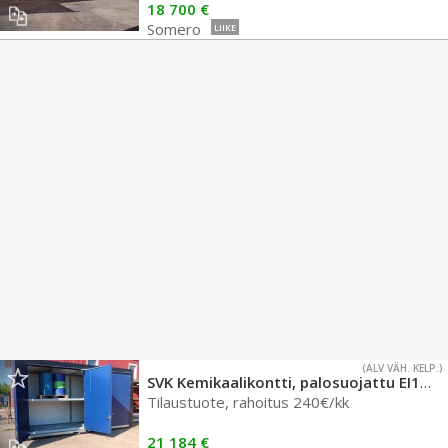
18 700 €
Somero
LIIKE
(ALV VÄH. KELP.)
SVK Kemikaalikontti, palosuojattu EI120/60, nro 259
Tilaustuote, rahoitus 240€/kk
21 184 €