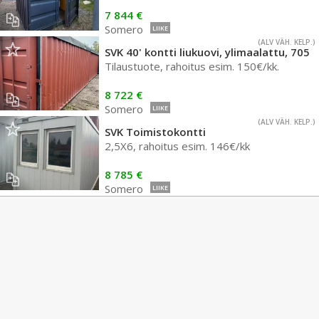
7 844 €
Somero
LIIKE
(ALV VÄH. KELP.)
SVK 40' kontti liukuovi, ylimaalattu, 705
Tilaustuote, rahoitus esim. 150€/kk.
8 722 €
Somero
LIIKE
(ALV VÄH. KELP.)
SVK Toimistokontti
2,5X6, rahoitus esim. 146€/kk
8 785 €
Somero
LIIKE