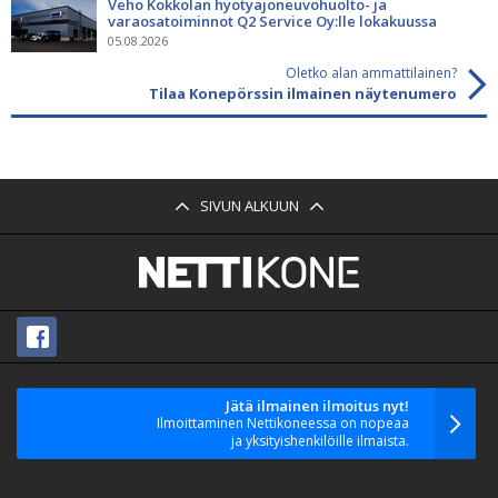
Veho Kokkolan hyötyajoneuvohuolto- ja
varaosatoiminnot Q2 Service Oy:lle lokakuussa
05.08.2026
Oletko alan ammattilainen?
Tilaa Konepörssin ilmainen näytenumero
SIVUN ALKUUN
Jätä ilmainen ilmoitus nyt!
Ilmoittaminen Nettikoneessa on nopeaa
ja yksityishenkilöille ilmaista.