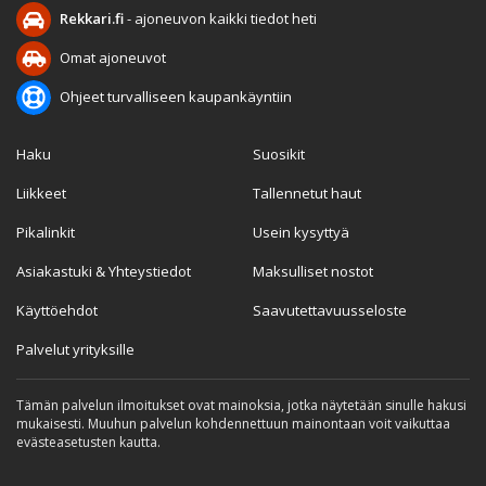
Rekkari.fi
- ajoneuvon kaikki tiedot heti
Omat ajoneuvot
Ohjeet turvalliseen kaupankäyntiin
Haku
Suosikit
Liikkeet
Tallennetut haut
Pikalinkit
Usein kysyttyä
Asiakastuki & Yhteystiedot
Maksulliset nostot
Käyttöehdot
Saavutettavuusseloste
Palvelut yrityksille
Tämän palvelun ilmoitukset ovat mainoksia, jotka näytetään sinulle hakusi
mukaisesti. Muuhun palvelun kohdennettuun mainontaan voit vaikuttaa
evästeasetusten kautta.