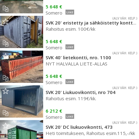
5 648 €
Somero
LIIKE
(ALV VÄH. KELP.)
SVK 20' eristetty ja sähköistetty kontti, nro 2105
Rahoitus esim. 100€/kk
5 648 €
Somero
LIIKE
(ALV VÄH. KELP.)
SVK 40' lietekontti, nro. 1100
NYT HALVALLA LIETE-ALLAS
5 648 €
Somero
LIIKE
(ALV VÄH. KELP.)
SVK 20' Liukuovikontti, nro 704
Rahoitus esim. 119€/kk.
6 212 €
Somero
LIIKE
(ALV VÄH. KELP.)
SVK 20' DC liukuovikontti, 473
Heti toimitukseen, Rahoitus esim.115,-/kk