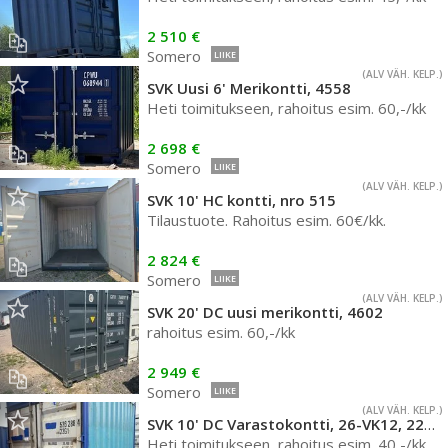
2 510 €
Somero
LIIKE
(ALV VÄH. KELP.)
SVK Uusi 6' Merikontti, 4558
Heti toimitukseen, rahoitus esim. 60,-/kk
2 698 €
Somero
LIIKE
(ALV VÄH. KELP.)
SVK 10' HC kontti, nro 515
Tilaustuote. Rahoitus esim. 60€/kk.
2 824 €
Somero
LIIKE
(ALV VÄH. KELP.)
SVK 20' DC uusi merikontti, 4602
rahoitus esim. 60,-/kk
2 949 €
Somero
LIIKE
(ALV VÄH. KELP.)
SVK 10' DC Varastokontti, 26-VK12, 2241
Heti toimitukseen, rahoitus esim. 40,-/kk