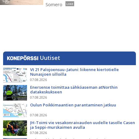
Somero
LIIKE
Uutiset
Vt 21 Palojoensuu–Jatuni: liikenne kiertotielle
Nunasjoen silloilla
07.08.2026
Enersense toimittaa sähköaseman atNorthin
datakeskukseen
07.08.2026
Oulun Poikkimaantien parantaminen jatkuu
07.08.2026
JH-Toimi vie vesakonraivauden uudelle tasolle Casen
ja Seppi-murskaimen avulla
07.08.2026