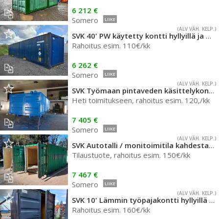
6 212 €
Somero
LIIKE
(ALV VÄH. KELP.)
SVK 40' PW käytetty kontti hyllyillä ja sähköillä, nro 2115
Rahoitus esim. 110€/kk
6 262 €
Somero
LIIKE
(ALV VÄH. KELP.)
SVK Työmaan pintaveden käsittelykontti, 2239
Heti toimitukseen, rahoitus esim. 120,/kk
7 405 €
Somero
LIIKE
(ALV VÄH. KELP.)
SVK Autotalli / monitoimitila kahdesta kontista, nro 493
Tilaustuote, rahoitus esim. 150€/kk
7 467 €
Somero
LIIKE
(ALV VÄH. KELP.)
SVK 10' Lämmin työpajakontti hyllyillä ja työtasolla, nro 31
Rahoitus esim. 160€/kk