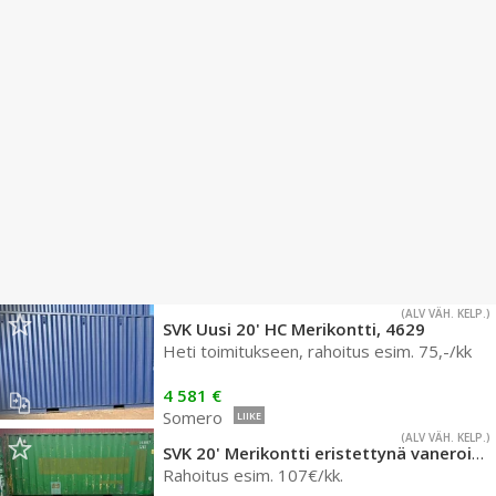
(ALV VÄH. KELP.)
SVK Uusi 20' HC Merikontti, 4629
Heti toimitukseen, rahoitus esim. 75,-/kk
4 581 €
Somero
LIIKE
(ALV VÄH. KELP.)
SVK 20' Merikontti eristettynä vaneroituna ja sähköistettynä, nro 789
Rahoitus esim. 107€/kk.