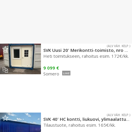
(ALV VÄH. KELP.)
SVK Uusi 20' Merikontti-toimisto, nro 2405
Heti toimitukseen, rahoitus esim. 172€/kk.
9 099 €
Somero
LIIKE
(ALV VÄH. KELP.)
SVK 40' HC kontti, liukuovi, ylimaalattu , 986
Tilaustuote, rahoitus esim. 165€/kk.