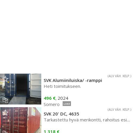
(ALV VÄH. KELP.)
SVK Alumiiniluiska/ -ramppi
Heti toimitukseen.
496 €
2024
,
Somero
LIIKE
(ALV VÄH. KELP.)
SVK 20' DC, 4635
Tarkastettu hyvä merikontti, rahoitus esim. 40,-/kk
1 318 €