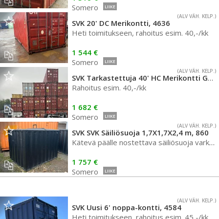
Somero
LIIKE
(ALV VÄH. KELP.)
SVK 20' DC Merikontti, 4636
Heti toimitukseen, rahoitus esim. 40,-/kk
1 544 €
Somero
LIIKE
(ALV VÄH. KELP.)
SVK Tarkastettuja 40' HC Merikontti GLDU , 4650
Rahoitus esim. 40,-/kk
1 682 €
Somero
LIIKE
(ALV VÄH. KELP.)
SVK SVK Säiliösuoja 1,7X1,7X2,4 m, 860
Kätevä päälle nostettava säiliösuoja varkaita vastaan!
1 757 €
Somero
LIIKE
(ALV VÄH. KELP.)
SVK Uusi 6' noppa-kontti, 4584
Heti toimitukseen, rahoitus esim. 45,-/kk