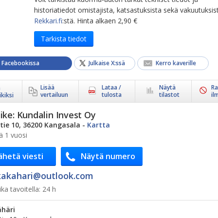
historiatiedot omistajista, katsastuksista sekä vakuutuksis
Rekkari.fi
:stä. Hinta alkaen 2,90 €
Tarkista tiedot
a Facebookissa
Julkaise X:ssä
Kerro kaverille
Lisää
Lataa /
Näytä
Ra
ä
vertailuun
tulosta
tilastot
il
kiksi
ike:
Kundalin Invest Oy
ie 10, 36200 Kangasala
-
Kartta
ä 1 vuosi
ähetä viesti
Näytä numero
akahari@​outlook.com
ka tavoitella:
24 h
ähäri