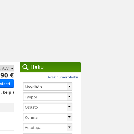
Haku
90 €
työkalut »
ID/rek.numerohaku
viesti
Käytät tällä hetkellä
jennä haut
. kelp.)
Tarkkaa hakua
Vaihda Pikahakuun