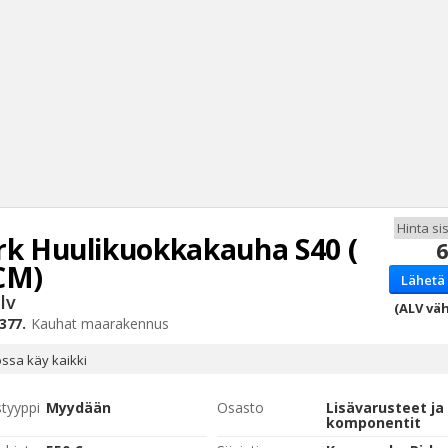
rk
Huulikuokkakauha S40 (
6
Haku
CM)
Lähetä 
Tyh
lv
(ALV väh
377.
Kauhat maarakennus
ssa käy kaikki
styyppi
Myydään
Osasto
Lisävarusteet ja
komponentit