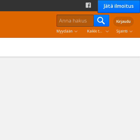
Jätä ilmoitus
Kirjaudu
Myydään
Kaikki tuoteryhmät
Sijainti