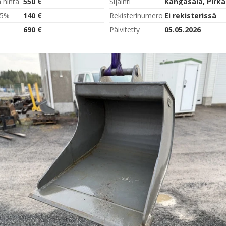
 hinta
550 €
Sijainti
Kangasala, Pirk
,5%
140 €
Rekisterinumero
Ei rekisterissä
690 €
Päivitetty
05.05.2026