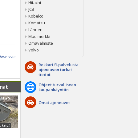
Hitachi
JCB
Kobelco
Komatsu
Lännen
Muu merkki
Omavalmiste
Volvo
ww-sivut
Rekkari.fi-palvelusta
ajoneuvon tarkat
tiedot
Ohjeet turvalliseen
mat
kaupankäyntiin
Stark Huulikuokka S30 ( 47 cm) Uusi
Omat ajoneuvot
 kelp.)