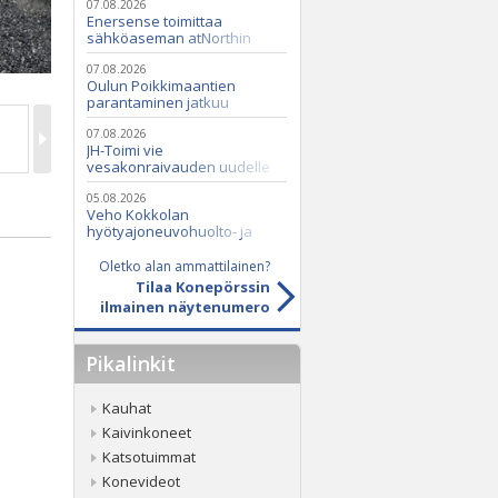
07.08.2026
Enersense toimittaa
sähköaseman atNorthin
datakeskukseen
07.08.2026
Oulun Poikkimaantien
parantaminen jatkuu
07.08.2026
JH-Toimi vie
vesakonraivauden uudelle
tasolle Casen ja Seppi-
murskaimen avulla
05.08.2026
Veho Kokkolan
hyötyajoneuvohuolto- ja
varaosatoiminnot Q2 Service
Oy:lle lokakuussa
Oletko alan ammattilainen?
Tilaa Konepörssin
ilmainen näytenumero
Pikalinkit
Kauhat
Kaivinkoneet
Katsotuimmat
Konevideot