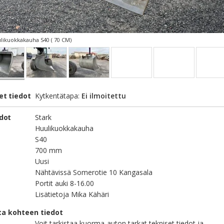
likuokkakauha S40 ( 70 CM)
et tiedot
Kytkentätapa:
Ei ilmoitettu
edot
Stark
Huulikuokkakauha
S40
700 mm
Uusi
Nähtävissä Somerotie 10 Kangasala
Portit auki 8-16.00
Lisätietoja Mika Kähäri
ta kohteen tiedot
Voit tarkistaa kuorma-auton tarkat tekniset tiedot ja