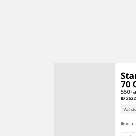
Sta
70 
550+a
ID
2622
Vaihdo
Ilmoitu