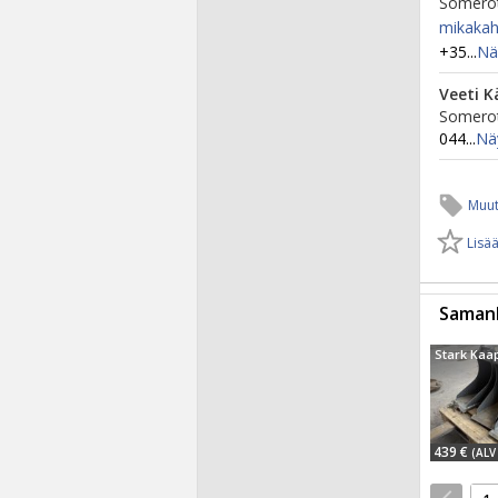
Somerot
mikakah
+35...
Nä
Veeti K
Somerot
044...
Nä
Muut
Lisää
Samanl
439 €
(ALV 