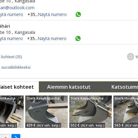
ie 10 , Kangasala
ari@​outlook.com
ytä numero
+35...
Näytä numero
ähäri
ie 10 , Kangasala
ytä numero
+35...
Näytä numero
 kohteet (35)
W
 suosikkiliikkeeksi
aiset kohteet
Aiemmin katsotut
Katsotuim
Stark Kaapelikauha S30
Stark Kaapelikauha S30(150)
Stark Kaapelikauha S40 ( 37 cm)
'25
439 €
502 €
565 €
väh. kelp.)
(ALV väh. kelp.)
(ALV väh. kelp.)
(ALV väh.