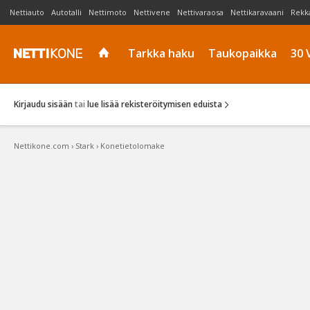
Nettiauto
Autotalli
Nettimoto
Nettivene
Nettivaraosa
Nettikaravaani
Rekk
Tarkka haku
Taukopaikka
30 
Kirjaudu sisään
tai
lue lisää rekisteröitymisen eduista
Nettikone.com
›
Stark
›
Konetietolomake