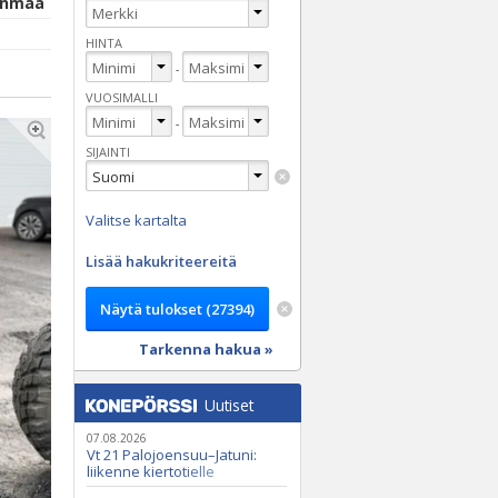
anmaa
HINTA
-
VUOSIMALLI
-
SIJAINTI
Valitse kartalta
Lisää hakukriteereitä
Tarkenna hakua »
Uutiset
07.08.2026
Vt 21 Palojoensuu–Jatuni:
liikenne kiertotielle
Nunasjoen silloilla