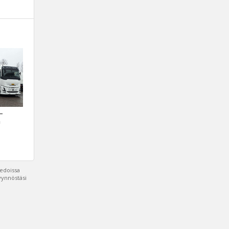
 –
a
iedoissa
pyynnöstäsi