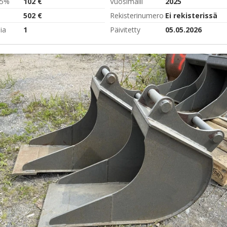
,5%
102 €
Vuosimalli
2025
502 €
Rekisterinumero
Ei rekisterissä
ia
1
Päivitetty
05.05.2026