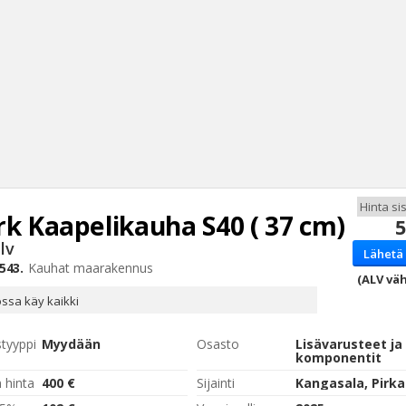
rk
Kaapelikauha S40 ( 37 cm)
5
Haku
lv
Lähetä 
Tyh
543.
Kauhat maarakennus
(ALV väh
ssa käy kaikki
styyppi
Myydään
Osasto
Lisävarusteet ja
komponentit
 hinta
400 €
Sijainti
Kangasala, Pirk