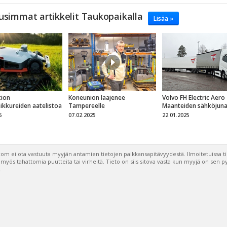
usimmat artikkelit Taukopaikalla
Lisää »
ion
Koneunion laajenee
Volvo FH Electric Aero
eikkureiden aatelistoa
Tampereelle
Maanteiden sähköjun
5
07.02.2025
22.01.2025
om ei ota vastuuta myyjän antamien tietojen paikkansapitävyydestä. Ilmoitetuissa t
a myös tahattomia puutteita tai virheitä. Tieto on siis sitova vasta kun myyjä on sen 
.