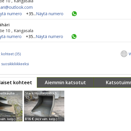
ie 10 , Kangasala
ari@​outlook.com
ytä numero
+35...
Näytä numero
ähäri
ie 10 , Kangasala
ytä numero
+35...
Näytä numero
 kohteet (35)
W
 suosikkiliikkeeksi
aiset kohteet
Aiemmin katsotut
Katsotuim
Stark Kaapelikauha S40 ( 370 mm)
Stark Huulikuokka S40 ( 76 cm)
'25
816 €
väh. kelp.)
(ALV väh. kelp.)