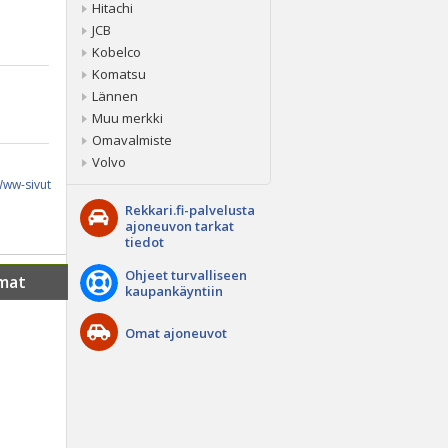
Hitachi
JCB
Kobelco
Komatsu
Lännen
Muu merkki
Omavalmiste
Volvo
ww-sivut
Rekkari.fi-palvelusta
ajoneuvon tarkat
tiedot
Ohjeet turvalliseen
mat
kaupankäyntiin
Omat ajoneuvot