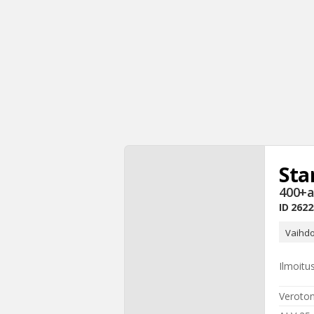
Sta
400+a
ID
2622
Vaihdo
Ilmoitu
Veroton