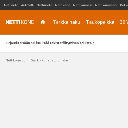
Nettiauto
Autotalli
Nettimoto
Nettivene
Nettivaraosa
Nettikaravaani
Rekk
Tarkka haku
Taukopaikka
30 
Kirjaudu sisään
tai
lue lisää rekisteröitymisen eduista
Nettikone.com
›
Stark
›
Konetietolomake