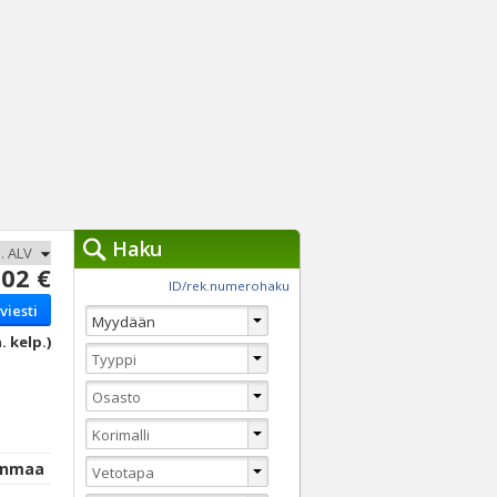
Haku
02 €
työkalut »
ID/rek.numerohaku
viesti
Käytät tällä hetkellä
jennä haut
. kelp.)
Tarkkaa hakua
Vaihda Pikahakuun
anmaa