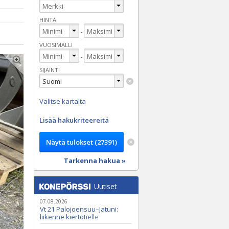
HINTA
-
VUOSIMALLI
-
SIJAINTI
Valitse kartalta
Lisää hakukriteereitä
Tarkenna hakua »
Uutiset
07.08.2026
Vt 21 Palojoensuu–Jatuni:
liikenne kiertotielle
Nunasjoen silloilla