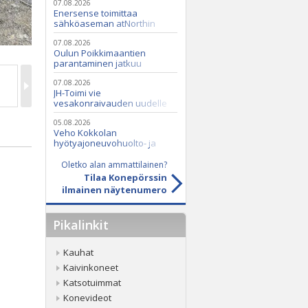
07.08.2026
Enersense toimittaa
sähköaseman atNorthin
datakeskukseen
07.08.2026
Oulun Poikkimaantien
parantaminen jatkuu
07.08.2026
JH-Toimi vie
vesakonraivauden uudelle
tasolle Casen ja Seppi-
murskaimen avulla
05.08.2026
Veho Kokkolan
hyötyajoneuvohuolto- ja
varaosatoiminnot Q2 Service
Oy:lle lokakuussa
Oletko alan ammattilainen?
Tilaa Konepörssin
ilmainen näytenumero
Pikalinkit
Kauhat
Kaivinkoneet
Katsotuimmat
Konevideot