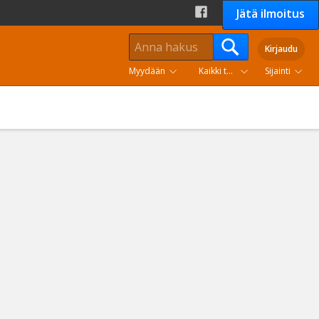
Jätä ilmoitus
Kirjaudu
Myydään
Kaikki tuoteryhmät
Sijainti