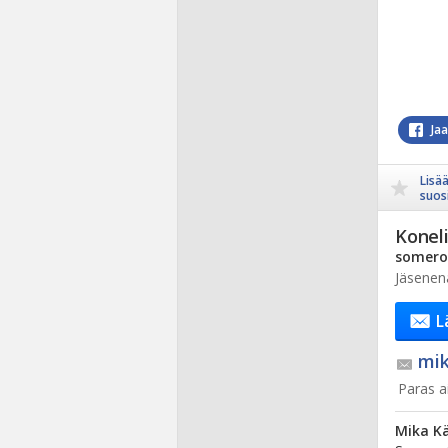
Ja
Lisä
suosi
Koneli
somerot
Jäsenen
L
mik
Paras ai
Mika K