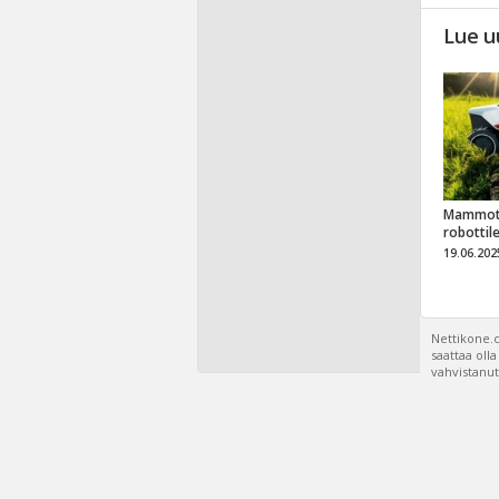
Lue u
Mammot
robottil
19.06.202
Nettikone.c
saattaa oll
vahvistanut