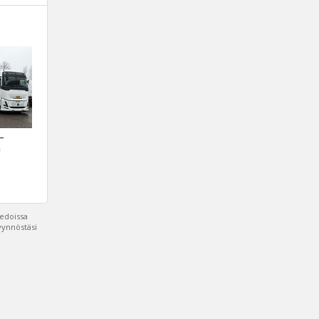
 –
a
iedoissa
pyynnöstäsi