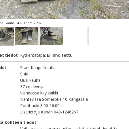
pelikauha S40 ( 37 cm) - 2025
et tiedot
Kytkentätapa:
Ei ilmoitettu
edot
Stark Kaapelikauha
S 40
Uusi kauha
37 cm leveys
Vaihdossa käy kaikki
Nähtävissä Somerotie 10 Kangasala
Portit auki 8.00-16.00
Lisätietoja Kähäri 040-1246267
ta kohteen tiedot
Voit tarkistaa kuorma-auton tarkat tekniset tiedot ja