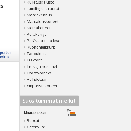
Kuljetuskalusto
ta
Lumilingot ja aurat
Maarakennus
Maatalouskoneet
Metsäkoneet
Peräkärryt
Perävaunut ja lavetit
Ruohonleikkurit
portoi
Tarjoukset
moitus
Traktorit
Trukit ja nostimet
Työstökoneet
Vaihdetaan
Ympäristökoneet
Suosituimmat merkit
Maarakennus
Bobcat
Caterpillar