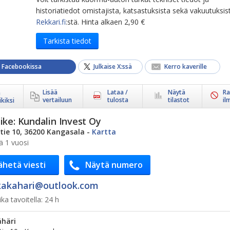
historiatiedot omistajista, katsastuksista sekä vakuutuksis
Rekkari.fi
:stä. Hinta alkaen 2,90 €
Tarkista tiedot
a Facebookissa
Julkaise X:ssä
Kerro kaverille
Lisää
Lataa /
Näytä
Ra
ä
vertailuun
tulosta
tilastot
il
kiksi
ike:
Kundalin Invest Oy
ie 10, 36200 Kangasala
-
Kartta
ä 1 vuosi
ähetä viesti
Näytä numero
akahari@​outlook.com
ka tavoitella:
24 h
ähäri