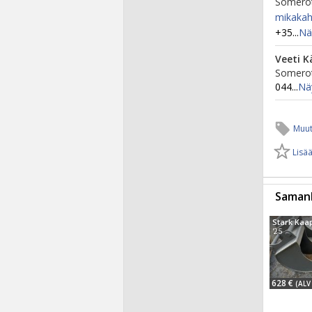
Somerot
mikakah
+35...
Nä
Veeti K
Somerot
044...
Nä
Muut
Lisää
Samanl
'25
628 €
(ALV 