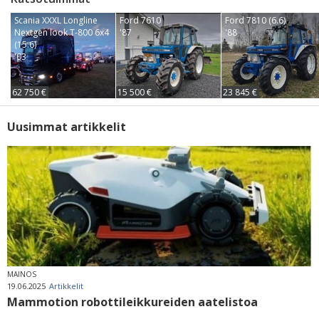
Scania XXXL Longline
Ford 7610
Ford 7810 (6.6)
Nextgen look T-800 6x4
'87
'88
(15.6)
'03
62 750 €
15 500 €
23 845 €
Uusimmat artikkelit
MAINOS
19.06.2025
Artikkelit
Mammotion robottileikkureiden aatelistoa