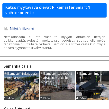
Katso myytävävä olevat Pilkemaster Smart 1
vaihtokoneet »
Näytä tilastot
Nettikone.com ei ota vastuuta myyjän antamien tietojen
paikkansapitävyydestä. Ilmoitetuissa tiedoissa saattaa olla myös
tahattomia puutteita tai virheitä. Tieto on siis sitova vasta kun myyjä
on sen pyynnöstäsi vahvistanut.
Samankaltaisia
Pilkemaster Tukkipöytä,
Pilkemaster tukkipöytä
Pilkemaster Smart 1
hinnat alkaen
hydraulinen 2 kpl heti
'26
'26
pihasta
'26
1 347 €
2 497 €
4 656 €
Katsotuimmat