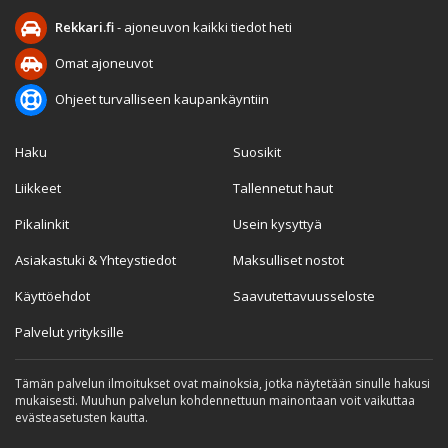
Rekkari.fi
- ajoneuvon kaikki tiedot heti
Omat ajoneuvot
Ohjeet turvalliseen kaupankäyntiin
Haku
Suosikit
Liikkeet
Tallennetut haut
Pikalinkit
Usein kysyttyä
Asiakastuki & Yhteystiedot
Maksulliset nostot
Käyttöehdot
Saavutettavuusseloste
Palvelut yrityksille
Tämän palvelun ilmoitukset ovat mainoksia, jotka näytetään sinulle hakusi
mukaisesti. Muuhun palvelun kohdennettuun mainontaan voit vaikuttaa
evästeasetusten kautta.