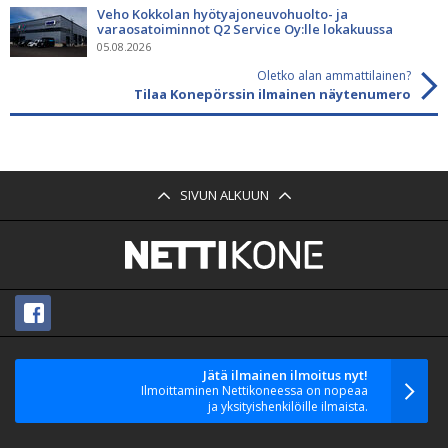
Veho Kokkolan hyötyajoneuvohuolto- ja
varaosatoiminnot Q2 Service Oy:lle lokakuussa
05.08.2026
Oletko alan ammattilainen?
Tilaa Konepörssin ilmainen näytenumero
SIVUN ALKUUN
Jätä ilmainen ilmoitus nyt!
Ilmoittaminen Nettikoneessa on nopeaa
ja yksityishenkilöille ilmaista.