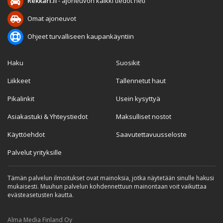
Rekkari.fi
- ajoneuvon kaikki tiedot heti
Omat ajoneuvot
Ohjeet turvalliseen kaupankäyntiin
Haku
Suosikit
Liikkeet
Tallennetut haut
Pikalinkit
Usein kysyttyä
Asiakastuki & Yhteystiedot
Maksulliset nostot
Käyttöehdot
Saavutettavuusseloste
Palvelut yrityksille
Tämän palvelun ilmoitukset ovat mainoksia, jotka näytetään sinulle hakusi
mukaisesti. Muuhun palvelun kohdennettuun mainontaan voit vaikuttaa
evästeasetusten kautta.
Alma Media Finland Oy