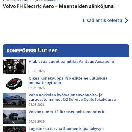
Volvo FH Electric Aero – Maanteiden sähköjuna
Lisää artikkeleita
Uutiset
Hiab avaa uudet toimitilat Vantaan Ansatielle
05.08.2026
Oikea Konekauppa Pro esittelee uutuuksia
ammattikäyttöön
05.08.2026
Veho Kokkolan hyötyajoneuvohuolto- ja
varaosatoiminnot Q2 Service Oy:lle lokakuussa
05.08.2026
Volvon uudet 13-litraiset polttomoottorit
04.08.2026
Logistiikka turvaa Suomen kilpailukyvyn