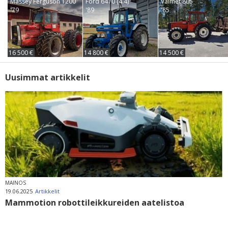
Massey Ferguson 1200
Ford 6410 (4.4)
Valmet 805
'79
'89
'85
16 500 €
14 800 €
14 500 €
Uusimmat artikkelit
MAINOS
19.06.2025
Artikkelit
Mammotion robottileikkureiden aatelistoa