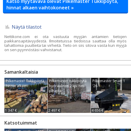
Katso myytävävä olevat Pilkemaster Tukkipöytä,
hinnat alkaen vaihtokoneet »
Näytä tilastot
Nettikone.com ei ota vastuuta myyjän antamien tietojen
paikkansapitävyydestä. Ilmoitetuissa tiedoissa saattaa olla myös
tahattomia puutteita tai virheitä. Tieto on siis sitova vasta kun myyjä
on sen pyynnöstäsi vahvistanut.
Samankaltaisia
Pilkemaster Tukkipöytä,
Pilkemaster tukkipöytä
Pilkemaster Smart 1
hinnat alkaen
hydraulinen 2 kpl heti
'26
'26
pihasta
'26
1 347 €
2 497 €
4 656 €
Katsotuimmat