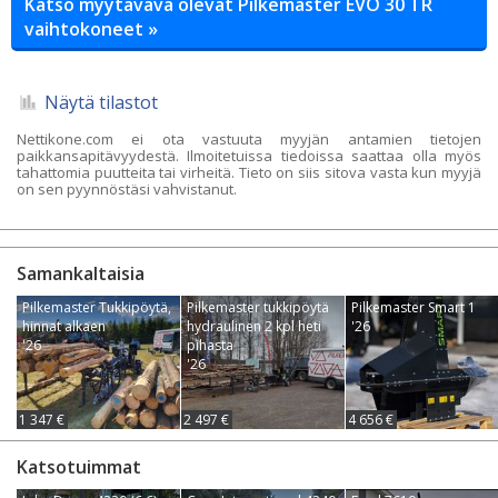
Katso myytävävä olevat Pilkemaster EVO 30 TR
vaihtokoneet »
Näytä tilastot
Nettikone.com ei ota vastuuta myyjän antamien tietojen
paikkansapitävyydestä. Ilmoitetuissa tiedoissa saattaa olla myös
tahattomia puutteita tai virheitä. Tieto on siis sitova vasta kun myyjä
on sen pyynnöstäsi vahvistanut.
Samankaltaisia
Pilkemaster Tukkipöytä,
Pilkemaster tukkipöytä
Pilkemaster Smart 1
hinnat alkaen
hydraulinen 2 kpl heti
'26
'26
pihasta
'26
1 347 €
2 497 €
4 656 €
Katsotuimmat