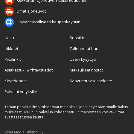
Rekkari.fi
- ajoneuvon kaikki tiedot heti
Omat ajoneuvot
Ohjeet turvalliseen kaupankäyntiin
Haku
Suosikit
Liikkeet
Tallennetut haut
Pikalinkit
Usein kysyttyä
Asiakastuki & Yhteystiedot
Maksulliset nostot
Käyttöehdot
Saavutettavuusseloste
Palvelut yrityksille
Tämän palvelun ilmoitukset ovat mainoksia, jotka näytetään sinulle hakusi
mukaisesti. Muuhun palvelun kohdennettuun mainontaan voit vaikuttaa
evästeasetusten kautta.
Alma Media Finland Oy