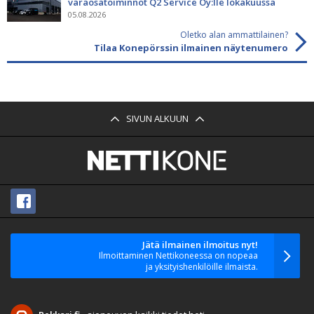
varaosatoiminnot Q2 Service Oy:lle lokakuussa
05.08.2026
Oletko alan ammattilainen?
Tilaa Konepörssin ilmainen näytenumero
SIVUN ALKUUN
Jätä ilmainen ilmoitus nyt!
Ilmoittaminen Nettikoneessa on nopeaa
ja yksityishenkilöille ilmaista.