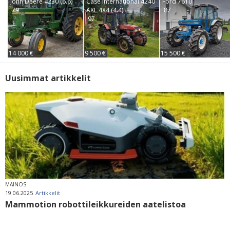
John Deere 4230 (6.6)
Case International 4240
Ford 7610
'79
AXL 4X4 (4.4)
'87
'97
14 000 €
9 500 €
15 500 €
Uusimmat artikkelit
MAINOS
19.06.2025
Artikkelit
Mammotion robottileikkureiden aatelistoa