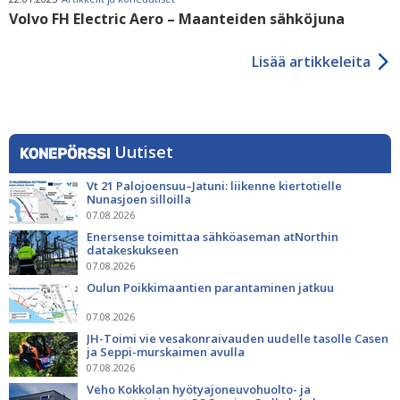
Volvo FH Electric Aero – Maanteiden sähköjuna
Lisää artikkeleita
Uutiset
Vt 21 Palojoensuu–Jatuni: liikenne kiertotielle
Nunasjoen silloilla
07.08.2026
Enersense toimittaa sähköaseman atNorthin
datakeskukseen
07.08.2026
Oulun Poikkimaantien parantaminen jatkuu
07.08.2026
JH-Toimi vie vesakonraivauden uudelle tasolle Casen
ja Seppi-murskaimen avulla
07.08.2026
Veho Kokkolan hyötyajoneuvohuolto- ja