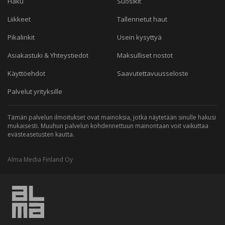
Haku
Suosikit
Liikkeet
Tallennetut haut
Pikalinkit
Usein kysyttyä
Asiakastuki & Yhteystiedot
Maksulliset nostot
Käyttöehdot
Saavutettavuusseloste
Palvelut yrityksille
Tämän palvelun ilmoitukset ovat mainoksia, jotka näytetään sinulle hakusi
mukaisesti. Muuhun palvelun kohdennettuun mainontaan voit vaikuttaa
evästeasetusten kautta.
Alma Media Finland Oy