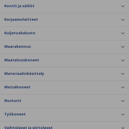
Kontit ja säiliöt
Korjaamolaitteet
Kuljetuskalusto
Maarakennus
Maatalouskoneet
Materiaalinkäsittely
Metsäkoneet
Nosturit
Työkoneet
Vaihtolavat ja siirtolavat