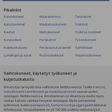
Pikalinkit
Kaivinkoneet
Maarakennus
Tarjoukset
Katsotuimmat
Maatalouskoneet
Traktorit
Kauhat
Metsäkoneet
Trukit ja nostimet
Konevideot
Peräkärryt
Työstökoneet
Kuljetuskalusto
Perävaunut ja lavetit
Vaihdetaan
Lumilingot ja aurat
Ruohonleikkurit
Ympäristökoneet
Vaihtokoneet, käytetyt työkoneet ja
kuljetuskalusto
Ilmoita itse tai löydä oma vaihtokone Nettikoneesta. Täällä
traktorit
,
metsäkoneet
kaivinkoneet
ja
maatalouskoneet
saavat uuden
omistajan. Nettikoneessa, ilmoittaminen on ilmaista ja meillä myös
raskas kalusto vaihtaa kevyesti omistajaa. Myös pienemmät
työkoneet, kuten
painepesurit
,
kompressorit
ja
aggregaatit
liikkuvat
tehokkaasti. Sivustollamme on yli 100 000 uniikkia viikkokävijää!