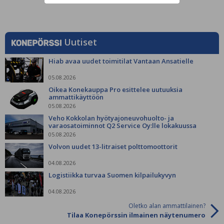
Uutiset
Hiab avaa uudet toimitilat Vantaan Ansatielle
05.08.2026
Oikea Konekauppa Pro esittelee uutuuksia
ammattikäyttöön
05.08.2026
Veho Kokkolan hyötyajoneuvohuolto- ja
varaosatoiminnot Q2 Service Oy:lle lokakuussa
05.08.2026
Volvon uudet 13-litraiset polttomoottorit
04.08.2026
Logistiikka turvaa Suomen kilpailukyvyn
04.08.2026
Oletko alan ammattilainen?
Tilaa Konepörssin ilmainen näytenumero