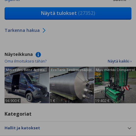
Näytä tulokset
(27352)
Tarkenna hakua
Näyteikkuna
Oma ilmoituksesi tähän?
Näytä kaikki ›
Mercedes-Benz 4x4 Matkailuauto
EcoTank Teollisuusäiliöt
Muu merkki Cri
'26
'24
94 900 €
1 €
19 402 €
Kategoriat
Hallit ja katokset