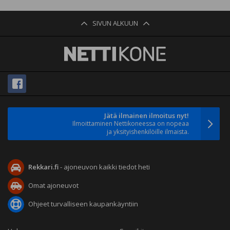
SIVUN ALKUUN
Jätä ilmainen ilmoitus nyt!
Ilmoittaminen Nettikoneessa on nopeaa
ja yksityishenkilöille ilmaista.
Rekkari.fi
- ajoneuvon kaikki tiedot heti
Omat ajoneuvot
Ohjeet turvalliseen kaupankäyntiin