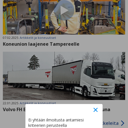
07.02.2025
Artikkelit ja koneuutiset
Koneunion laajenee Tampereelle
22.01.2025
Artikkelit ja koneuutiset
Volvo FH Electric Aero – Maanteiden sähköjuna
Ei yhtään ilmoitusta antamiesi
Lisää artikkeleita
kriteerien perusteella