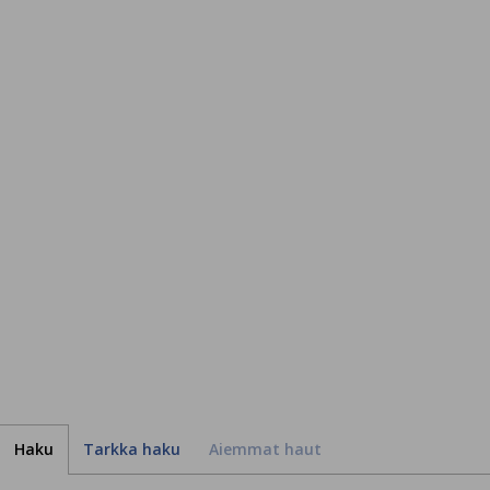
Haku
Tarkka haku
Aiemmat haut