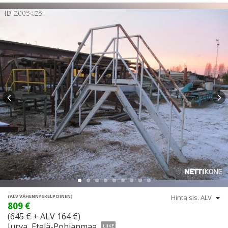
ID 2005425
(ALV VÄHENNYSKELPOINEN)
809 €
(645 € + ALV 164 €)
Jurva, Etelä-Pohjanmaa
LIIKE