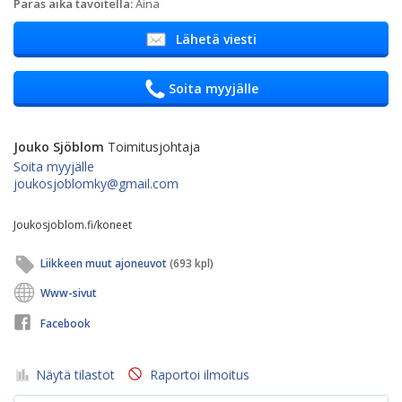
Paras aika tavoitella:
Aina
Lähetä viesti
Soita myyjälle
Jouko Sjöblom
Toimitusjohtaja
Soita myyjälle
joukosjoblomky@gmail.com
Joukosjoblom.fi/koneet
Liikkeen muut ajoneuvot
(693 kpl)
Www-sivut
Facebook
Näytä tilastot
Raportoi ilmoitus