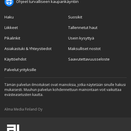
Ohjeet turvalliseen kaupankäyntiin
Haku
Suosikit
Liikkeet
Tallennetut haut
Pikalinkit
Usein kysyttyä
Asiakastuki & Yhteystiedot
Maksulliset nostot
Käyttöehdot
Saavutettavuusseloste
Palvelut yrityksille
Tämän palvelun ilmoitukset ovat mainoksia, jotka näytetään sinulle hakusi
mukaisesti. Muuhun palvelun kohdennettuun mainontaan voit vaikuttaa
evästeasetusten kautta.
Alma Media Finland Oy