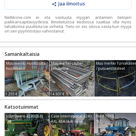
Jaa ilmoitus
Nettikone.com ei ota vastuuta myyjän antamien tietojen
paikkansapitävyydestä. Ilmoitetuissa tiedoissa saattaa olla myös
tahattomia puutteita tai virheitä. Tieto on siis sitova vasta kun myyjä
on sen pyynnöstäsi vahvistanut.
Samankaltaisia
Muu merkki Huoltosilta /
Muu merkki Layher
Muu merkki Turvakaitee
huoltotaso
kehäteline
/ putoamisesteet
1 255 €
14 307 €
Katsotuimmat
John Deere 4230 (6.6)
Case International 4240
Ford 7610
'79
AXL 4X4 (4.4)
'87
'97