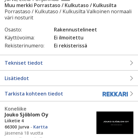
Muu merkki Porrastaso / Kulkutaso / Kulkusilta
Porrastaso / Kulkutaso / Kulkusilta Valkoinen normaali
väri nosturit
Osasto:
Rakennustelineet
Käyttövoima:
Ei ilmoitettu
Rekisterinumero:
Ei rekisterissä
Tekniset tiedot
Lisätiedot
Tarkista kohteen tiedot
Koneliike
Jouko Sjöblom Oy
Liiketie 4
66300 Jurva
-
Kartta
Jäsenenä 18 vuotta