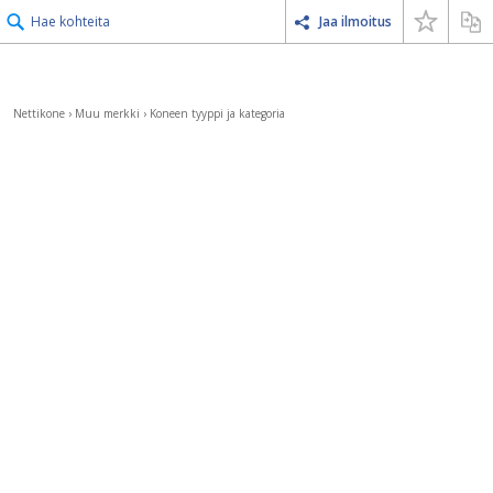
Hae kohteita
Jaa ilmoitus
Nettikone
›
Muu merkki
›
Koneen tyyppi ja kategoria