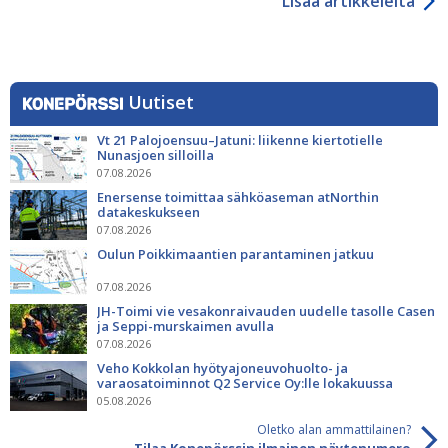
Lisää artikkeleita
Uutiset
Vt 21 Palojoensuu–Jatuni: liikenne kiertotielle
Nunasjoen silloilla
07.08.2026
Enersense toimittaa sähköaseman atNorthin
datakeskukseen
07.08.2026
Oulun Poikkimaantien parantaminen jatkuu
07.08.2026
JH-Toimi vie vesakonraivauden uudelle tasolle Casen
ja Seppi-murskaimen avulla
07.08.2026
Veho Kokkolan hyötyajoneuvohuolto- ja
varaosatoiminnot Q2 Service Oy:lle lokakuussa
05.08.2026
Oletko alan ammattilainen?
Tilaa Konepörssin ilmainen näytenumero