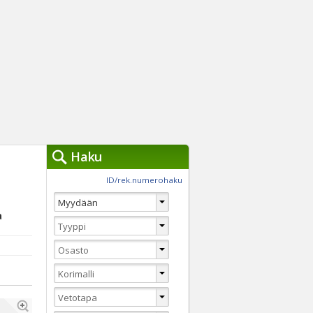
Haku
työkalut »
ID/rek.numerohaku
Käytät tällä hetkellä
jennä haut
a
Tarkkaa hakua
Vaihda Pikahakuun