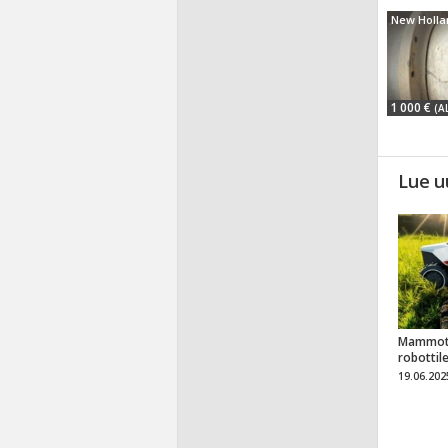
New Holla
1 000 €
(A
Lue u
Mammot
robottil
19.06.202