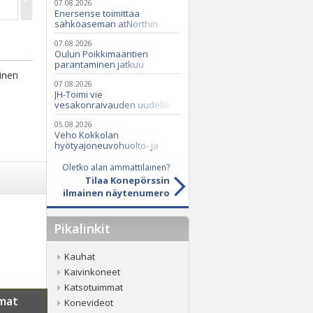
07.08.2026
Enersense toimittaa
sähköaseman atNorthin
datakeskukseen
07.08.2026
Oulun Poikkimaantien
parantaminen jatkuu
oinen
07.08.2026
JH-Toimi vie
vesakonraivauden uudelle
tasolle Casen ja Seppi-
murskaimen avulla
05.08.2026
Veho Kokkolan
hyötyajoneuvohuolto- ja
varaosatoiminnot Q2 Service
Oy:lle lokakuussa
Oletko alan ammattilainen?
Tilaa Konepörssin
ilmainen näytenumero
Pikalinkit
Kauhat
Kaivinkoneet
Katsotuimmat
mat
Konevideot