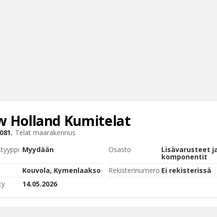
 Holland
Kumitelat
Haku
081.
Telat maarakennus
Tyh
styyppi
Myydään
Osasto
Lisävarusteet j
komponentit
Kouvola, Kymenlaakso
Rekisterinumero
Ei rekisterissä
ty
14.05.2026