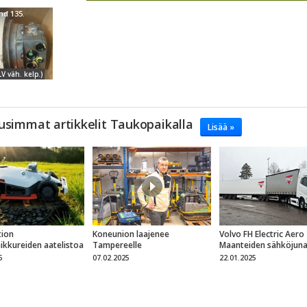
nd 135.
LV väh. kelp.)
usimmat artikkelit Taukopaikalla
Lisää »
ion
Koneunion laajenee
Volvo FH Electric Aero
eikkureiden aatelistoa
Tampereelle
Maanteiden sähköjun
5
07.02.2025
22.01.2025