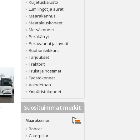
Kuljetuskalusto
Lumilingot ja aurat
Maarakennus
Maatalouskoneet
Metsäkoneet
Peräkärryt
Perävaunut ja lavetit
Ruohonleikkurit
Tarjoukset
Traktorit
Trukit ja nostimet
Työstökoneet
Vaihdetaan
Ympäristökoneet
Suosituimmat merkit
 –
a
Maarakennus
Bobcat
Caterpillar