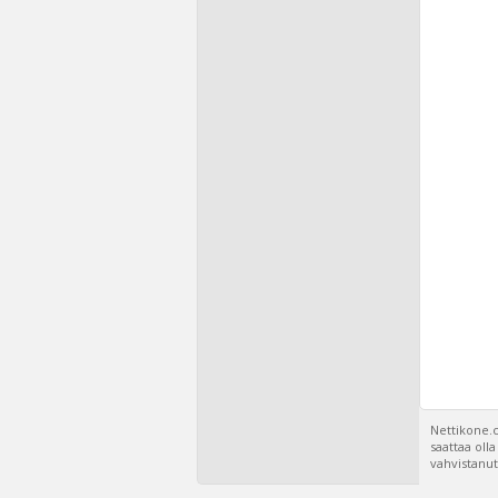
Nettikone.c
saattaa oll
vahvistanut