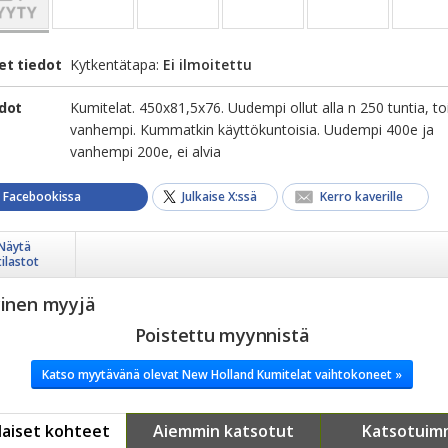
et tiedot
Kytkentätapa:
Ei ilmoitettu
edot
Kumitelat. 450x81,5x76. Uudempi ollut alla n 250 tuntia, t
vanhempi. Kummatkin käyttökuntoisia. Uudempi 400e ja
vanhempi 200e, ei alvia
a Facebookissa
Julkaise X:ssä
Kerro kaverille
Näytä
tilastot
yinen myyjä
Poistettu myynnistä
Katso myytävänä olevat New Holland Kumitelat vaihtokoneet »
aiset kohteet
Aiemmin katsotut
Katsotuim