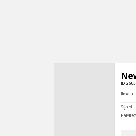
New
ID
2665
Ilmoitu
Sijainti
Päivitet