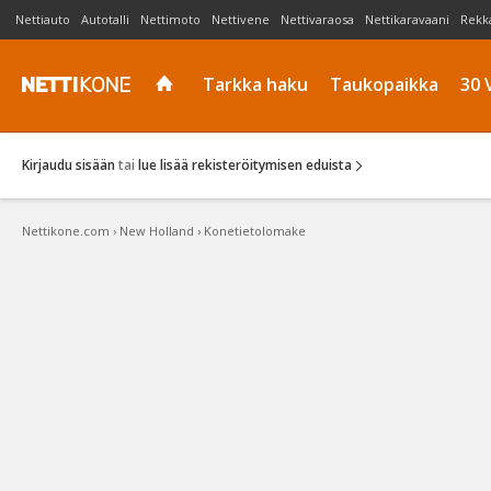
Nettiauto
Autotalli
Nettimoto
Nettivene
Nettivaraosa
Nettikaravaani
Rekk
Tarkka haku
Taukopaikka
30 
Kirjaudu sisään
tai
lue lisää rekisteröitymisen eduista
Nettikone.com
›
New Holland
›
Konetietolomake