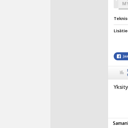
Teknis
Lisäti
Ja
Yksit
Samanl