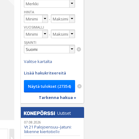
HINTA
-
VUOSIMALLI
-
SIJAINTI
Valitse kartalta
Lisää hakukriteereitä
Tarkenna hakua »
Uutiset
07.08.2026
Vt 21 Palojoensuu–Jatuni:
liikenne kiertotielle
Nunasjoen silloilla