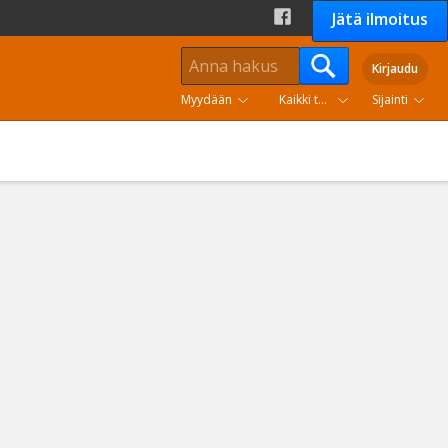
Jätä ilmoitus
Kirjaudu
Myydään
Kaikki tuoteryhmät
Sijainti