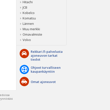
Hitachi
JCB
Kobelco
Komatsu
Lännen
Muu merkki
Omavalmiste
Volvo
Rekkari.fi-palvelusta
ajoneuvon tarkat
tiedot
Ohjeet turvalliseen
kaupankäyntiin
Omat ajoneuvot
iedoissa
pyynnöstäsi