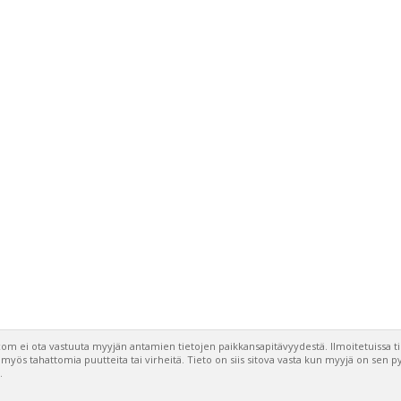
om ei ota vastuuta myyjän antamien tietojen paikkansapitävyydestä. Ilmoitetuissa t
a myös tahattomia puutteita tai virheitä. Tieto on siis sitova vasta kun myyjä on sen 
.