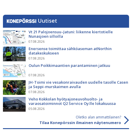
Uutiset
Vt 21 Palojoensuu–Jatuni: liikenne kiertotielle
Nunasjoen silloilla
07.08.2026
Enersense toimittaa sähköaseman atNorthin
datakeskukseen
07.08.2026
Oulun Poikkimaantien parantaminen jatkuu
07.08.2026
JH-Toimi vie vesakonraivauden uudelle tasolle Casen
ja Seppi-murskaimen avulla
07.08.2026
Veho Kokkolan hyötyajoneuvohuolto- ja
varaosatoiminnot Q2 Service Oy:lle lokakuussa
05.08.2026
Oletko alan ammattilainen?
Tilaa Konepörssin ilmainen näytenumero