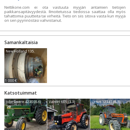
Nettikone.com ei ota vastuuta myyjän antamien tietojen
paikkansapitävyydestä. Ilmoitetuissa tiedoissa saattaa olla myös
tahattomia puutteita tai virheitä. Tieto on siis sitova vasta kun myyjä
on sen pyynnöstäsi vahvistanut.
Samankaltaisia
New Holland 135.
1 000 €
Katsotuimmat
John Deere 4230 (6.6)
Valmet 605 (3.3)
Ursus 1234T (6.8)
'79
'89
'95