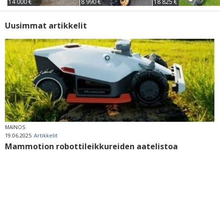
14 000 €
8 990 €
18 825 €
Uusimmat artikkelit
MAINOS
19.06.2025
Artikkelit
Mammotion robottileikkureiden aatelistoa