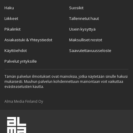
Haku
Suosikit
Liikkeet
Tallennetut haut
Pikalinkit
Usein kysyttyä
Asiakastuki & Yhteystiedot
Maksulliset nostot
Käyttöehdot
Saavutettavuusseloste
Palvelut yrityksille
Tämän palvelun ilmoitukset ovat mainoksia, jotka näytetään sinulle hakusi
mukaisesti. Muuhun palvelun kohdennettuun mainontaan voit vaikuttaa
evästeasetusten kautta.
Alma Media Finland Oy