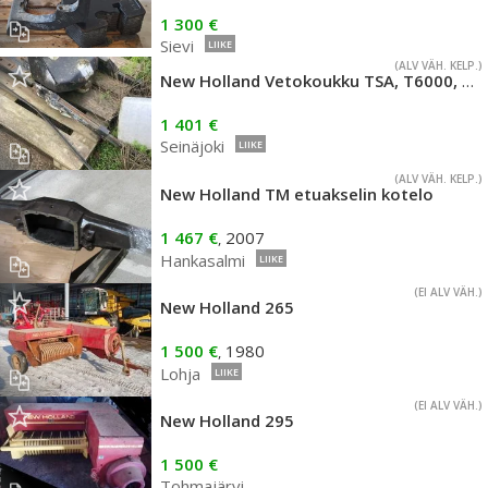
1 300 €
Sievi
LIIKE
(ALV VÄH. KELP.)
New Holland Vetokoukku TSA, T6000, T6. Sarjoihin
1 401 €
Seinäjoki
LIIKE
(ALV VÄH. KELP.)
New Holland TM etuakselin kotelo
1 467 €
2007
,
Hankasalmi
LIIKE
(EI ALV VÄH.)
New Holland 265
1 500 €
1980
,
Lohja
LIIKE
(EI ALV VÄH.)
New Holland 295
1 500 €
Tohmajärvi