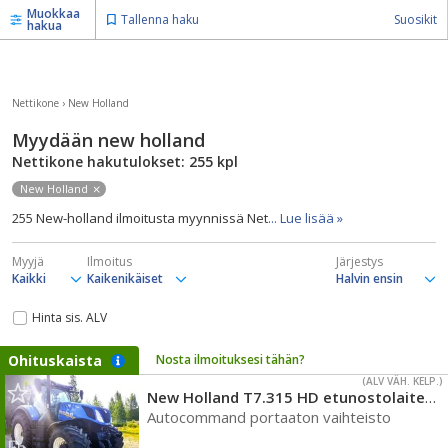
Muokkaa
Tallenna haku
Suosikit
hakua
Nettikone
›
New Holland
Myydään new holland
Nettikone hakutulokset: 255
kpl
New Holland
255 New-holland ilmoitusta myynnissä Net
... Lue lisää »
Myyjä
Ilmoitus
Järjestys
Hinta sis. ALV
Ohituskaista
Nosta ilmoituksesi tähän?
(ALV VÄH. KELP.)
New Holland T7.315 HD etunostolaite ( voimanotto saatavana)
Autocommand portaaton vaihteisto