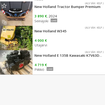
(ALV VÄH. KELP.)
New Holland Tractor Bumper Premium
3 890 €
2024
,
Seinäjoki
LIIKE
(ALV VÄH. KELP.)
New Holland W345
4 000 €
Utajärvi
(ALV VÄH. KELP.)
New Holland E 135B Kawasaki K7V63DTP
4 719 €
Piikkiö
LIIKE