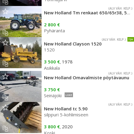
(ALV VÄH. KELP.)
New Holland Tm renkaat 650/65r38, 540/65r28
2 800 €
Pyhäranta
(ALV VÄH. KELP.)
72H
New Holland Clayson 1520
1520
3 500 €
1978
,
Asikkala
(ALV VÄH. KELP.)
New Holland Omavalmiste pöytävaunu
3 750 €
Seinäjoki
LIIKE
(ALV VÄH. KELP.)
New Holland tc 5.90
silppuri 5-kohlimiseen
3 800 €
2020
,
Koski