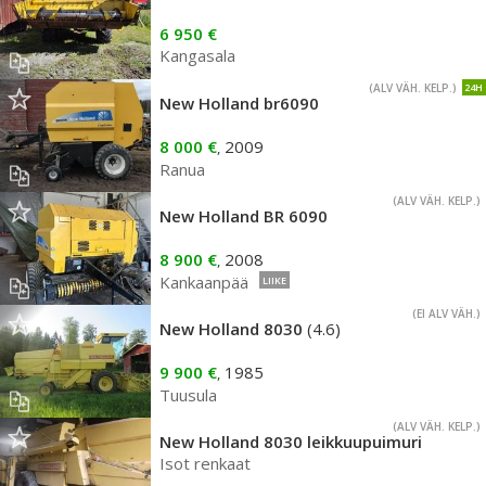
6 950 €
Kangasala
(ALV VÄH. KELP.)
24H
New Holland br6090
8 000 €
2009
,
Ranua
(ALV VÄH. KELP.)
New Holland BR 6090
8 900 €
2008
,
Kankaanpää
LIIKE
(EI ALV VÄH.)
New Holland 8030
(4.6)
9 900 €
1985
,
Tuusula
(ALV VÄH. KELP.)
New Holland 8030 leikkuupuimuri
Isot renkaat