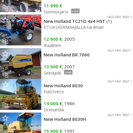
11 990 €
Suomusjärvi
LIIKE
(ALV VÄH. KELP.)
New Holland TC21D 4x4 HST
(1)
ETUKUORMAAJALLA tai ilman
12 900 €
2005
,
Ikaalinen
(ALV VÄH. KELP.)
New Holland BR 7060
13 900 €
2007
,
Seinäjoki
LIIKE
(ALV VÄH. KELP.)
New Holland 8030
Fiat/Iveco
14 000 €
1986
,
Orimattila
(ALV VÄH. KELP.)
New Holland 8030H
15 900 €
1991
,