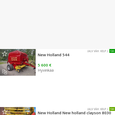
(ALV VÄH. KELP.)
72H
New Holland 544
5 600 €
Hyvinkää
(ALV VÄH. KELP.)
72H
New Holland New holland clayson 8030