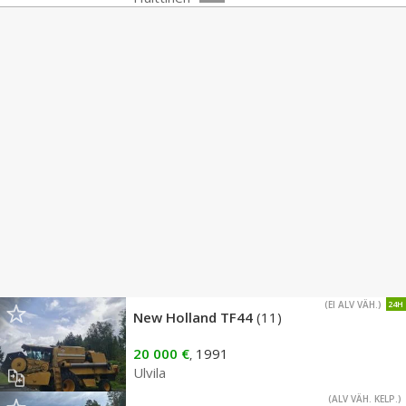
(EI ALV VÄH.)
24H
New Holland TF44
(11)
20 000 €
1991
,
Ulvila
(ALV VÄH. KELP.)