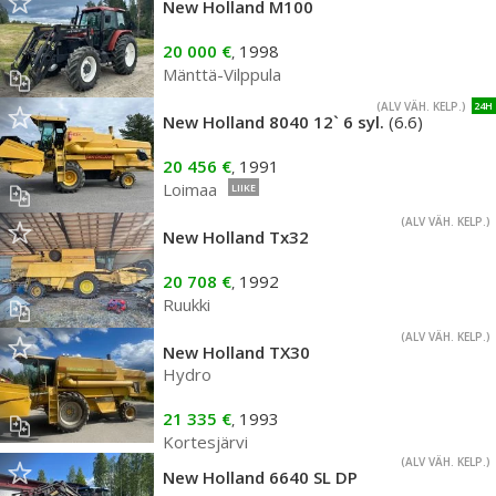
New Holland M100
20 000 €
1998
,
Mänttä-Vilppula
(ALV VÄH. KELP.)
24H
New Holland 8040 12` 6 syl.
(6.6)
20 456 €
1991
,
Loimaa
LIIKE
(ALV VÄH. KELP.)
New Holland Tx32
20 708 €
1992
,
Ruukki
(ALV VÄH. KELP.)
New Holland TX30
Hydro
21 335 €
1993
,
Kortesjärvi
(ALV VÄH. KELP.)
New Holland 6640 SL DP