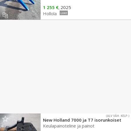
1 255 €
2025
,
Hollola
LIIKE
(ALV VÄH. KELP.)
New Holland 7000 ja T7 isorunkoiset
Keulapainoteline ja painot