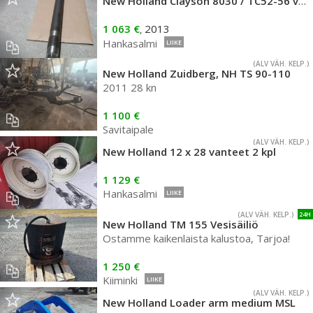
New Holland Clayson 8030 / TC52-56 vetoakseli RH
1 063 €
2013
,
Hankasalmi
LIIKE
(ALV VÄH. KELP.)
New Holland Zuidberg, NH TS 90-110
2011 28 kn
1 100 €
Savitaipale
(ALV VÄH. KELP.)
New Holland 12 x 28 vanteet 2 kpl
1 129 €
Hankasalmi
LIIKE
(ALV VÄH. KELP.)
24H
New Holland TM 155 Vesisäiliö
Ostamme kaikenlaista kalustoa, Tarjoa!
1 250 €
Kiiminki
LIIKE
(ALV VÄH. KELP.)
New Holland Loader arm medium MSL