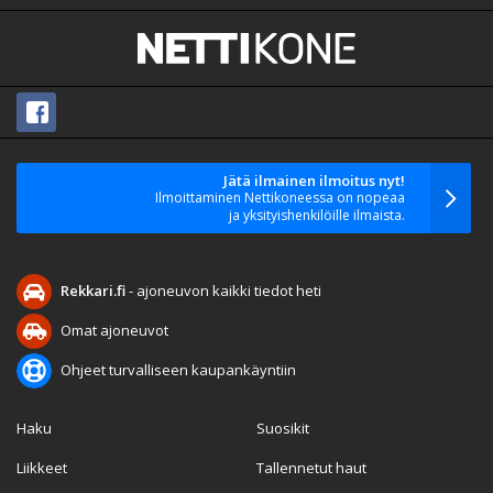
Jätä ilmainen ilmoitus nyt!
Ilmoittaminen Nettikoneessa on nopeaa
ja yksityishenkilöille ilmaista.
Rekkari.fi
- ajoneuvon kaikki tiedot heti
Omat ajoneuvot
Ohjeet turvalliseen kaupankäyntiin
Haku
Suosikit
Liikkeet
Tallennetut haut