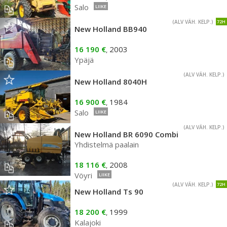
Salo
LIIKE
(ALV VÄH. KELP.)
72H
New Holland BB940
16 190 €
2003
,
Ypäjä
(ALV VÄH. KELP.)
New Holland 8040H
16 900 €
1984
,
Salo
LIIKE
(ALV VÄH. KELP.)
New Holland BR 6090 Combi
Yhdistelmä paalain
18 116 €
2008
,
Vöyri
LIIKE
(ALV VÄH. KELP.)
72H
New Holland Ts 90
18 200 €
1999
,
Kalajoki