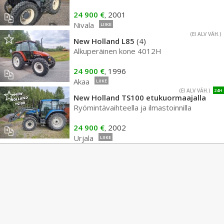
24 900 €
2001
,
Nivala
LIIKE
(EI ALV VÄH.)
New Holland L85
(4)
Alkuperäinen kone 4012H
24 900 €
1996
,
Akaa
LIIKE
(EI ALV VÄH.)
24H
New Holland TS100 etukuormaajalla
Ryömintävaihteella ja ilmastoinnilla
24 900 €
2002
,
Urjala
LIIKE