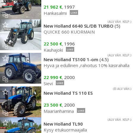
21 962 €
1997
,
Hankasalmi
LIIKE
(ALV VÄH. KELP.)
New Holland 6640 SL/DB TURBO
(5)
QUICKE 660 KUORMAIN
22 500 €
1996
,
Kauhajoki
LIIKE
(ALV VÄH. KELP.)
New Holland TS100 1-om
(4.5)
Hyvä ja edullinen ,rahoitus 10% käsirahalla
22 990 €
2000
,
Sievi
LIIKE
(EI ALV VÄH.)
New Holland TS 110 ES
23 500 €
2000
,
Maarianhamina
LIIKE
(ALV VÄH. KELP.)
New Holland TL90
Kysy etukuormaajalla