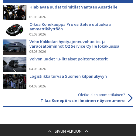
Hiab avaa uudet toimitilat Vantaan Ansatielle
05.08.2026
Oikea Konekauppa Pro esittelee uutuuksia
ammattikäyttöön
05.08.2026
Veho Kokkolan hyötyajoneuvohuolto- ja
varaosatoiminnot Q2 Service Oy:lle lokakuussa
05.08.2026
Volvon uudet 13-litraiset polttomoottorit
04.08.2026
Logistiikka turvaa Suomen kilpailukyvyn
04.08.2026
Oletko alan ammattilainen?
Tilaa Konepörssin ilmainen näytenumero
SIVUN ALKUUN