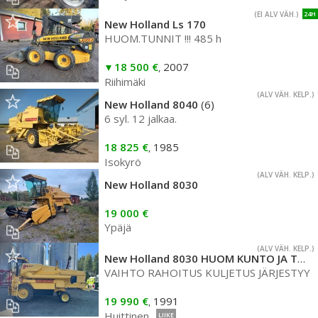
(EI ALV VÄH.)
24H
New Holland Ls 170
HUOM.TUNNIT !!! 485 h
18 500 €
2007
,
Riihimäki
(ALV VÄH. KELP.)
New Holland 8040
(6)
6 syl. 12 jalkaa.
18 825 €
1985
,
Isokyrö
(ALV VÄH. KELP.)
New Holland 8030
19 000 €
Ypäjä
(ALV VÄH. KELP.)
New Holland 8030 HUOM KUNTO JA TUNNIT 10 JALAN PÖYTÄ
VAIHTO RAHOITUS KULJETUS JÄRJESTYY
19 990 €
1991
,
Huittinen
LIIKE