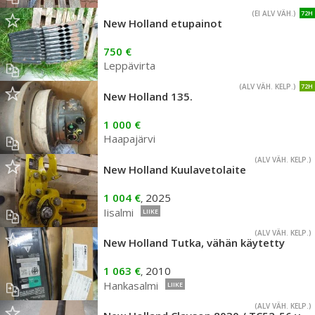
(EI ALV VÄH.)
72H
New Holland etupainot
750 €
Leppävirta
(ALV VÄH. KELP.)
72H
New Holland 135.
1 000 €
Haapajärvi
(ALV VÄH. KELP.)
New Holland Kuulavetolaite
1 004 €
2025
,
Iisalmi
LIIKE
(ALV VÄH. KELP.)
New Holland Tutka, vähän käytetty
1 063 €
2010
,
Hankasalmi
LIIKE
(ALV VÄH. KELP.)