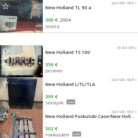
(ALV VÄH. KELP.)
New Holland TL 90 a
300 €
2004
,
Imatra
(EI ALV VÄH.)
New Holland TS 100
350 €
Joroinen
(ALV VÄH. KELP.)
New Holland L/TL/TLA
395 €
Seinäjoki
LIIKE
(ALV VÄH. KELP.)
New Holland Puskutuki Case/New Holland
502 €
Hankasalmi
LIIKE