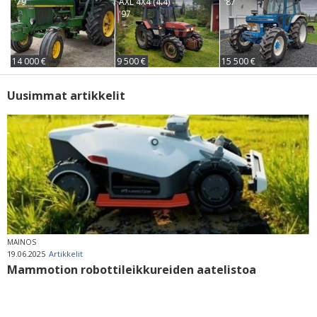
'79
AXL 4X4 (4.4)
'87
'97
14 000 €
9 500 €
15 500 €
Uusimmat artikkelit
MAINOS
19.06.2025
Artikkelit
Mammotion robottileikkureiden aatelistoa