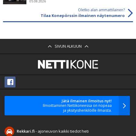
05.08.2026
Oletko alan ammattilainen?
Tilaa Konepörssin ilmainen näytenumero
SIVUN ALKUUN
Jätä ilmainen ilmoitus nyt!
Ilmoittaminen Nettikoneessa on nopeaa
ja yksityishenkilöille ilmaista.
Rekkari.fi
- ajoneuvon kaikki tiedot heti