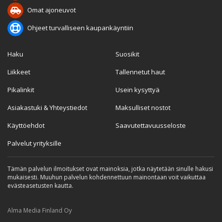
Omat ajoneuvot
Ohjeet turvalliseen kaupankäyntiin
Haku
Suosikit
Liikkeet
Tallennetut haut
Pikalinkit
Usein kysyttyä
Asiakastuki & Yhteystiedot
Maksulliset nostot
Käyttöehdot
Saavutettavuusseloste
Palvelut yrityksille
Tämän palvelun ilmoitukset ovat mainoksia, jotka näytetään sinulle hakusi
mukaisesti. Muuhun palvelun kohdennettuun mainontaan voit vaikuttaa
evästeasetusten kautta.
Alma Media Finland Oy