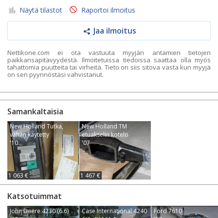
Näytä tilastot
Raportoi ilmoitus
Jaa ilmoitus
Nettikone.com ei ota vastuuta myyjän antamien tietojen
paikkansapitävyydestä. Ilmoitetuissa tiedoissa saattaa olla myös
tahattomia puutteita tai virheitä. Tieto on siis sitova vasta kun myyjä
on sen pyynnöstäsi vahvistanut.
Samankaltaisia
New Holland Tutka,
New Holland TM
vähän käytetty
etuakselin kotelo
'10
'07
1 063 €
1 467 €
Katsotuimmat
John Deere 4230 (6.6)
Case International 4240
Ford 7610