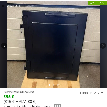
PÄIVITETTY 72H
ID 2373004
(ALV VÄHENNYSKELPOINEN)
395 €
(315 € + ALV 80 €)
Seinäjoki, Etelä-Pohjanmaa
LIIKE