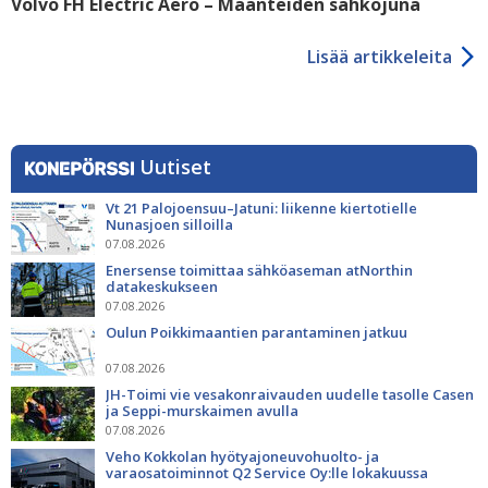
Volvo FH Electric Aero – Maanteiden sähköjuna
Lisää artikkeleita
Uutiset
Vt 21 Palojoensuu–Jatuni: liikenne kiertotielle
Nunasjoen silloilla
07.08.2026
Enersense toimittaa sähköaseman atNorthin
datakeskukseen
07.08.2026
Oulun Poikkimaantien parantaminen jatkuu
07.08.2026
JH-Toimi vie vesakonraivauden uudelle tasolle Casen
ja Seppi-murskaimen avulla
07.08.2026
Veho Kokkolan hyötyajoneuvohuolto- ja
varaosatoiminnot Q2 Service Oy:lle lokakuussa