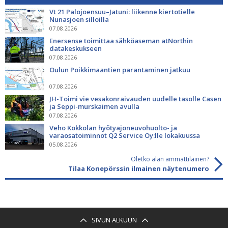
Vt 21 Palojoensuu–Jatuni: liikenne kiertotielle
Nunasjoen silloilla
07.08.2026
Enersense toimittaa sähköaseman atNorthin
datakeskukseen
07.08.2026
Oulun Poikkimaantien parantaminen jatkuu
07.08.2026
JH-Toimi vie vesakonraivauden uudelle tasolle Casen
ja Seppi-murskaimen avulla
07.08.2026
Veho Kokkolan hyötyajoneuvohuolto- ja
varaosatoiminnot Q2 Service Oy:lle lokakuussa
05.08.2026
Oletko alan ammattilainen?
Tilaa Konepörssin ilmainen näytenumero
SIVUN ALKUUN