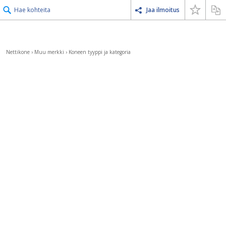
Hae kohteita
Jaa ilmoitus
Nettikone
›
Muu merkki
›
Koneen tyyppi ja kategoria