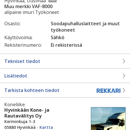
Hyvinkää, Uusimaa
LIIKE
Muu merkki VAF-8000
alipaine imuri Työkoneet
Osasto:
Soodapuhalluslaitteet ja muut
työkoneet
Käyttövoima:
Sähkö
Rekisterinumero:
Ei rekisterissä
Tekniset tiedot
Lisätiedot
Tarkista kohteen tiedot
Koneliike
Hyvinkään Kone- ja
Rautavälitys Oy
Kerminkuja 1-3
05880 Hyvinkää
-
Kartta