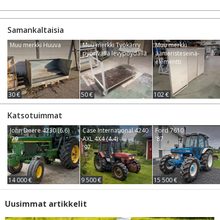
Samankaltaisia
Muu merkki Huuva
Muu merkki Työkärry
Muu merkki
pyörivällä levypöydällä
äänieristeseinä-
elementti
30 €
50 €
102 €
Katsotuimmat
John Deere 4230 (6.6)
Case International 4240
Ford 7610
'79
AXL 4X4 (4.4)
'87
'97
14 000 €
9 500 €
15 500 €
Uusimmat artikkelit