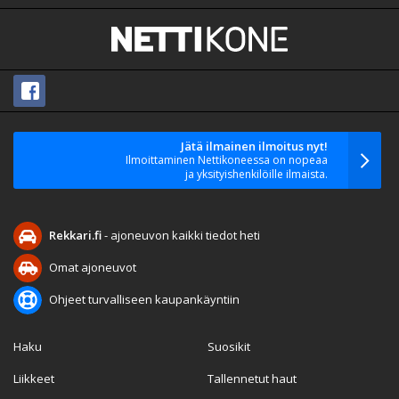
Jätä ilmainen ilmoitus nyt!
Ilmoittaminen Nettikoneessa on nopeaa
ja yksityishenkilöille ilmaista.
Rekkari.fi
- ajoneuvon kaikki tiedot heti
Omat ajoneuvot
Ohjeet turvalliseen kaupankäyntiin
Haku
Suosikit
Liikkeet
Tallennetut haut