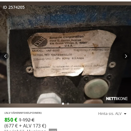
ID 2574205
(ALV VÄHENNYSKELPOINEN)
850 €
1 192 €
(677 € + ALV 173 €)