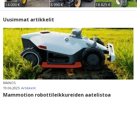
14 000 €
8 990 €
18 825 €
Uusimmat artikkelit
MAINOS
19.06.2025
Artikkelit
Mammotion robottileikkureiden aatelistoa