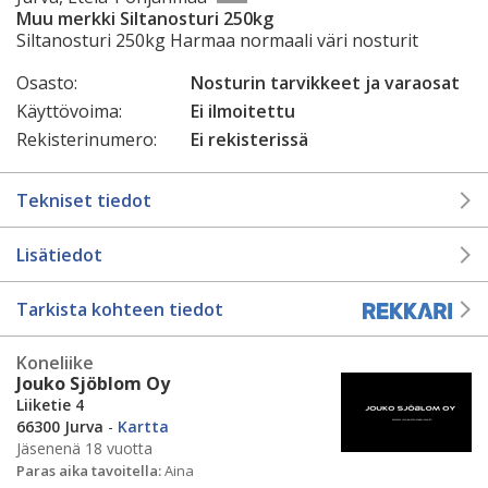
Muu merkki Siltanosturi 250kg
Siltanosturi 250kg Harmaa normaali väri nosturit
Osasto:
Nosturin tarvikkeet ja varaosat
Käyttövoima:
Ei ilmoitettu
Rekisterinumero:
Ei rekisterissä
Tekniset tiedot
Lisätiedot
Tarkista kohteen tiedot
Koneliike
Jouko Sjöblom Oy
Liiketie 4
66300 Jurva
-
Kartta
Jäsenenä 18 vuotta
Paras aika tavoitella:
Aina