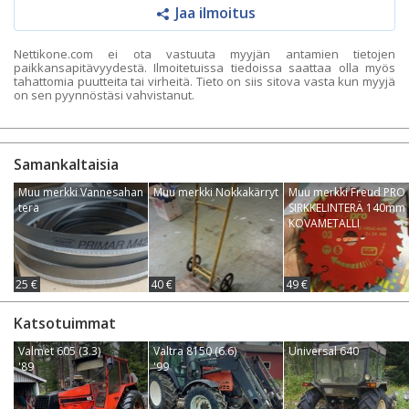
Jaa ilmoitus
Nettikone.com ei ota vastuuta myyjän antamien tietojen
paikkansapitävyydestä. Ilmoitetuissa tiedoissa saattaa olla myös
tahattomia puutteita tai virheitä. Tieto on siis sitova vasta kun myyjä
on sen pyynnöstäsi vahvistanut.
Samankaltaisia
Muu merkki Vannesahan
Muu merkki Nokkakärryt
Muu merkki Freud PRO
terä
SIRKKELINTERÄ 140mm
KOVAMETALLI
25 €
40 €
49 €
Katsotuimmat
Valmet 605 (3.3)
Valtra 8150 (6.6)
Universal 640
'89
'99