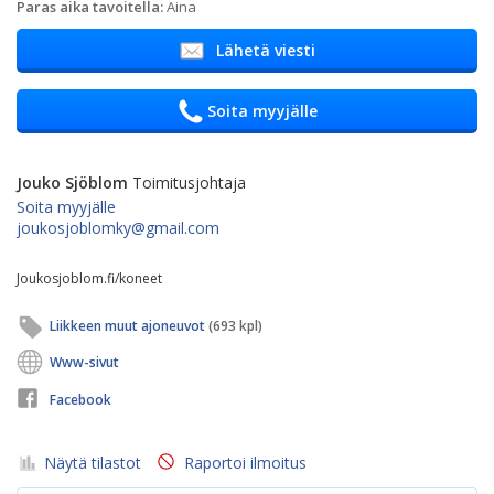
Paras aika tavoitella:
Aina
Lähetä viesti
Soita myyjälle
Jouko Sjöblom
Toimitusjohtaja
Soita myyjälle
joukosjoblomky@gmail.com
Joukosjoblom.fi/koneet
Liikkeen muut ajoneuvot
(693 kpl)
Www-sivut
Facebook
Näytä tilastot
Raportoi ilmoitus