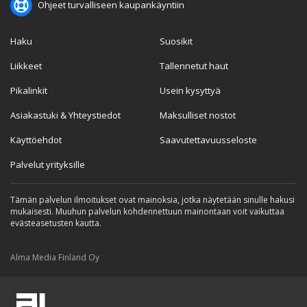
Ohjeet turvalliseen kaupankäyntiin
Haku
Suosikit
Liikkeet
Tallennetut haut
Pikalinkit
Usein kysyttyä
Asiakastuki & Yhteystiedot
Maksulliset nostot
Käyttöehdot
Saavutettavuusseloste
Palvelut yrityksille
Tämän palvelun ilmoitukset ovat mainoksia, jotka näytetään sinulle hakusi
mukaisesti. Muuhun palvelun kohdennettuun mainontaan voit vaikuttaa
evästeasetusten kautta.
Alma Media Finland Oy