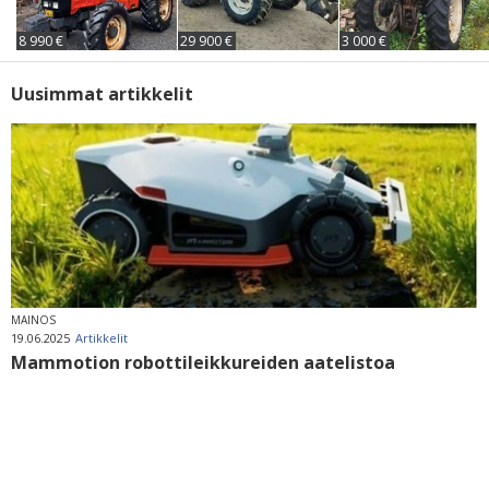
8 990 €
29 900 €
3 000 €
Uusimmat artikkelit
MAINOS
19.06.2025
Artikkelit
Mammotion robottileikkureiden aatelistoa