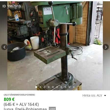
ID 1967919
(ALV VÄHENNYSKELPOINEN)
809 €
(645 € + ALV 164 €)
Jurva, Etelä-Pohjanmaa
LIIKE