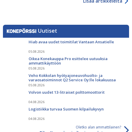
Lisää artikkeleita
Uutiset
Hiab avaa uudet toimitilat Vantaan Ansatielle
05.08.2026
Oikea Konekauppa Pro esittelee uutuuksia
ammattikäyttöön
05.08.2026
Veho Kokkolan hyötyajoneuvohuolto- ja
varaosatoiminnot Q2 Service Oy:lle lokakuussa
05.08.2026
Volvon uudet 13-litraiset polttomoottorit
04.08.2026
Logistiikka turvaa Suomen kilpailukyvyn
04.08.2026
Oletko alan ammattilainen?