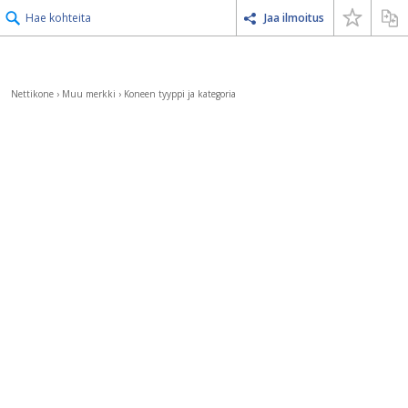
Hae kohteita
Jaa ilmoitus
Nettikone
›
Muu merkki
›
Koneen tyyppi ja kategoria