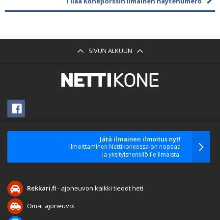
Tilaa Konepörssin ilmainen näytenumero
SIVUN ALKUUN
Jätä ilmainen ilmoitus nyt!
Ilmoittaminen Nettikoneessa on nopeaa
ja yksityishenkilöille ilmaista.
Rekkari.fi
- ajoneuvon kaikki tiedot heti
Omat ajoneuvot