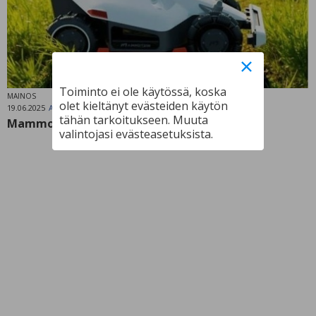
Toiminto ei ole käytössä, koska
MAINOS
olet kieltänyt evästeiden käytön
19.06.2025
Artikkelit
tähän tarkoitukseen. Muuta
Mammotion robottileikkureiden aatelistoa
valintojasi evästeasetuksista.