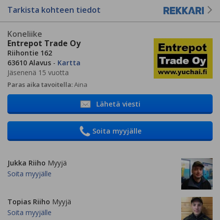
Tarkista kohteen tiedot
Koneliike
Entrepot Trade Oy
Riihontie 162
63610 Alavus
-
Kartta
Jäsenenä 15 vuotta
Paras aika tavoitella:
Aina
Lähetä viesti
Soita myyjälle
Jukka Riiho
Myyjä
Soita myyjälle
Topias Riiho
Myyjä
Soita myyjälle