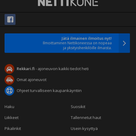
Jätä ilmainen ilmoitus nyt!
Ilmoittaminen Nettikoneessa on nopeaa
ja yksityishenkilöille ilmaista.
Rekkari.fi
- ajoneuvon kaikki tiedot heti
Omat ajoneuvot
Ohjeet turvalliseen kaupankäyntiin
Haku
Suosikit
Liikkeet
Tallennetut haut
Pikalinkit
Usein kysyttyä