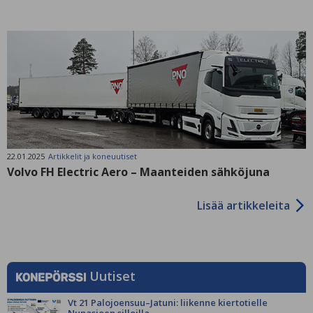
22.01.2025
Artikkelit ja koneuutiset
Volvo FH Electric Aero – Maanteiden sähköjuna
Lisää artikkeleita
Uutiset
Vt 21 Palojoensuu–Jatuni: liikenne kiertotielle
Nunasjoen silloilla