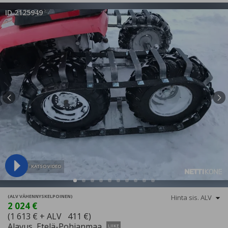
ID 2125949
KATSO VIDEO
(ALV VÄHENNYSKELPOINEN)
2 024 €
(1 613 € + ALV 411 €)
Alavus, Etelä-Pohjanmaa
LIIKE