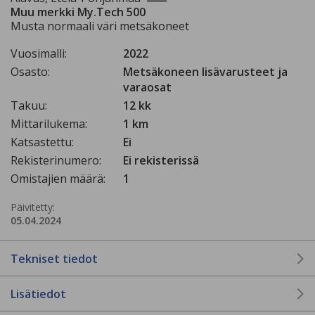
Muu merkki My.Tech 500
Musta normaali väri metsäkoneet
Vuosimalli:
2022
Osasto:
Metsäkoneen lisävarusteet ja
varaosat
Takuu:
12 kk
Mittarilukema:
1 km
Katsastettu:
Ei
Rekisterinumero:
Ei rekisterissä
Omistajien määrä:
1
Päivitetty:
05.04.2024
Tekniset tiedot
Lisätiedot