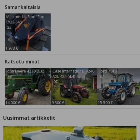
Samankaltaisia
Muu merkki StoneFox
Ex22-S45
'22
1 973 €
Katsotuimmat
John Deere 4230 (6.6)
Case International 4240
Ford 7610
'79
AXL 4X4 (4.4)
'87
'97
14 000 €
9 500 €
15 500 €
Uusimmat artikkelit