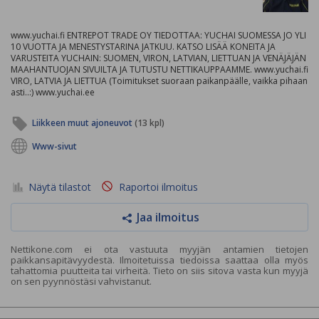
www.yuchai.fi ENTREPOT TRADE OY TIEDOTTAA: YUCHAI SUOMESSA JO YLI
10 VUOTTA JA MENESTYSTARINA JATKUU. KATSO LISÄÄ KONEITA JA
VARUSTEITA YUCHAIN: SUOMEN, VIRON, LATVIAN, LIETTUAN JA VENÄJÄJÄN
MAAHANTUOJAN SIVUILTA JA TUTUSTU NETTIKAUPPAAMME. www.yuchai.fi
VIRO, LATVIA JA LIETTUA (Toimitukset suoraan paikanpäälle, vaikka pihaan
asti..:) www.yuchai.ee
Liikkeen muut ajoneuvot
(13 kpl)
Www-sivut
Näytä tilastot
Raportoi ilmoitus
Jaa ilmoitus
Nettikone.com ei ota vastuuta myyjän antamien tietojen
paikkansapitävyydestä. Ilmoitetuissa tiedoissa saattaa olla myös
tahattomia puutteita tai virheitä. Tieto on siis sitova vasta kun myyjä
on sen pyynnöstäsi vahvistanut.