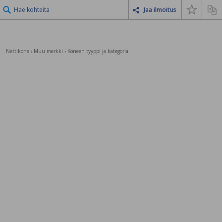
Hae kohteita
Jaa ilmoitus
Nettikone
›
Muu merkki
›
Koneen tyyppi ja kategoria