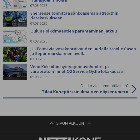
07.08.2026
Enersense toimittaa sähköaseman atNorthin
datakeskukseen
07.08.2026
Oulun Poikkimaantien parantaminen jatkuu
07.08.2026
JH-Toimi vie vesakonraivauden uudelle tasolle Casen
ja Seppi-murskaimen avulla
07.08.2026
Veho Kokkolan hyötyajoneuvohuolto- ja
varaosatoiminnot Q2 Service Oy:lle lokakuussa
05.08.2026
Oletko alan ammattilainen?
Tilaa Konepörssin ilmainen näytenumero
SIVUN ALKUUN